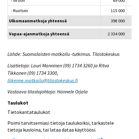
- Viroon
69 000
- Ruotsiin
115 000
Ulkomaanmatkoja yhteensä
398 000
Vapaa-ajanmatkoja yhteensä
2 334 000
Lähde: Suomalaisten matkailu -tutkimus. Tilastokeskus
Lisätietoja: Lauri Manninen (09) 1734 3260 ja Ritva
Tikkanen (09) 1734 3300,
liikenne.matkailu@tilastokeskus.fi
Vastaava tilastojohtaja: Hannele Orjala
Taulukot
Tietokantataulukot
Poimi tarvitsemiasi tietoja taulukoiksi, tarkastele
tietoja kuvioina, tai lataa dataa käyttöösi.