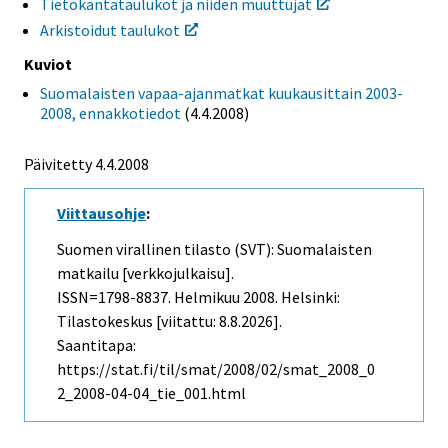
Tietokantataulukot ja niiden muuttujat
Arkistoidut taulukot
Kuviot
Suomalaisten vapaa-ajanmatkat kuukausittain 2003-
2008, ennakkotiedot
(4.4.2008)
Päivitetty
4.4.2008
Viittausohje
:
Suomen virallinen tilasto (SVT): Suomalaisten
matkailu [verkkojulkaisu].
ISSN=1798-8837.
Helmikuu
2008. Helsinki:
Tilastokeskus [viitattu: 8.8.2026].
Saantitapa:
https://stat.fi/til/smat/2008/02/smat_2008_0
2_2008-04-04_tie_001.html