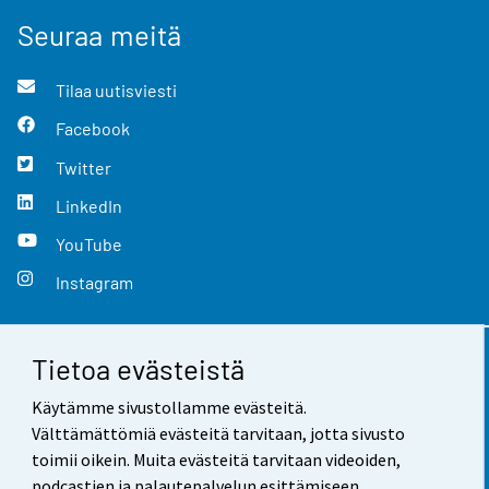
Seuraa meitä
Tilaa uutisviesti
Facebook
Twitter
LinkedIn
YouTube
Instagram
Tietoa evästeistä
Yhteystiedot
Käytämme sivustollamme evästeitä.
Palaute
Välttämättömiä evästeitä tarvitaan, jotta sivusto
toimii oikein. Muita evästeitä tarvitaan videoiden,
Käyttöehdot
podcastien ja palautepalvelun esittämiseen.