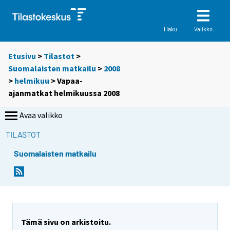
Valikko
Haku
Etusivu
>
Tilastot
>
Suomalaisten matkailu
>
2008
>
helmikuu
> Vapaa-
ajanmatkat helmikuussa 2008
Avaa valikko
TILASTOT
Suomalaisten matkailu
S
S
i
i
i
i
r
r
r
r
y
y
Tämä sivu on arkistoitu.