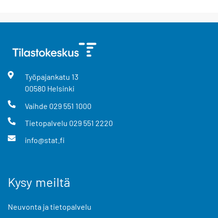
Työpajankatu
13
00580
Helsinki
Vaihde
029 551 1000
Tietopalvelu
029 551 2220
info@stat.fi
Kysy meiltä
Neuvonta ja tietopalvelu