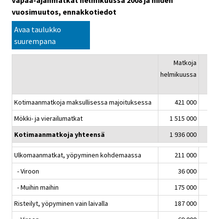
vapaa-ajanmatkat helmikuussa 2008 ja niiden
vuosimuutos, ennakkotiedot
Avaa taulukko
suurempana
Matkoja
Vuos
helmikuussa
2/
Kotimaanmatkoja maksullisessa majoituksessa
421 000
Mökki- ja vierailumatkat
1 515 000
Kotimaanmatkoja yhteensä
1 936 000
Ulkomaanmatkat, yöpyminen kohdemaassa
211 000
- Viroon
36 000
- Muihin maihin
175 000
Risteilyt, yöpyminen vain laivalla
187 000