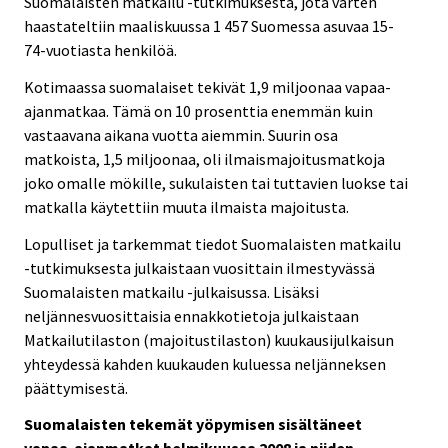
Suomalaisten matkailu -tutkimuksesta, jota varten
haastateltiin maaliskuussa 1 457 Suomessa asuvaa 15-
74-vuotiasta henkilöä.
Kotimaassa suomalaiset tekivät 1,9 miljoonaa vapaa-
ajanmatkaa. Tämä on 10 prosenttia enemmän kuin
vastaavana aikana vuotta aiemmin. Suurin osa
matkoista, 1,5 miljoonaa, oli ilmaismajoitusmatkoja
joko omalle mökille, sukulaisten tai tuttavien luokse tai
matkalla käytettiin muuta ilmaista majoitusta.
Lopulliset ja tarkemmat tiedot Suomalaisten matkailu
-tutkimuksesta julkaistaan vuosittain ilmestyvässä
Suomalaisten matkailu -julkaisussa. Lisäksi
neljännesvuosittaisia ennakkotietoja julkaistaan
Matkailutilaston (majoitustilaston) kuukausijulkaisun
yhteydessä kahden kuukauden kuluessa neljänneksen
päättymisestä.
Suomalaisten tekemät yöpymisen sisältäneet