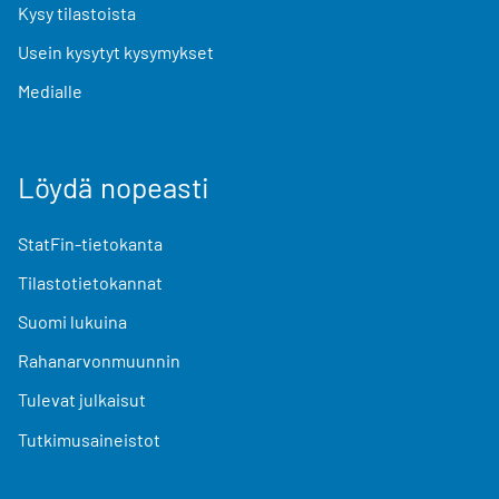
Kysy tilastoista
Usein kysytyt kysymykset
Medialle
Löydä nopeasti
StatFin-tietokanta
Tilastotietokannat
Suomi lukuina
Rahanarvonmuunnin
Tulevat julkaisut
Tutkimusaineistot