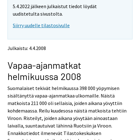
t
t
5.4.2022 jälkeen julkaistut tiedot löydät
t
t
o
o
uudistetulta sivustolta.
i
i
Siirry uudelle tilastosivulle
s
s
e
e
e
e
n
n
Julkaistu: 4.4.2008
p
p
a
a
Vapaa-ajanmatkat
l
l
v
v
helmikuussa 2008
e
e
l
l
Suomalaiset tekivät helmikuussa 398 000 yöpymisen
u
u
u
u
sisältänyttä vapaa-ajanmatkaa ulkomaille. Näistä
n
n
matkoista 211 000 oli sellaisia, joiden aikana yövyttiin
.
.
kohdemaassa. Reilu kuudesosa näistä matkoista tehtiin
Viroon. Risteilyt, joiden aikana yövytään ainoastaan
laivalla, suuntautuivat lähinnä Ruotsiin ja Viroon.
Ennakkotiedot ilmenevät Tilastokeskuksen