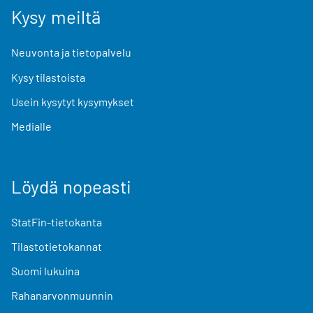
Kysy meiltä
Neuvonta ja tietopalvelu
Kysy tilastoista
Usein kysytyt kysymykset
Medialle
Löydä nopeasti
StatFin-tietokanta
Tilastotietokannat
Suomi lukuina
Rahanarvonmuunnin