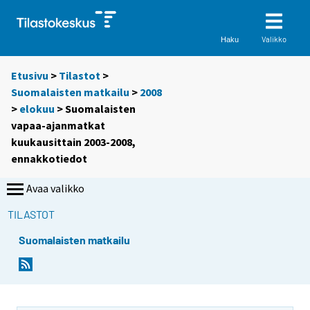
Valikko
Haku
Etusivu
>
Tilastot
>
Suomalaisten matkailu
>
2008
>
elokuu
> Suomalaisten
vapaa-ajanmatkat
kuukausittain 2003-2008,
ennakkotiedot
Avaa valikko
TILASTOT
Suomalaisten matkailu