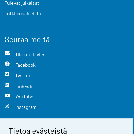
Tulevat julkaisut
Tutkimusaineistot
Seuraa meitä
Tilaa uutisviesti
Facebook
Twitter
LinkedIn
YouTube
Instagram
Tietoa evästeistä
Yhteystiedot