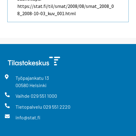
https://stat.fi/til/smat/2008/08/smat_2008_0
8_2008-10-03_kuv_001.html
Työpajankatu
13
00580
Helsinki
Vaihde
029 551 1000
Tietopalvelu
029 551 2220
info@stat.fi