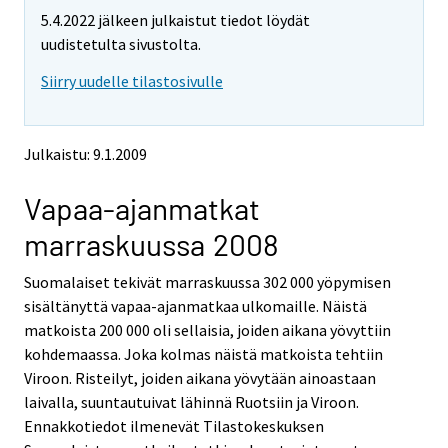
t
t
5.4.2022 jälkeen julkaistut tiedot löydät
t
t
o
o
uudistetulta sivustolta.
i
i
Siirry uudelle tilastosivulle
s
s
e
e
e
e
n
n
Julkaistu: 9.1.2009
p
p
a
a
Vapaa-ajanmatkat
l
l
v
v
marraskuussa 2008
e
e
l
l
Suomalaiset tekivät marraskuussa 302 000 yöpymisen
u
u
u
u
sisältänyttä vapaa-ajanmatkaa ulkomaille. Näistä
n
n
matkoista 200 000 oli sellaisia, joiden aikana yövyttiin
.
.
kohdemaassa. Joka kolmas näistä matkoista tehtiin
Viroon. Risteilyt, joiden aikana yövytään ainoastaan
laivalla, suuntautuivat lähinnä Ruotsiin ja Viroon.
Ennakkotiedot ilmenevät Tilastokeskuksen