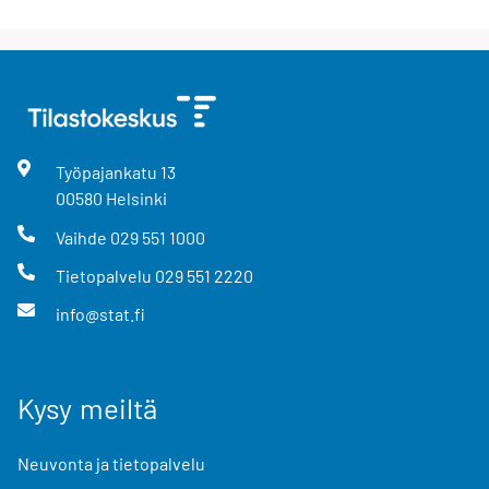
Työpajankatu
13
00580
Helsinki
Vaihde
029 551 1000
Tietopalvelu
029 551 2220
info@stat.fi
Kysy meiltä
Neuvonta ja tietopalvelu