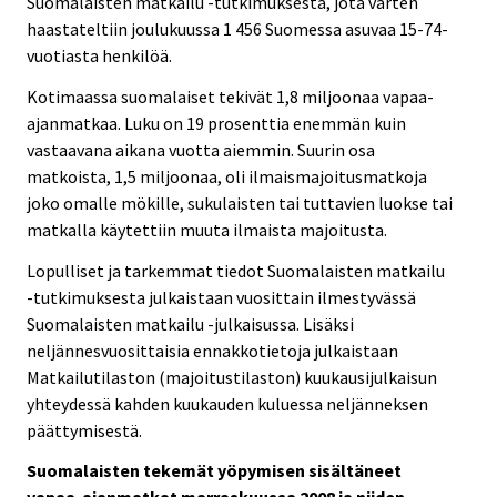
Suomalaisten matkailu -tutkimuksesta, jota varten
haastateltiin joulukuussa 1 456 Suomessa asuvaa 15-74-
vuotiasta henkilöä.
Kotimaassa suomalaiset tekivät 1,8 miljoonaa vapaa-
ajanmatkaa. Luku on 19 prosenttia enemmän kuin
vastaavana aikana vuotta aiemmin. Suurin osa
matkoista, 1,5 miljoonaa, oli ilmaismajoitusmatkoja
joko omalle mökille, sukulaisten tai tuttavien luokse tai
matkalla käytettiin muuta ilmaista majoitusta.
Lopulliset ja tarkemmat tiedot Suomalaisten matkailu
-tutkimuksesta julkaistaan vuosittain ilmestyvässä
Suomalaisten matkailu -julkaisussa. Lisäksi
neljännesvuosittaisia ennakkotietoja julkaistaan
Matkailutilaston (majoitustilaston) kuukausijulkaisun
yhteydessä kahden kuukauden kuluessa neljänneksen
päättymisestä.
Suomalaisten tekemät yöpymisen sisältäneet