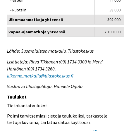
- Viroon
44 000
- Ruotsiin
58 000
Ulkomaanmatkoja yhteensä
302 000
Vapaa-ajanmatkoja yhteensä
2 100 000
Lähde: Suomalaisten matkailu. Tilastokeskus
Lisätietoja: Ritva Tikkanen (09) 1734 3300 ja Mervi
Härkönen (09) 1734 3260,
liikenne.matkailu@tilastokeskus.fi
Vastaava tilastojohtaja: Hannele Orjala
Taulukot
Tietokantataulukot
Poimi tarvitsemiasi tietoja taulukoiksi, tarkastele
tietoja kuvioina, tai lataa dataa käyttöösi.