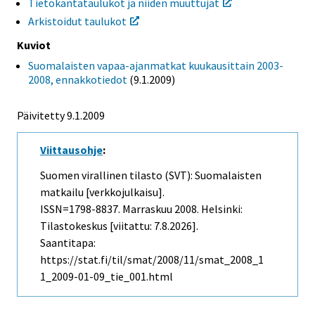
Tietokantataulukot ja niiden muuttujat
Arkistoidut taulukot
Kuviot
Suomalaisten vapaa-ajanmatkat kuukausittain 2003-
2008, ennakkotiedot
(9.1.2009)
Päivitetty
9.1.2009
Viittausohje
:
Suomen virallinen tilasto (SVT): Suomalaisten
matkailu [verkkojulkaisu].
ISSN=1798-8837.
Marraskuu
2008. Helsinki:
Tilastokeskus [viitattu: 7.8.2026].
Saantitapa:
https://stat.fi/til/smat/2008/11/smat_2008_1
1_2009-01-09_tie_001.html