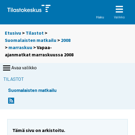
Valikko
Haku
Etusivu
>
Tilastot
>
Suomalaisten matkailu
>
2008
>
marraskuu
> Vapaa-
ajanmatkat marraskuussa 2008
Avaa valikko
TILASTOT
Suomalaisten matkailu
S
S
i
i
i
i
r
r
r
r
y
y
Tämä sivu on arkistoitu.