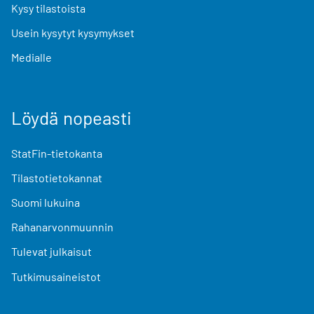
Kysy tilastoista
Usein kysytyt kysymykset
Medialle
Löydä nopeasti
StatFin-tietokanta
Tilastotietokannat
Suomi lukuina
Rahanarvonmuunnin
Tulevat julkaisut
Tutkimusaineistot