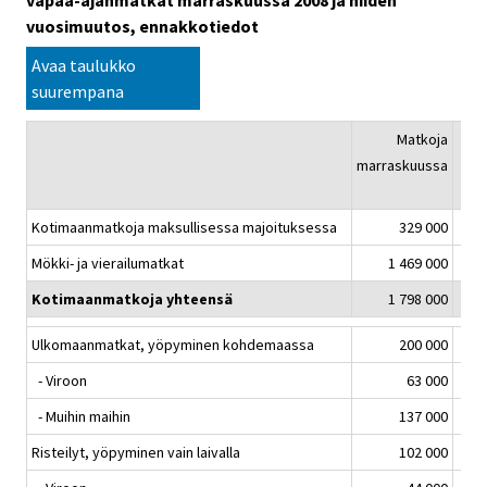
vapaa-ajanmatkat marraskuussa 2008 ja niiden
vuosimuutos, ennakkotiedot
Avaa taulukko
suurempana
Matkoja
Vuo
marraskuussa
11/
Kotimaanmatkoja maksullisessa majoituksessa
329 000
Mökki- ja vierailumatkat
1 469 000
Kotimaanmatkoja yhteensä
1 798 000
Ulkomaanmatkat, yöpyminen kohdemaassa
200 000
- Viroon
63 000
- Muihin maihin
137 000
Risteilyt, yöpyminen vain laivalla
102 000