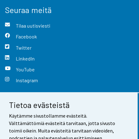
Seuraa meitä
Tilaa uutisviesti
Facebook
Twitter
LinkedIn
YouTube
Instagram
Tietoa evästeistä
Yhteystiedot
Käytämme sivustollamme evästeitä.
Palaute
Välttämättömiä evästeitä tarvitaan, jotta sivusto
toimii oikein. Muita evästeitä tarvitaan videoiden,
Käyttöehdot
podcastien ja palautepalvelun esittämiseen.