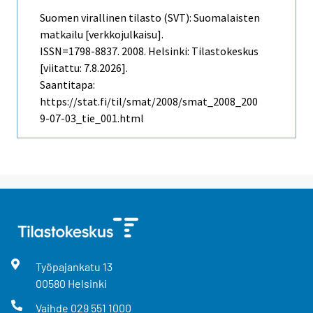
Suomen virallinen tilasto (SVT): Suomalaisten
matkailu [verkkojulkaisu].
ISSN=1798-8837. 2008. Helsinki: Tilastokeskus
[viitattu: 7.8.2026].
Saantitapa:
https://stat.fi/til/smat/2008/smat_2008_200
9-07-03_tie_001.html
Työpajankatu
13
00580
Helsinki
Vaihde
029 551 1000