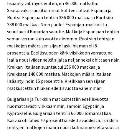
lisääntyivät myös eniten, eli 46 000 matkalla.
Seuraavaksi suosituimmat kohteet olivat Espanja ja
Ruotsi. Espanjaan tehtiin 386 000 matkaa ja Ruotsiin
338 000 matkaa. Noin puolet Espanjan-matkoista
suuntautui Kanarian saarille. Matkoja Espanjaan tehtiin
saman verran kuin vuotta aiemmin. Ruotsiin tehtyjen
matkojen määrä sen sijaan laski hieman eli 8
prosenttia. Edellisvuoden kärkiviisikkoon verrattuna
Italia nousi viidenneltä sijalta neljänneksi ohittaen näin
Kreikan. Italiaan suuntautui 156 000 matkaa ja
Kreikkaan 146 000 matkaa. Matkojen määrä Italiaan
lisääntyi noin 15 prosenttia. Kreikkaan sen sijaan
matkustettiin hiukan edellisvuotta vähemmän.
Bulgariaan ja Turkkiin matkustettiin edellisvuotta
huomattavasti vilkkaammin, samoin Egyptiin ja
Kyprokselle. Bulgariaan tehtiin 66 000 lomamatkaa.
Kasvua oli lähes 70 prosenttia edellisvuodesta. Turkkiin
tehtyjen matkojen määrä nousi kolmanneksella vuotta