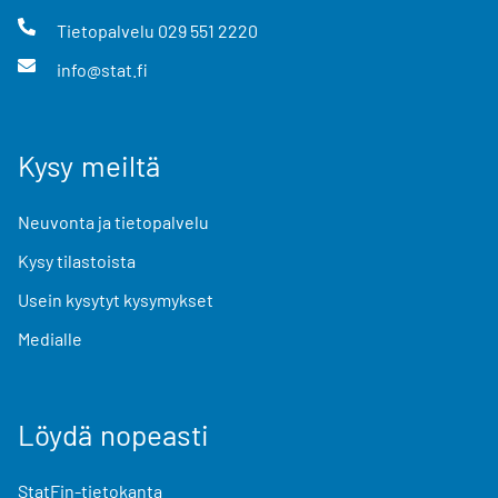
Tietopalvelu
029 551 2220
info@stat.fi
Kysy meiltä
Neuvonta ja tietopalvelu
Kysy tilastoista
Usein kysytyt kysymykset
Medialle
Löydä nopeasti
StatFin-tietokanta