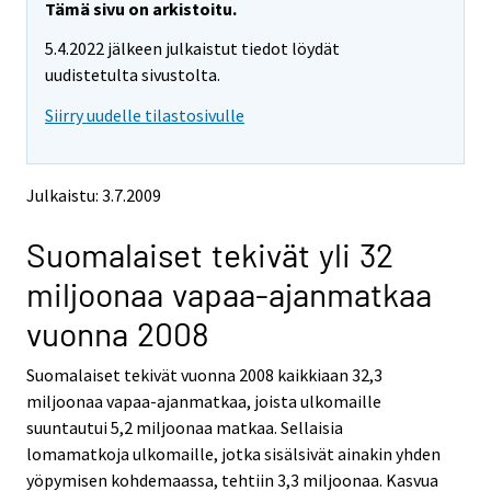
y
y
Tämä sivu on arkistoitu.
t
t
5.4.2022 jälkeen julkaistut tiedot löydät
t
t
o
o
uudistetulta sivustolta.
i
i
Siirry uudelle tilastosivulle
s
s
e
e
e
e
n
n
Julkaistu: 3.7.2009
p
p
a
a
Suomalaiset tekivät yli 32
l
l
v
v
miljoonaa vapaa-ajanmatkaa
e
e
l
l
vuonna 2008
u
u
u
u
Suomalaiset tekivät vuonna 2008 kaikkiaan 32,3
n
n
miljoonaa vapaa-ajanmatkaa, joista ulkomaille
.
.
suuntautui 5,2 miljoonaa matkaa. Sellaisia
lomamatkoja ulkomaille, jotka sisälsivät ainakin yhden
yöpymisen kohdemaassa, tehtiin 3,3 miljoonaa. Kasvua