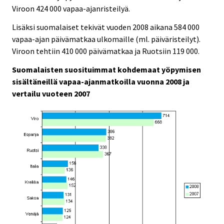
Viroon 424 000 vapaa-ajanristeilyä.
Lisäksi suomalaiset tekivät vuoden 2008 aikana 584 000
vapaa-ajan päivämatkaa ulkomaille (ml. päiväristeilyt).
Viroon tehtiin 410 000 päivämatkaa ja Ruotsiin 119 000.
Suomalaisten suosituimmat kohdemaat yöpymisen
sisältäneillä vapaa-ajanmatkoilla vuonna 2008 ja
vertailu vuoteen 2007