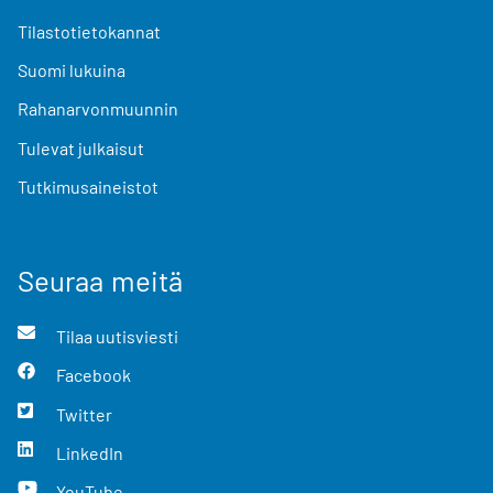
Tilastotietokannat
Suomi lukuina
Rahanarvonmuunnin
Tulevat julkaisut
Tutkimusaineistot
Seuraa meitä
Tilaa uutisviesti
Facebook
Twitter
LinkedIn
YouTube