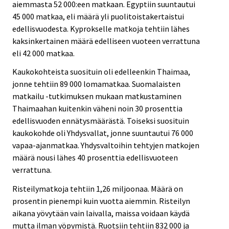
aiemmasta 52 000:een matkaan. Egyptiin suuntautui
45 000 matkaa, eli määrä yli puolitoistakertaistui
edellisvuodesta. Kyprokselle matkoja tehtiin lähes
kaksinkertainen määrä edelliseen vuoteen verrattuna
eli 42 000 matkaa.
Kaukokohteista suosituin oli edelleenkin Thaimaa,
jonne tehtiin 89 000 lomamatkaa. Suomalaisten
matkailu -tutkimuksen mukaan matkustaminen
Thaimaahan kuitenkin väheni noin 30 prosenttia
edellisvuoden ennätysmäärästä. Toiseksi suosituin
kaukokohde oli Yhdysvallat, jonne suuntautui 76 000
vapaa-ajanmatkaa. Yhdysvaltoihin tehtyjen matkojen
määrä nousi lähes 40 prosenttia edellisvuoteen
verrattuna.
Risteilymatkoja tehtiin 1,26 miljoonaa. Määrä on
prosentin pienempi kuin vuotta aiemmin. Risteilyn
aikana yövytään vain laivalla, maissa voidaan käydä
mutta ilman yöpymistä. Ruotsiin tehtiin 832 000 ja