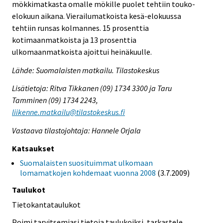
mökkimatkasta omalle mökille puolet tehtiin touko-
elokuun aikana. Vierailumatkoista kesä-elokuussa
tehtiin runsas kolmannes. 15 prosenttia
kotimaanmatkoista ja 13 prosenttia
ulkomaanmatkoista ajoittui heinäkuulle.
Lähde: Suomalaisten matkailu. Tilastokeskus
Lisätietoja: Ritva Tikkanen (09) 1734 3300 ja Taru
Tamminen (09) 1734 2243,
liikenne.matkailu@tilastokeskus.fi
Vastaava tilastojohtaja: Hannele Orjala
Katsaukset
Suomalaisten suosituimmat ulkomaan
lomamatkojen kohdemaat vuonna 2008
(3.7.2009)
Taulukot
Tietokantataulukot
Poimi tarvitsemiasi tietoja taulukoiksi, tarkastele