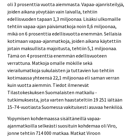
oli 3 prosenttia vuotta aiemmasta. Vapaa-ajanristeilyjä,
joiden aikana yövytään vain laivalla, tehtiin
edellisvuoden tapaan 1,3 miljoonaa. Lisäksi ulkomaille
tehtiin vapaa-ajan päivämatkoja noin 0,6 miljoonaa,
mikä on 6 prosenttia edellisvuotta enemmän. Sellaisia
kotimaan vapaa-ajanmatkoja, joiden aikana käytettiin
jotain maksullista majoitusta, tehtiin 5,1 miljoonaa.
Tämä on 4 prosenttia enemmän edellisvuoteen
verrattuna. Matkoja omalle mökille sekä
vierailumatkoja sukulaisten ja tuttavien luo tehtiin
kotimaassa yhteensä 22,1 miljoonaa eli saman verran
kuin vuotta aiemmin. Tiedot ilmenevät
Tilastokeskuksen Suomalaisten matkailu -
tutkimuksesta, jota varten haastateltiin 19 251 iältään
15-74-vuotiasta Suomessa vakituisesti asuvaa henkilöä.
Yöpymisen kohdemaassa sisältäneillä vapaa-
ajanmatkoilla selkeästi suosituin kohdemaa oli Viro,
jonne tehtiin 714 000 matkaa. Matkat Viroon