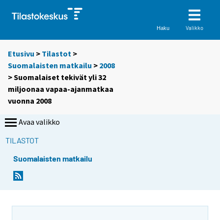
Valikko
Haku
Etusivu
>
Tilastot
>
Suomalaisten matkailu
>
2008
> Suomalaiset tekivät yli 32
miljoonaa vapaa-ajanmatkaa
vuonna 2008
Avaa valikko
TILASTOT
Suomalaisten matkailu
S
S
i
i
i
i
r
r
r
r