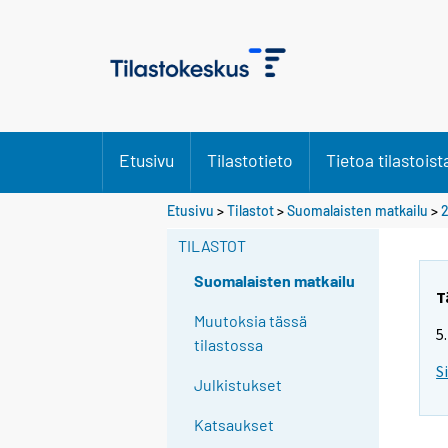
Etusivu
Tilastotieto
Tietoa tilastoist
Etusivu
>
Tilastot
>
Suomalaisten matkailu
>
TILASTOT
Suomalaisten matkailu
T
Muutoksia tässä
5
tilastossa
S
Julkistukset
Katsaukset