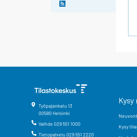
Kysy 
Työpajankatu
13
00580
Helsinki
Neuvonta
Vaihde
029 551 1000
Kysy tila
Tietopalvelu
029 551 2220