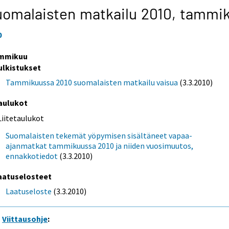
omalaisten matkailu 2010,
tammi
0
mmikuu
ulkistukset
Tammikuussa 2010 suomalaisten matkailu vaisua
(3.3.2010)
aulukot
Liitetaulukot
Suomalaisten tekemät yöpymisen sisältäneet vapaa-
ajanmatkat tammikuussa 2010 ja niiden vuosimuutos,
ennakkotiedot
(3.3.2010)
aatuselosteet
Laatuseloste
(3.3.2010)
Viittausohje
: