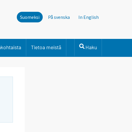
Suomeksi
På svenska
In English
nkohtaista
Tietoa meistä
Haku