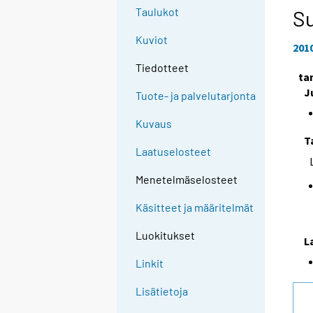
Taulukot
Su
Kuviot
201
Tiedotteet
ta
J
Tuote- ja palvelutarjonta
Kuvaus
T
Laatuselosteet
Menetelmäselosteet
Käsitteet ja määritelmät
Luokitukset
L
Linkit
Lisätietoja