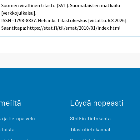
Suomen virallinen tilasto (SVT): Suomalaisten matkailu
[verkkojulkaisu].
ISSN=1798-8837. Helsinki: Tilastokeskus [viitattu: 6.8.2026].
Saantitapa: https://stat.fi/til/smat/2010/01/index.html
meiltä
Löydä nopeasti
 ja tietopalvelu
StatFin-tietokanta
stoista
Tilastotietokannat