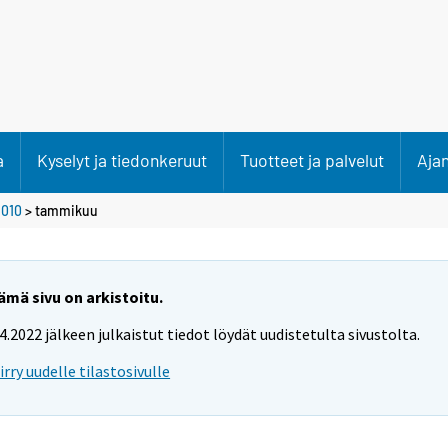
a
Kyselyt ja tiedonkeruut
Tuotteet ja palvelut
Aja
2010
>
tammikuu
ämä sivu on arkistoitu.
.4.2022 jälkeen julkaistut tiedot löydät uudistetulta sivustolta.
iirry uudelle tilastosivulle