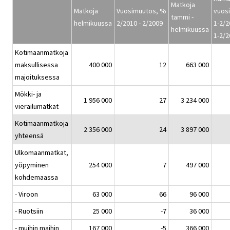
Matkoja
Matkoja
Vuosimuutos, %
vuos
tammi -
helmikuussa
2/2010 - 2/2009
1-2/2
helmikuussa
1-2/2
Kotimaanmatkoja
maksullisessa
400 000
12
663 000
majoituksessa
Mökki- ja
1 956 000
27
3 234 000
vierailumatkat
Kotimaanmatkoja
2 356 000
24
3 897 000
yhteensä
Ulkomaanmatkat,
yöpyminen
254 000
7
497 000
kohdemaassa
- Viroon
63 000
66
96 000
- Ruotsiin
25 000
-7
36 000
- muihin maihin
167 000
-5
366 000