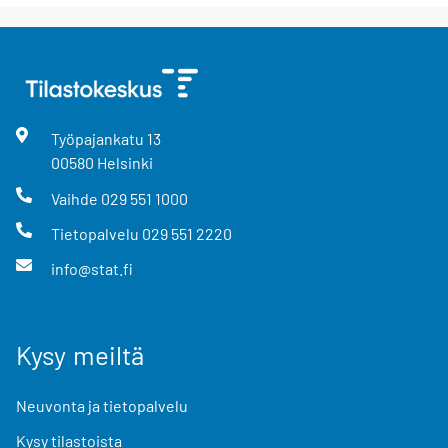
Työpajankatu
13
00580
Helsinki
Vaihde
029 551 1000
Tietopalvelu
029 551 2220
info@stat.fi
Kysy meiltä
Neuvonta ja tietopalvelu
Kysy tilastoista