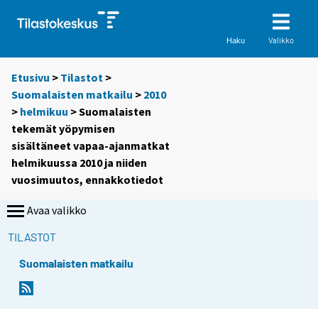
Valikko
Haku
Etusivu
>
Tilastot
>
Suomalaisten matkailu
>
2010
>
helmikuu
> Suomalaisten
tekemät yöpymisen
sisältäneet vapaa-ajanmatkat
helmikuussa 2010 ja niiden
vuosimuutos, ennakkotiedot
Avaa valikko
TILASTOT
Suomalaisten matkailu