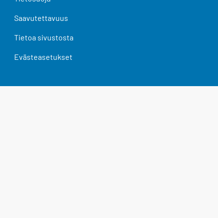
Saavutettavuus
Tietoa sivustosta
Evästeasetukset