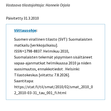
Vastaava tilastojohtaja: Hannele Orjala
Päivitetty 31.3.2010
Viittausohje
:
Suomen virallinen tilasto (SVT): Suomalaisten
matkailu [verkkojulkaisu].
ISSN=1798-8837.
Helmikuu
2010,
Suomalaisten tekemät yöpymisen sisältäneet
vapaa-ajanmatkat helmikuussa 2010 ja niiden
vuosimuutos, ennakkotiedot . Helsinki:
Tilastokeskus [viitattu: 7.8.2026].
Saantitapa:
https://stat.fi/til/smat/2010/02/smat_2010_0
2_2010-03-31_tau_001_fi.html