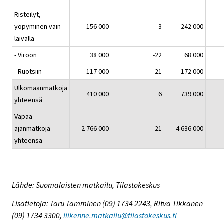
Risteilyt,
yöpyminen vain
156 000
3
242 000
laivalla
- Viroon
38 000
-22
68 000
- Ruotsiin
117 000
21
172 000
Ulkomaanmatkoja
410 000
6
739 000
yhteensä
Vapaa-
ajanmatkoja
2 766 000
21
4 636 000
yhteensä
Lähde: Suomalaisten matkailu, Tilastokeskus
Lisätietoja: Taru Tamminen (09) 1734 2243, Ritva Tikkanen
(09) 1734 3300,
liikenne.matkailu@tilastokeskus.fi