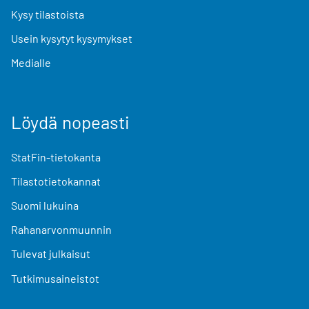
Kysy tilastoista
Usein kysytyt kysymykset
Medialle
Löydä nopeasti
StatFin-tietokanta
Tilastotietokannat
Suomi lukuina
Rahanarvonmuunnin
Tulevat julkaisut
Tutkimusaineistot