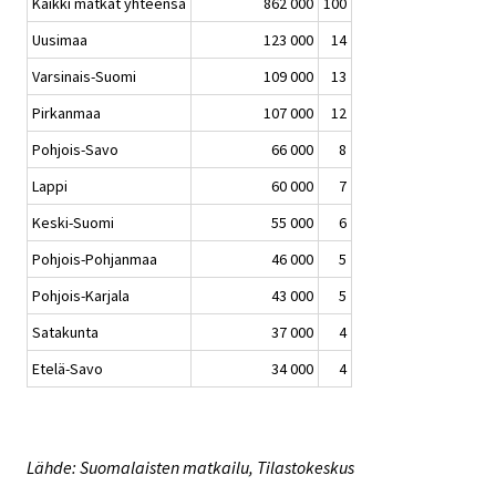
Kaikki matkat yhteensä
862 000
100
Uusimaa
123 000
14
Varsinais-Suomi
109 000
13
Pirkanmaa
107 000
12
Pohjois-Savo
66 000
8
Lappi
60 000
7
Keski-Suomi
55 000
6
Pohjois-Pohjanmaa
46 000
5
Pohjois-Karjala
43 000
5
Satakunta
37 000
4
Etelä-Savo
34 000
4
Lähde: Suomalaisten matkailu, Tilastokeskus