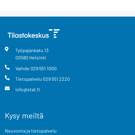
Työpajankatu
13
00580
Helsinki
Vaihde
029 551 1000
Tietopalvelu
029 551 2220
info@stat.fi
Kysy meiltä
Neuvonta ja tietopalvelu