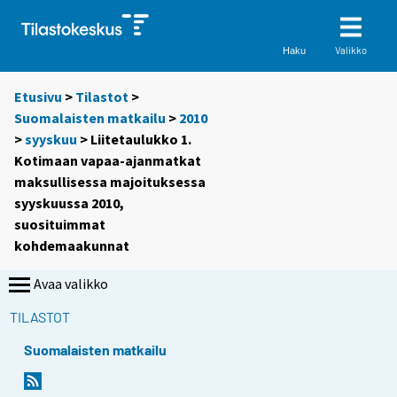
Valikko
Haku
Etusivu
>
Tilastot
>
Suomalaisten matkailu
>
2010
>
syyskuu
> Liitetaulukko 1.
Kotimaan vapaa-ajanmatkat
maksullisessa majoituksessa
syyskuussa 2010,
suosituimmat
kohdemaakunnat
Avaa valikko
TILASTOT
Suomalaisten matkailu