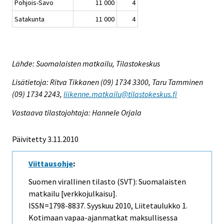
Pohjois-Savo
11 000
4
Satakunta
11 000
4
Lähde: Suomalaisten matkailu, Tilastokeskus
Lisätietoja: Ritva Tikkanen (09) 1734 3300, Taru Tamminen
(09) 1734 2243,
liikenne.matkailu@tilastokeskus.fi
Vastaava tilastojohtaja: Hannele Orjala
Päivitetty 3.11.2010
Viittausohje
:
Suomen virallinen tilasto (SVT): Suomalaisten
matkailu [verkkojulkaisu].
ISSN=1798-8837.
Syyskuu
2010, Liitetaulukko 1.
Kotimaan vapaa-ajanmatkat maksullisessa