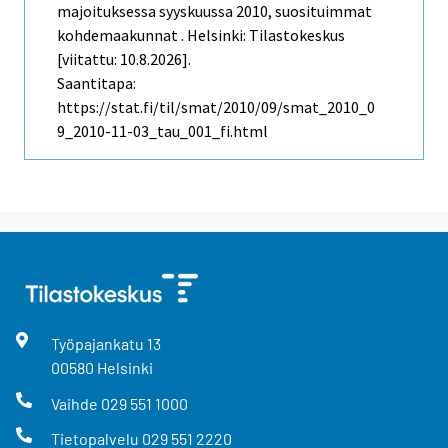
majoituksessa syyskuussa 2010, suosituimmat
kohdemaakunnat . Helsinki: Tilastokeskus
[viitattu: 10.8.2026].
Saantitapa:
https://stat.fi/til/smat/2010/09/smat_2010_0
9_2010-11-03_tau_001_fi.html
Työpajankatu
13
00580
Helsinki
Vaihde
029 551 1000
Tietopalvelu
029 551 2220