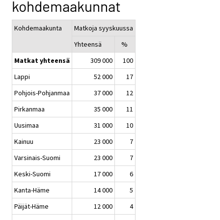
kohdemaakunnat
Kohdemaakunta
Matkoja syyskuussa
Yhteensä
%
Matkat yhteensä
309 000
100
Lappi
52 000
17
Pohjois-Pohjanmaa
37 000
12
Pirkanmaa
35 000
11
Uusimaa
31 000
10
Kainuu
23 000
7
Varsinais-Suomi
23 000
7
Keski-Suomi
17 000
6
Kanta-Häme
14 000
5
Päijät-Häme
12 000
4