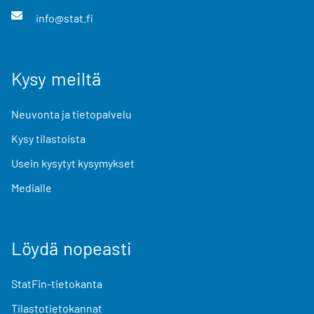
info@stat.fi
Kysy meiltä
Neuvonta ja tietopalvelu
Kysy tilastoista
Usein kysytyt kysymykset
Medialle
Löydä nopeasti
StatFin-tietokanta
Tilastotietokannat