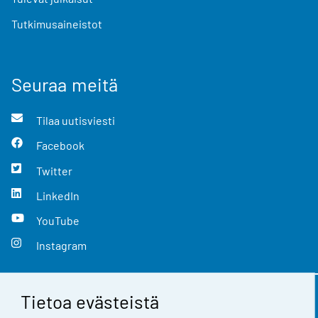
Tutkimusaineistot
Seuraa meitä
Tilaa uutisviesti
Facebook
Twitter
LinkedIn
YouTube
Instagram
Tietoa evästeistä
Yhteystiedot