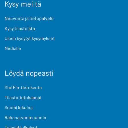
Kysy meiltä
Neuvonta ja tietopalvelu
Kysy tilastoista
Usein kysytyt kysymykset
Medialle
Löydä nopeasti
StatFin-tietokanta
Tilastotietokannat
Suomi lukuina
Rahanarvonmuunnin
Tulevat julkaisut