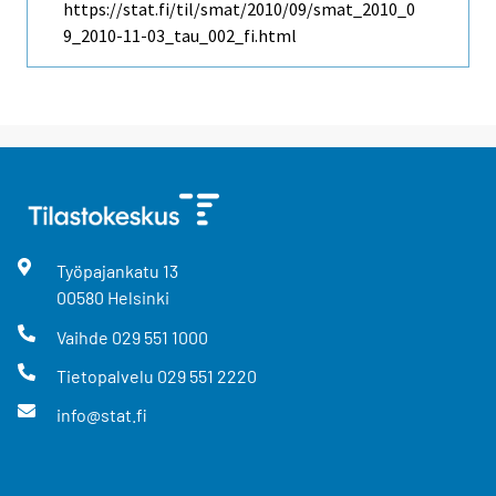
https://stat.fi/til/smat/2010/09/smat_2010_0
9_2010-11-03_tau_002_fi.html
Työpajankatu
13
00580
Helsinki
Vaihde
029 551 1000
Tietopalvelu
029 551 2220
info@stat.fi