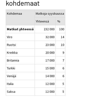
kohdemaat
Kohdemaa
Matkoja syyskuussa
Yhteensä
%
Matkat yhteensä
232 000
100
Viro
32 000
14
Ruotsi
23 000
10
Kreikka
20 000
9
Britannia
17 000
7
Turkki
15 000
6
Venäjä
14 000
6
Italia
12 000
5
Saksa
12 000
5