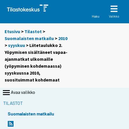
Valikko
Haku
Etusivu
>
Tilastot
>
Suomalaisten matkailu
>
2010
>
syyskuu
> Liitetaulukko 2.
Yöpymisen sisältäneet vapaa-
ajanmatkat ulkomaille
(yöpyminen kohdemaassa)
syyskuussa 2010,
suosituimmat kohdemaat
Avaa valikko
TILASTOT
Suomalaisten matkailu