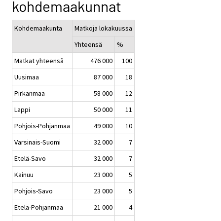
kohdemaakunnat
Kohdemaakunta
Matkoja lokakuussa
Yhteensä
%
Matkat yhteensä
476 000
100
Uusimaa
87 000
18
Pirkanmaa
58 000
12
Lappi
50 000
11
Pohjois-Pohjanmaa
49 000
10
Varsinais-Suomi
32 000
7
Etelä-Savo
32 000
7
Kainuu
23 000
5
Pohjois-Savo
23 000
5
Etelä-Pohjanmaa
21 000
4