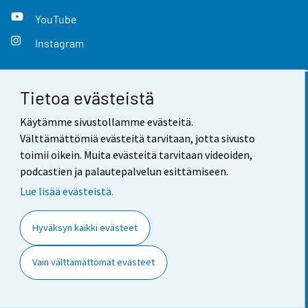
YouTube
Instagram
Tietoa evästeistä
Yhteystiedot
Käytämme sivustollamme evästeitä.
Palaute
Välttämättömiä evästeitä tarvitaan, jotta sivusto
toimii oikein. Muita evästeitä tarvitaan videoiden,
Käyttöehdot
podcastien ja palautepalvelun esittämiseen.
Tietosuoja
Lue lisää evästeistä.
Saavutettavuus
Hyväksyn kaikki evästeet
Tietoa sivustosta
Vain välttämättömät evästeet
Evästeasetukset