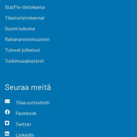
StatFin-tietokanta
Tilastotietokannat
Suomi lukuina
Rahanarvonmuunnin
Tulevat julkaisut
Tutkimusaineistot
Seuraa meitä
Tilaa uutisviesti
Facebook
Twitter
LinkedIn