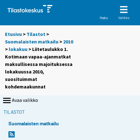
Valikko
Haku
Etusivu
>
Tilastot
>
Suomalaisten matkailu
>
2010
>
lokakuu
> Liitetaulukko 1.
Kotimaan vapaa-ajanmatkat
maksullisessa majoituksessa
lokakuussa 2010,
suosituimmat
kohdemaakunnat
Avaa valikko
TILASTOT
Suomalaisten matkailu