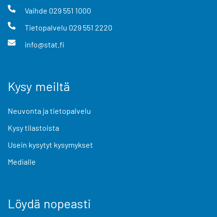
Vaihde
029 551 1000
Tietopalvelu
029 551 2220
info@stat.fi
Kysy meiltä
Neuvonta ja tietopalvelu
Kysy tilastoista
Usein kysytyt kysymykset
Medialle
Löydä nopeasti