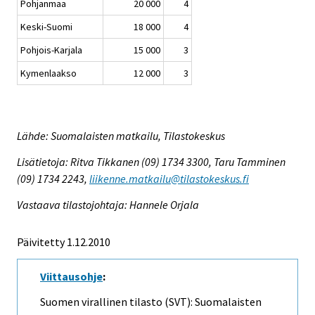
Pohjanmaa
20 000
4
Keski-Suomi
18 000
4
Pohjois-Karjala
15 000
3
Kymenlaakso
12 000
3
Lähde: Suomalaisten matkailu, Tilastokeskus
Lisätietoja: Ritva Tikkanen (09) 1734 3300, Taru Tamminen
(09) 1734 2243,
liikenne.matkailu@tilastokeskus.fi
Vastaava tilastojohtaja: Hannele Orjala
Päivitetty 1.12.2010
Viittausohje
:
Suomen virallinen tilasto (SVT): Suomalaisten