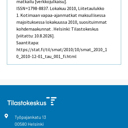
matkailu [verkkojulkaisu].
ISSN=1798-8837.
Lokakuu
2010, Liitetaulukko
1. Kotimaan vapaa-ajanmatkat maksullisessa
majoituksessa lokakuussa 2010, suosituimmat
kohdemaakunnat . Helsinki: Tilastokeskus
[viitattu: 10.8.2026].
Saantitapa:
https://stat.fi/til/smat/2010/10/smat_2010_1
0_2010-12-01_tau_001_fi.html
Työpajankatu
13
00580
Helsinki