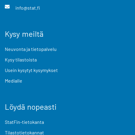
info@stat.fi
Kysy meiltä
Neuvonta ja tietopalvelu
Kysy tilastoista
Usein kysytyt kysymykset
Medialle
Löydä nopeasti
StatFin-tietokanta
Tilastotietokannat