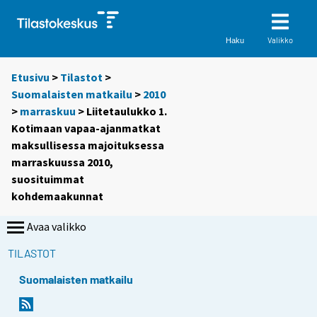
Valikko
Haku
Etusivu
>
Tilastot
>
Suomalaisten matkailu
>
2010
>
marraskuu
> Liitetaulukko 1.
Kotimaan vapaa-ajanmatkat
maksullisessa majoituksessa
marraskuussa 2010,
suosituimmat
kohdemaakunnat
Avaa valikko
TILASTOT
Suomalaisten matkailu