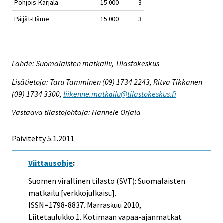
Pohjois-Karjala
15 000
3
Päijät-Häme
15 000
3
Lähde: Suomalaisten matkailu, Tilastokeskus
Lisätietoja: Taru Tamminen (09) 1734 2243, Ritva Tikkanen
(09) 1734 3300,
liikenne.matkailu@tilastokeskus.fi
Vastaava tilastojohtaja: Hannele Orjala
Päivitetty 5.1.2011
Viittausohje
:
Suomen virallinen tilasto (SVT): Suomalaisten
matkailu [verkkojulkaisu].
ISSN=1798-8837.
Marraskuu
2010,
Liitetaulukko 1. Kotimaan vapaa-ajanmatkat