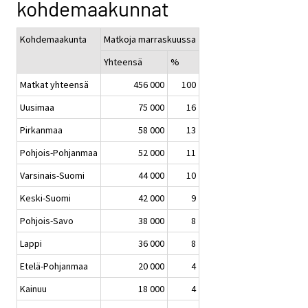
kohdemaakunnat
Kohdemaakunta
Matkoja marraskuussa
Yhteensä
%
Matkat yhteensä
456 000
100
Uusimaa
75 000
16
Pirkanmaa
58 000
13
Pohjois-Pohjanmaa
52 000
11
Varsinais-Suomi
44 000
10
Keski-Suomi
42 000
9
Pohjois-Savo
38 000
8
Lappi
36 000
8
Etelä-Pohjanmaa
20 000
4
Kainuu
18 000
4