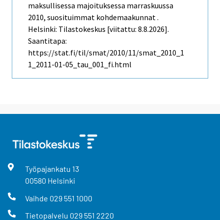
maksullisessa majoituksessa marraskuussa
2010, suosituimmat kohdemaakunnat .
Helsinki: Tilastokeskus [viitattu: 8.8.2026].
Saantitapa:
https://stat.fi/til/smat/2010/11/smat_2010_1
1_2011-01-05_tau_001_fi.html
Työpajankatu
13
00580
Helsinki
Vaihde
029 551 1000
Tietopalvelu
029 551 2220