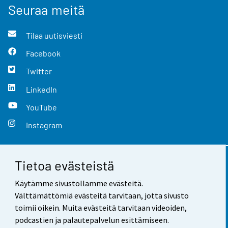
Seuraa meitä
Tilaa uutisviesti
Facebook
Twitter
LinkedIn
YouTube
Instagram
Tietoa evästeistä
Yhteystiedot
Käytämme sivustollamme evästeitä.
Palaute
Välttämättömiä evästeitä tarvitaan, jotta sivusto
toimii oikein. Muita evästeitä tarvitaan videoiden,
Käyttöehdot
podcastien ja palautepalvelun esittämiseen.