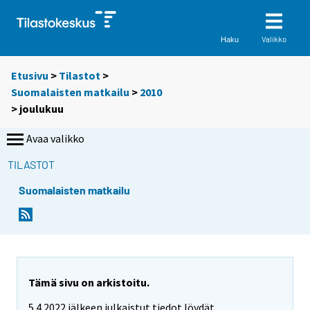
Valikko
Haku
Etusivu
>
Tilastot
>
Suomalaisten matkailu
>
2010
>
joulukuu
Avaa valikko
TILASTOT
Suomalaisten matkailu
Tämä sivu on arkistoitu.
5.4.2022 jälkeen julkaistut tiedot löydät