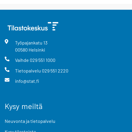
Työpajankatu
13
00580
Helsinki
Vaihde
029 551 1000
Tietopalvelu
029 551 2220
info@stat.fi
Kysy meiltä
Neuvonta ja tietopalvelu
Kysy tilastoista