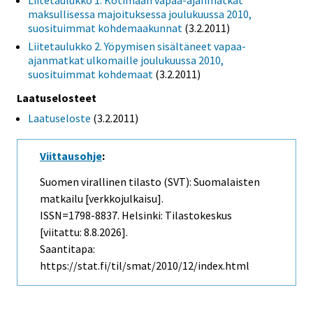
Liitetaulukko 1. Kotimaan vapaa-ajanmatkat
maksullisessa majoituksessa joulukuussa 2010,
suosituimmat kohdemaakunnat
(3.2.2011)
Liitetaulukko 2. Yöpymisen sisältäneet vapaa-
ajanmatkat ulkomaille joulukuussa 2010,
suosituimmat kohdemaat
(3.2.2011)
Laatuselosteet
Laatuseloste
(3.2.2011)
Viittausohje
:
Suomen virallinen tilasto (SVT): Suomalaisten
matkailu [verkkojulkaisu].
ISSN=1798-8837. Helsinki: Tilastokeskus
[viitattu: 8.8.2026].
Saantitapa:
https://stat.fi/til/smat/2010/12/index.html