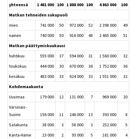
yhteensä
1 481 000
100
1 888 000
100
4 863 000
100
Matkan tehneiden sukupuoli
mies
741 000
50
972 000
52
2 398 000
49
nainen
740 000
50
916 000
48
2 465 000
51
Matkan päättymiskuukausi
huhtikuu
555 000
37
594 000
31
1 560 000
32
toukokuu
444 000
30
670 000
36
1 752 000
36
kesäkuu
483 000
33
624 000
33
1 551 000
32
Kohdemaakunta
Uusimaa
179 000
12
131 000
7
969 000
20
Varsinais-
Suomi
156 000
11
246 000
13
393 000
8
Satakunta
38 000
3
58 000
3
252 000
5
Kanta-Häme
23 000
2
93 000
5
181 000
4