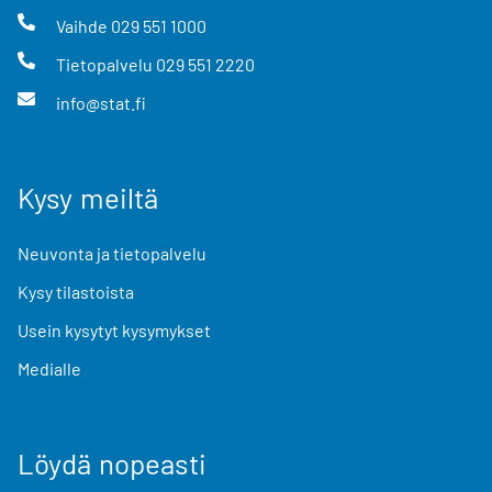
Vaihde
029 551 1000
Tietopalvelu
029 551 2220
info@stat.fi
Kysy meiltä
Neuvonta ja tietopalvelu
Kysy tilastoista
Usein kysytyt kysymykset
Medialle
Löydä nopeasti