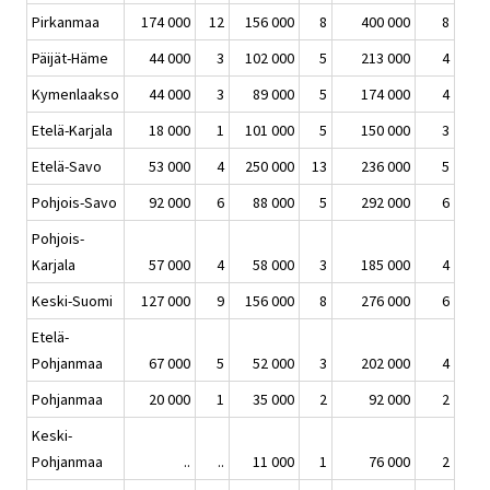
Pirkanmaa
174 000
12
156 000
8
400 000
8
Päijät-Häme
44 000
3
102 000
5
213 000
4
Kymenlaakso
44 000
3
89 000
5
174 000
4
Etelä-Karjala
18 000
1
101 000
5
150 000
3
Etelä-Savo
53 000
4
250 000
13
236 000
5
Pohjois-Savo
92 000
6
88 000
5
292 000
6
Pohjois-
Karjala
57 000
4
58 000
3
185 000
4
Keski-Suomi
127 000
9
156 000
8
276 000
6
Etelä-
Pohjanmaa
67 000
5
52 000
3
202 000
4
Pohjanmaa
20 000
1
35 000
2
92 000
2
Keski-
Pohjanmaa
..
..
11 000
1
76 000
2