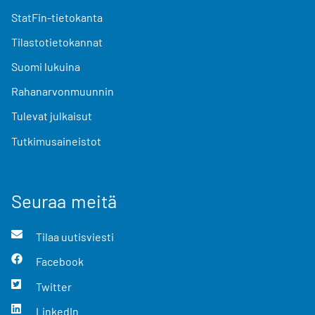
StatFin-tietokanta
Tilastotietokannat
Suomi lukuina
Rahanarvonmuunnin
Tulevat julkaisut
Tutkimusaineistot
Seuraa meitä
Tilaa uutisviesti
Facebook
Twitter
LinkedIn