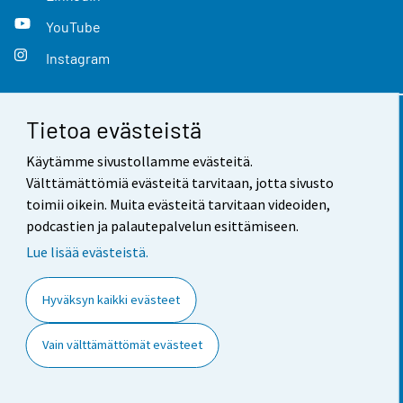
YouTube
Instagram
Tietoa evästeistä
Yhteystiedot
Käytämme sivustollamme evästeitä.
Palaute
Välttämättömiä evästeitä tarvitaan, jotta sivusto
toimii oikein. Muita evästeitä tarvitaan videoiden,
Käyttöehdot
podcastien ja palautepalvelun esittämiseen.
Tietosuoja
Lue lisää evästeistä.
Saavutettavuus
Hyväksyn kaikki evästeet
Tietoa sivustosta
Vain välttämättömät evästeet
Evästeasetukset