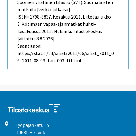
Suomen virallinen tilasto (SVT): Suomalaisten
matkailu [verkkojulkaisu].
ISSN=1798-8837.
Kesäkuu
2011, Liitetaulukko
3. Kotimaan vapaa-ajanmatkat huhti-
kesäkuussa 2011 . Helsinki: Tilastokeskus
[viitattu: 8.8.2026].
Saantitapa:
https://stat.fi/til/smat/2011/06/smat_2011_0
6_2011-08-03_tau_003_fi.html
Työpajankatu
13
00580
Helsinki