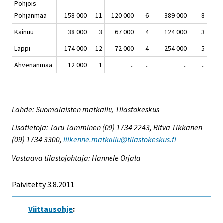
Pohjois-
Pohjanmaa
158 000
11
120 000
6
389 000
8
Kainuu
38 000
3
67 000
4
124 000
3
Lappi
174 000
12
72 000
4
254 000
5
Ahvenanmaa
12 000
1
..
..
..
..
Lähde: Suomalaisten matkailu, Tilastokeskus
Lisätietoja: Taru Tamminen (09) 1734 2243, Ritva Tikkanen
(09) 1734 3300,
liikenne.matkailu@tilastokeskus.fi
Vastaava tilastojohtaja: Hannele Orjala
Päivitetty 3.8.2011
Viittausohje
: