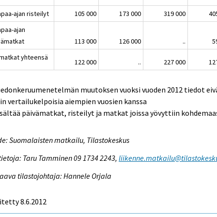
aa-ajan risteilyt
105 000
173 000
319 000
40
aa-ajan
vämatkat
113 000
126 000
..
5
matkat yhteensä
122 000
..
227 000
12
Tiedonkeruumenetelmän muutoksen vuoksi vuoden 2012 tiedot eiv
in vertailukelpoisia aiempien vuosien kanssa
isältää päivämatkat, risteilyt ja matkat joissa yövyttiin kohdemaa
e: Suomalaisten matkailu, Tilastokeskus
tietoja: Taru Tamminen 09 1734 2243,
liikenne.matkailu@tilastokesku
aava tilastojohtaja: Hannele Orjala
itetty 8.6.2012