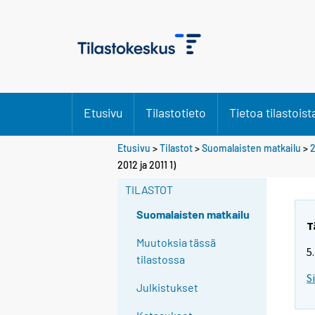
Etusivu
Tilastotieto
Tietoa tilastoist
Etusivu
>
Tilastot
>
Suomalaisten matkailu
>
2012 ja 2011 1)
TILASTOT
Suomalaisten matkailu
T
Muutoksia tässä
5
tilastossa
S
Julkistukset