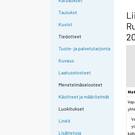
Katsaukset
Taulukot
Li
Ru
Kuviot
2
Tiedotteet
Tuote- ja palvelutarjonta
Kuvaus
Laatuselosteet
Menetelmäselosteet
Mat
Käsitteet ja määritelmät
Vap
Luokitukset
yht
Vap
Linkit
yö
Lisätietoja
koh