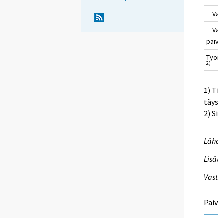
Vap
Vap
päi
Työ
2)
1) 
täys
2) S
Lähd
Lisä
Vast
Päiv