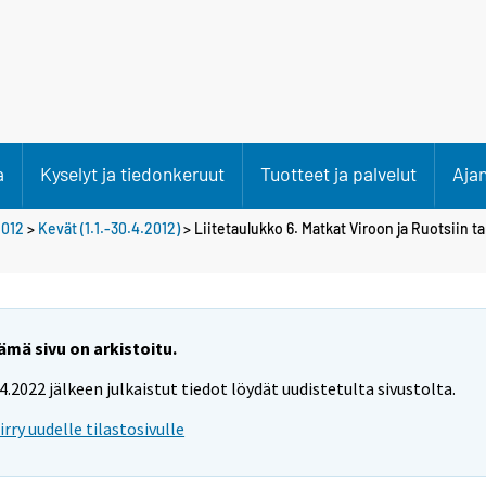
a
Kyselyt ja tiedonkeruut
Tuotteet ja palvelut
Aja
2012
>
Kevät (1.1.-30.4.2012)
> Liitetaulukko 6. Matkat Viroon ja Ruotsiin
ämä sivu on arkistoitu.
.4.2022 jälkeen julkaistut tiedot löydät uudistetulta sivustolta.
iirry uudelle tilastosivulle