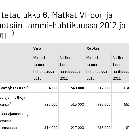
itetaulukko 6. Matkat Viroon ja
otsiin tammi-huhtikuussa 2012 ja
1)
011
Viro
Ruotsi
Matkat
Matkat
Matkat
Matkat
tammi-
tammi-
tammi-
tammi-
huhtikuussa
huhtikuussa
huhtikuussa
huhtikuu
2012
2011
2012
2011
2)
kat yhteensä
654 000
563 000
817 000
67
aa-ajanmatkoja
2)
eensä
532 000
515 000
590 000
55
aa-ajanmatkat,
pyminen
demaassa
314 000
217 000
236 000
8