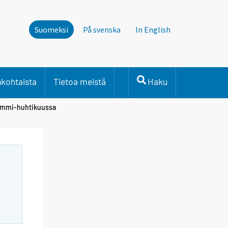
Suomeksi
På svenska
In English
nkohtaista
Tietoa meistä
Haku
 tammi-huhtikuussa