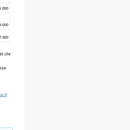
5 000
9 000
7 000
ät ole
ssa
s.fi