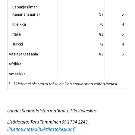
Espanja (ilman
Kanariansaaria)
97
5
Kreikka
70
4
Italia
81
5
Turkki
72
4
Aasia ja Oseania
83
5
Afrikka
..
Amerikka
..
[ .. ] Tietoa ei ole saatu tai se on liian epävarmaa esitettäväksi.
Lähde: Suomalaisten matkailu, Tilastokeskus
Lisätietoja: Taru Tamminen 09 1734 2243,
liikenne.matkailu@tilastokeskus.fi