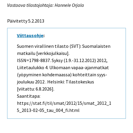
Vastaava tilastojohtaja: Hannele Orjala
Päivitetty 5.2.2013
Viittausohje
:
Suomen virallinen tilasto (SVT): Suomalaisten
matkailu [verkkojulkaisu].
ISSN=1798-8837.
Syksy (1.9.-31.12.2012)
2012,
Liitetaulukko 4. Ulkomaan vapaa-ajanmatkat
(yöpyminen kohdemaassa) kohteittain syys-
joulukuu 2012 . Helsinki: Tilastokeskus
[viitattu: 6.8.2026].
Saantitapa:
https://stat.fi/til/smat/2012/15/smat_2012_1
5_2013-02-05_tau_004_fi.html