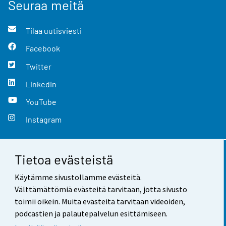
Seuraa meitä
Tilaa uutisviesti
Facebook
Twitter
LinkedIn
YouTube
Instagram
Tietoa evästeistä
Yhteystiedot
Käytämme sivustollamme evästeitä.
Palaute
Välttämättömiä evästeitä tarvitaan, jotta sivusto
toimii oikein. Muita evästeitä tarvitaan videoiden,
Käyttöehdot
podcastien ja palautepalvelun esittämiseen.
Tietosuoja