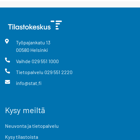
Työpajankatu
13
00580
Helsinki
Vaihde
029 551 1000
Tietopalvelu
029 551 2220
info@stat.fi
Kysy meiltä
Neuvonta ja tietopalvelu
Kysy tilastoista