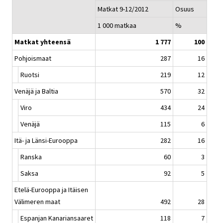
Matkat 9-12/2012
Osuus
1 000 matkaa
%
Matkat yhteensä
1 777
100
Pohjoismaat
287
16
Ruotsi
219
12
Venäjä ja Baltia
570
32
Viro
434
24
Venäjä
115
6
Itä- ja Länsi-Eurooppa
282
16
Ranska
60
3
Saksa
92
5
Etelä-Eurooppa ja Itäisen
Välimeren maat
492
28
Espanjan Kanariansaaret
118
7