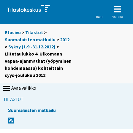
Valikko
Haku
Etusivu
>
Tilastot
>
Suomalaisten matkailu
>
2012
>
Syksy (1.9.-31.12.2012)
>
Liitetaulukko 4. Ulkomaan
vapaa-ajanmatkat (yöpyminen
kohdemaassa) kohteittain
syys-joulukuu 2012
Avaa valikko
TILASTOT
Suomalaisten matkailu