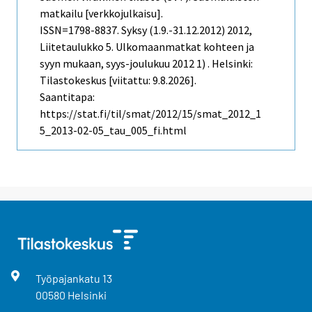
matkailu [verkkojulkaisu].
ISSN=1798-8837.
Syksy (1.9.-31.12.2012)
2012,
Liitetaulukko 5. Ulkomaanmatkat kohteen ja
syyn mukaan, syys-joulukuu 2012 1) . Helsinki:
Tilastokeskus [viitattu: 9.8.2026].
Saantitapa:
https://stat.fi/til/smat/2012/15/smat_2012_1
5_2013-02-05_tau_005_fi.html
Työpajankatu
13
00580
Helsinki