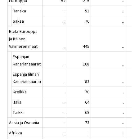
Eurooppa
52
215
..
Ranska
..
51
..
Saksa
..
70
..
Etelä-Eurooppa
ja Itäisen
Välimeren maat
..
445
..
Espanjan
Kanariansaaret
..
108
..
Espanja (ilman
Kanariansaaria)
..
83
..
Kreikka
.
70
.
Italia
..
64
.
Turkki
..
69
.
Aasia ja Oseania
..
73
..
Afrikka
..
..
..