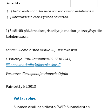
Amerikka
..
..
..
[ .. ] Tietoa ei ole saatu tai se on liian epävarmaa esitettäväksi.
[ . ] Tutkimuksessa ei ollut yhtään havaintoa.
1) Sisältää päivämatkat, risteilyt ja matkat joissa yövyttiin
kohdemaassa
Lähde: Suomalaisten matkailu, Tilastokeskus
Lisätietoja: Taru Tamminen 09 1734 2243,
liikenne.matkailu@tilastokeskus.fi
Vastaava tilastojohtaja: Hannele Orjala
Päivitetty 5.2.2013
Viittausohje
:
Suomen virallinen tilasto (SVT): Suomalaisten