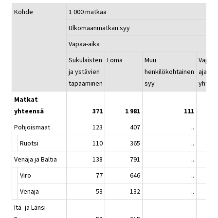
Kohde
1 000 matkaa
Ulkomaanmatkan syy
Vapaa-aika
Sukulaisten
Loma
Muu
Vapaa-
ja ystävien
henkilökohtainen
ajanma
tapaaminen
syy
yhtee
Matkat
yhteensä
371
1 981
111
Pohjoismaat
123
407
..
Ruotsi
110
365
..
Venäjä ja Baltia
138
791
..
Viro
77
646
..
Venäjä
53
132
..
Itä- ja Länsi-