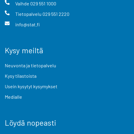
Vaihde
029 551 1000
Tietopalvelu
029 551 2220
info@stat.fi
Kysy meiltä
Neuvonta ja tietopalvelu
Kysy tilastoista
Usein kysytyt kysymykset
Medialle
Löydä nopeasti