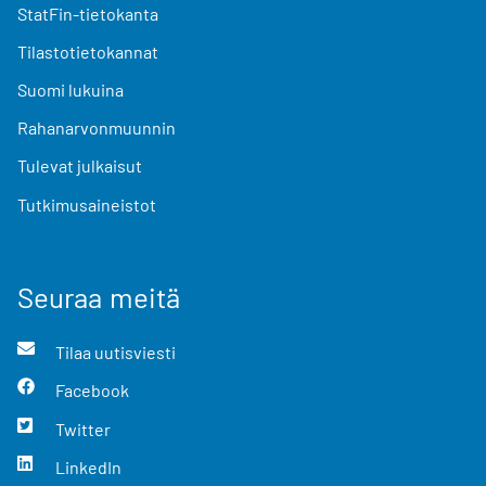
StatFin-tietokanta
Tilastotietokannat
Suomi lukuina
Rahanarvonmuunnin
Tulevat julkaisut
Tutkimusaineistot
Seuraa meitä
Tilaa uutisviesti
Facebook
Twitter
LinkedIn