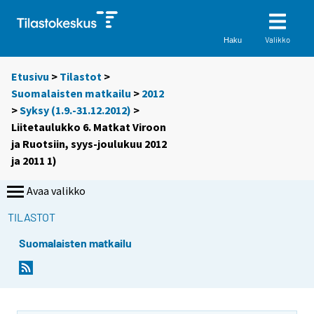
Valikko
Haku
Etusivu
>
Tilastot
>
Suomalaisten matkailu
>
2012
>
Syksy (1.9.-31.12.2012)
>
Liitetaulukko 6. Matkat Viroon
ja Ruotsiin, syys-joulukuu 2012
ja 2011 1)
Avaa valikko
TILASTOT
Suomalaisten matkailu