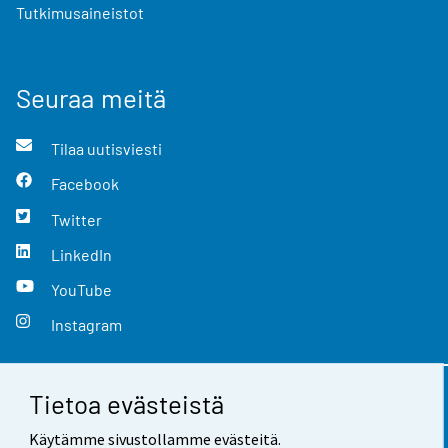
Tutkimusaineistot
Seuraa meitä
Tilaa uutisviesti
Facebook
Twitter
LinkedIn
YouTube
Instagram
Tietoa evästeistä
Yhteystiedot
Käytämme sivustollamme evästeitä.