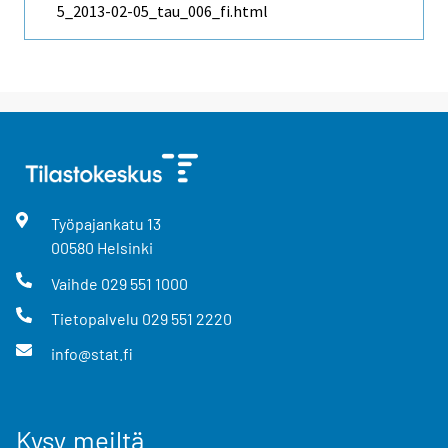
5_2013-02-05_tau_006_fi.html
Työpajankatu
13
00580
Helsinki
Vaihde
029 551 1000
Tietopalvelu
029 551 2220
info@stat.fi
Kysy meiltä