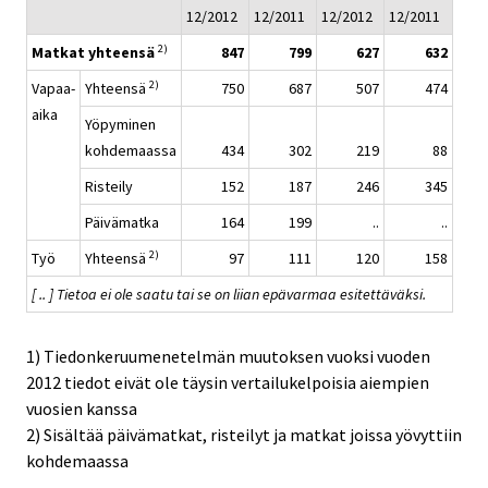
12/2012
12/2011
12/2012
12/2011
2)
Matkat yhteensä
847
799
627
632
2)
Vapaa-
Yhteensä
750
687
507
474
aika
Yöpyminen
kohdemaassa
434
302
219
88
Risteily
152
187
246
345
Päivämatka
164
199
..
..
2)
Työ
Yhteensä
97
111
120
158
[ .. ] Tietoa ei ole saatu tai se on liian epävarmaa esitettäväksi.
1) Tiedonkeruumenetelmän muutoksen vuoksi vuoden
2012 tiedot eivät ole täysin vertailukelpoisia aiempien
vuosien kanssa
2) Sisältää päivämatkat, risteilyt ja matkat joissa yövyttiin
kohdemaassa