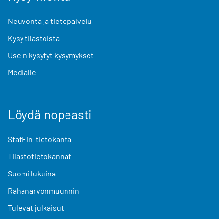
Neuvonta ja tietopalvelu
Kysy tilastoista
Usein kysytyt kysymykset
Medialle
Löydä nopeasti
StatFin-tietokanta
Tilastotietokannat
Suomi lukuina
Rahanarvonmuunnin
Tulevat julkaisut