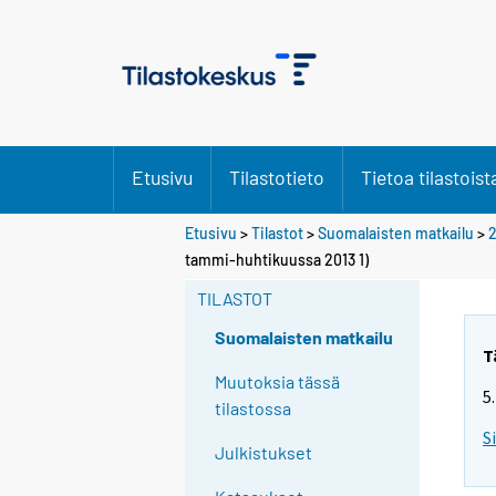
Etusivu
Tilastotieto
Tietoa tilastoist
Etusivu
>
Tilastot
>
Suomalaisten matkailu
>
2
tammi-huhtikuussa 2013 1)
TILASTOT
Suomalaisten matkailu
T
Muutoksia tässä
5
tilastossa
S
Julkistukset