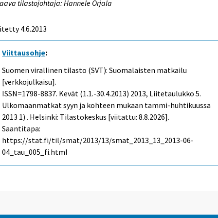
aava tilastojohtaja: Hannele Orjala
itetty 4.6.2013
Viittausohje
:
Suomen virallinen tilasto (SVT): Suomalaisten matkailu
[verkkojulkaisu].
ISSN=1798-8837.
Kevät (1.1.-30.4.2013)
2013, Liitetaulukko 5.
Ulkomaanmatkat syyn ja kohteen mukaan tammi-huhtikuussa
2013 1) . Helsinki: Tilastokeskus [viitattu: 8.8.2026].
Saantitapa:
https://stat.fi/til/smat/2013/13/smat_2013_13_2013-06-
04_tau_005_fi.html