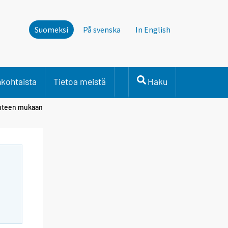
Suomeksi
På svenska
In English
nkohtaista
Tietoa meistä
Haku
ohteen mukaan