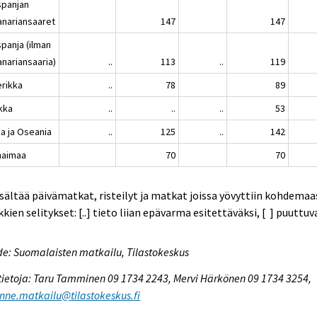
spanjan
anariansaaret
147
147
spanja (ilman
anariansaaria)
..
113
..
119
rikka
..
78
89
ikka
..
..
..
53
ia ja Oseania
..
125
..
142
haimaa
70
70
isältää päivämatkat, risteilyt ja matkat joissa yövyttiin kohdemaa
kien selitykset: [..] tieto liian epävarma esitettäväksi, [ ] puuttuv
e: Suomalaisten matkailu, Tilastokeskus
tietoja: Taru Tamminen 09 1734 2243, Mervi Härkönen 09 1734 3254,
enne.matkailu@tilastokeskus.fi