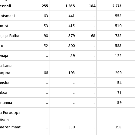
eensä
255
1 835
184
2 273
joismaat
63
441
..
553
uotsi
53
415
..
510
jä ja Baltia
90
579
68
738
ro
52
500
..
585
enäjä
..
59
..
122
 ja Länsi-
ooppa
66
198
..
299
anska
..
..
..
54
aksa
..
..
..
71
itannia
..
..
..
59
lä-Eurooppa
täisen
imeren maat
..
380
..
398