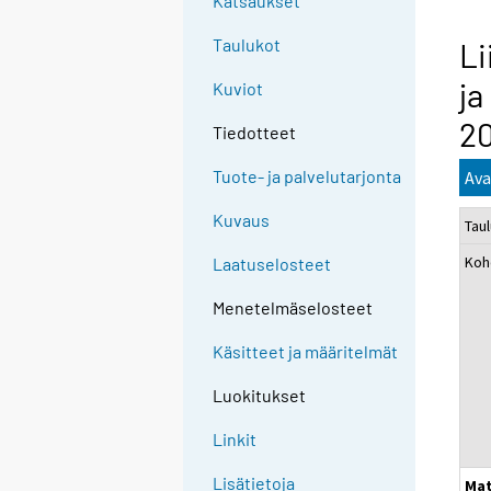
Katsaukset
Taulukot
Li
ja
Kuviot
2
Tiedotteet
Tuote- ja palvelutarjonta
Ava
Kuvaus
Taul
Koh
Laatuselosteet
Menetelmäselosteet
Käsitteet ja määritelmät
Luokitukset
Linkit
Lisätietoja
Mat