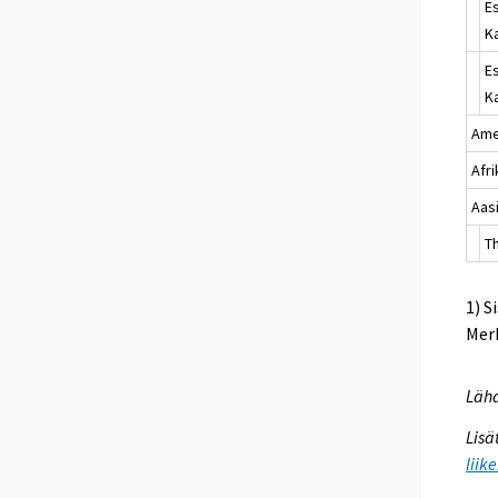
E
K
E
K
Ame
Afr
Aas
T
1) S
Merk
Lähd
Lisä
liik