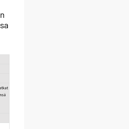
yn
sa
tkat
nsä