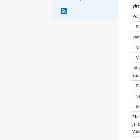
yht
Poh
R
Venä
Vi
V
Itä-
Eur
R
S
Br
Ete
ja I
Väl