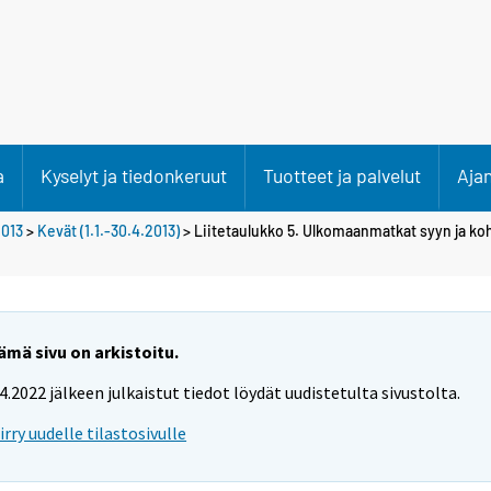
a
Kyselyt ja tiedonkeruut
Tuotteet ja palvelut
Aja
013
>
Kevät (1.1.-30.4.2013)
> Liitetaulukko 5. Ulkomaanmatkat syyn ja k
ämä sivu on arkistoitu.
.4.2022 jälkeen julkaistut tiedot löydät uudistetulta sivustolta.
iirry uudelle tilastosivulle