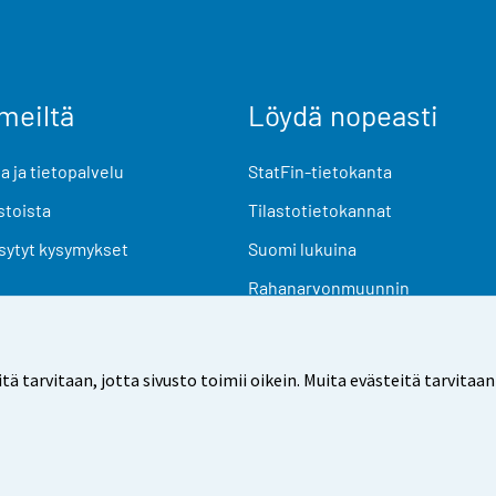
meiltä
Löydä nopeasti
 ja tietopalvelu
StatFin-tietokanta
stoista
Tilastotietokannat
sytyt kysymykset
Suomi lukuina
Rahanarvonmuunnin
Tulevat julkaisut
Tutkimusaineistot
arvitaan, jotta sivusto toimii oikein. Muita evästeitä tarvitaan
Käyttöehdot
Tietosuoja
Saavutettavuus
Tietoa sivu