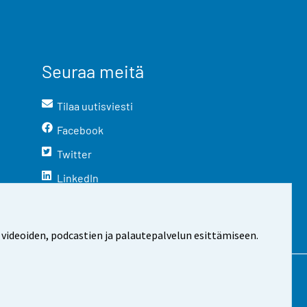
Seuraa meitä
Tilaa uutisviesti
Facebook
Twitter
LinkedIn
YouTube
Instagram
 videoiden, podcastien ja palautepalvelun esittämiseen.
stosta
Evästeasetukset