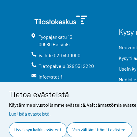
Kysy 
Työpajankatu
13
00580
Helsinki
Neuvonta
Vaihde
029 551 1000
Kysy tila
Tietopalvelu
029 551 2220
Usein ky
info@stat.fi
Medialle
Tietoa evästeistä
Käytämme sivustollamme evästeitä. Välttämättömiä evästeitä t
Lue lisää evästeistä.
Yhteystiedot
Palaute
Hyväksyn kaikki evästeet
Vain välttämättömät evästeet