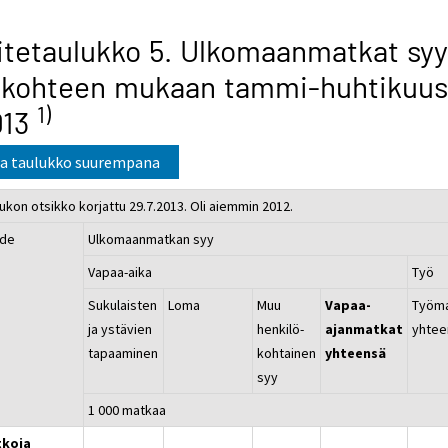
itetaulukko 5. Ulkomaanmatkat sy
 kohteen mukaan tammi-huhtikuus
1)
013
a taulukko suurempana
ukon otsikko korjattu 29.7.2013. Oli aiemmin 2012.
de
Ulkomaanmatkan syy
Vapaa-aika
Työ
Sukulaisten
Loma
Muu
Vapaa-
Työma
ja ystävien
henkilö-
ajanmatkat
yhtee
tapaaminen
kohtainen
yhteensä
syy
1 000 matkaa
koja