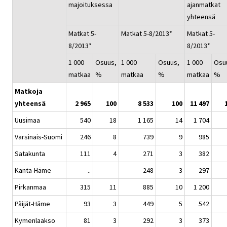
majoituksessa
ajanmatkat
yhteensä
Matkat 5-
Matkat 5-8/2013*
Matkat 5-
8/2013*
8/2013*
1 000
Osuus,
1 000
Osuus,
1 000
Osu
matkaa
%
matkaa
%
matkaa
%
Matkoja
yhteensä
2 965
100
8 533
100
11 497
Uusimaa
540
18
1 165
14
1 704
Varsinais-Suomi
246
8
739
9
985
Satakunta
111
4
271
3
382
Kanta-Häme
..
248
3
297
Pirkanmaa
315
11
885
10
1 200
Päijät-Häme
93
3
449
5
542
Kymenlaakso
81
3
292
3
373