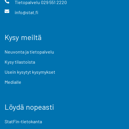
Tietopalvelu
029 551 2220
info@stat.fi
Kysy meiltä
Neuvonta ja tietopalvelu
Kysy tilastoista
Usein kysytyt kysymykset
Medialle
Löydä nopeasti
StatFin-tietokanta