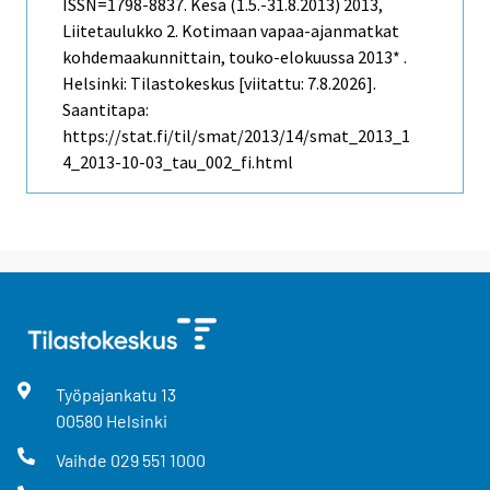
ISSN=1798-8837.
Kesä (1.5.-31.8.2013)
2013,
Liitetaulukko 2. Kotimaan vapaa-ajanmatkat
kohdemaakunnittain, touko-elokuussa 2013* .
Helsinki: Tilastokeskus [viitattu: 7.8.2026].
Saantitapa:
https://stat.fi/til/smat/2013/14/smat_2013_1
4_2013-10-03_tau_002_fi.html
Työpajankatu
13
00580
Helsinki
Vaihde
029 551 1000