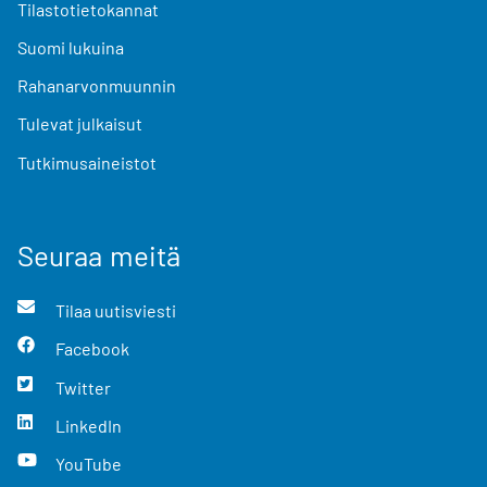
Tilastotietokannat
Suomi lukuina
Rahanarvonmuunnin
Tulevat julkaisut
Tutkimusaineistot
Seuraa meitä
Tilaa uutisviesti
Facebook
Twitter
LinkedIn
YouTube