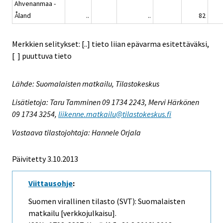
Ahvenanmaa -
Åland
..
..
82
Merkkien selitykset: [..] tieto liian epävarma esitettäväksi,
[ ] puuttuva tieto
Lähde: Suomalaisten matkailu, Tilastokeskus
Lisätietoja: Taru Tamminen 09 1734 2243, Mervi Härkönen
09 1734 3254,
liikenne.matkailu@tilastokeskus.fi
Vastaava tilastojohtaja: Hannele Orjala
Päivitetty 3.10.2013
Viittausohje
:
Suomen virallinen tilasto (SVT): Suomalaisten
matkailu [verkkojulkaisu].