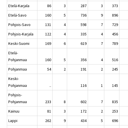
Etelä-Karjala
86
3
287
3
373
Etelä-Savo
160
5
736
9
896
Pohjois-Savo
131
4
598
7
729
Pohjois-Karjala
122
4
335
4
456
Keski-Suomi
169
6
619
7
789
Etelä-
Pohjanmaa
160
5
356
4
516
Pohjanmaa
54
2
191
2
245
Keski-
Pohjanmaa
..
116
1
145
Pohjois-
Pohjanmaa
233
8
602
7
835
Kainuu
81
3
172
2
253
Lappi
262
9
434
5
696