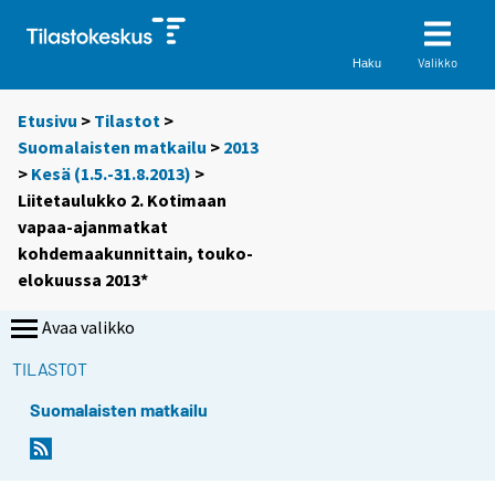
Valikko
Haku
Etusivu
>
Tilastot
>
Suomalaisten matkailu
>
2013
>
Kesä (1.5.-31.8.2013)
>
Liitetaulukko 2. Kotimaan
vapaa-ajanmatkat
kohdemaakunnittain, touko-
elokuussa 2013*
Avaa valikko
TILASTOT
Suomalaisten matkailu