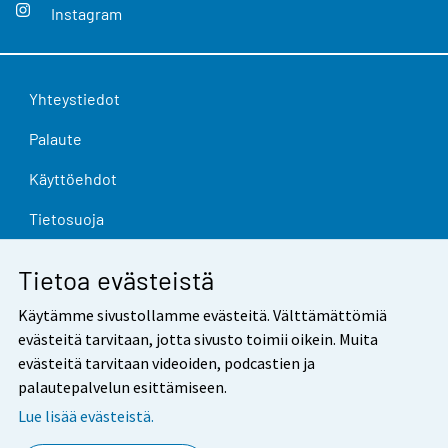
Instagram
Yhteystiedot
Palaute
Käyttöehdot
Tietosuoja
Saavutettavuus
Tietoa evästeistä
Tietoa sivustosta
Käytämme sivustollamme evästeitä. Välttämättömiä
Evästeasetukset
evästeitä tarvitaan, jotta sivusto toimii oikein. Muita
evästeitä tarvitaan videoiden, podcastien ja
palautepalvelun esittämiseen.
Lue lisää evästeistä.