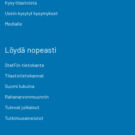
Kysy tilastoista
Usein kysytyt kysymykset
Medialle
Löydä nopeasti
StatFin-tietokanta
Tilastotietokannat
Suomi lukuina
Rahanarvonmuunnin
Tulevat julkaisut
Tutkimusaineistot