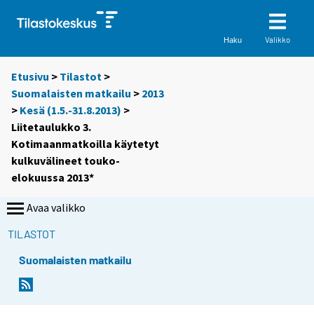
Valikko
Haku
Etusivu
>
Tilastot
>
Suomalaisten matkailu
>
2013
>
Kesä (1.5.-31.8.2013)
>
Liitetaulukko 3.
Kotimaanmatkoilla käytetyt
kulkuvälineet touko-
elokuussa 2013*
Avaa valikko
TILASTOT
Suomalaisten matkailu