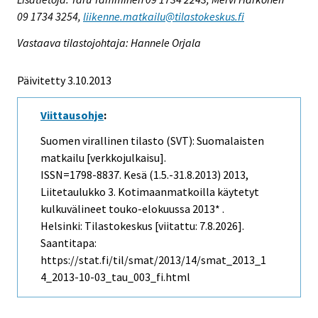
09 1734 3254,
liikenne.matkailu@tilastokeskus.fi
Vastaava tilastojohtaja: Hannele Orjala
Päivitetty 3.10.2013
Viittausohje
:
Suomen virallinen tilasto (SVT): Suomalaisten
matkailu [verkkojulkaisu].
ISSN=1798-8837.
Kesä (1.5.-31.8.2013)
2013,
Liitetaulukko 3. Kotimaanmatkoilla käytetyt
kulkuvälineet touko-elokuussa 2013* .
Helsinki: Tilastokeskus [viitattu: 7.8.2026].
Saantitapa:
https://stat.fi/til/smat/2013/14/smat_2013_1
4_2013-10-03_tau_003_fi.html