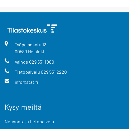
Työpajankatu
13
00580
Helsinki
Vaihde
029 551 1000
Tietopalvelu
029 551 2220
info@stat.fi
Kysy meiltä
Neuvonta ja tietopalvelu