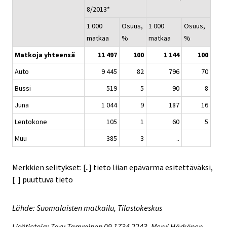
8/2013*
1 000
Osuus,
1 000
Osuus,
matkaa
%
matkaa
%
Matkoja yhteensä
11 497
100
1 144
100
Auto
9 445
82
796
70
Bussi
519
5
90
8
Juna
1 044
9
187
16
Lentokone
105
1
60
5
Muu
385
3
..
Merkkien selitykset: [..] tieto liian epävarma esitettäväksi,
[ ] puuttuva tieto
Lähde: Suomalaisten matkailu, Tilastokeskus
Lisätietoja: Taru Tamminen 09 1734 2243, Mervi Härkönen