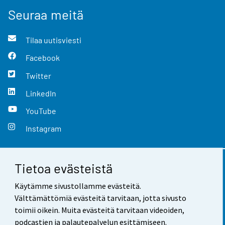
Seuraa meitä
Tilaa uutisviesti
Facebook
Twitter
LinkedIn
YouTube
Instagram
Tietoa evästeistä
Yhteystiedot
Käytämme sivustollamme evästeitä.
Palaute
Välttämättömiä evästeitä tarvitaan, jotta sivusto
toimii oikein. Muita evästeitä tarvitaan videoiden,
Käyttöehdot
podcastien ja palautepalvelun esittämiseen.