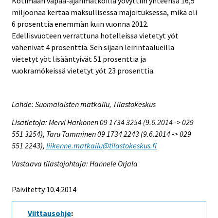
Kotimaan vapaa-ajanmatkoilla yövyttiin yhteensä 16,5
miljoonaa kertaa maksullisessa majoituksessa, mikä oli
6 prosenttia enemmän kuin vuonna 2012.
Edellisvuoteen verrattuna hotelleissa vietetyt yöt
vähenivät 4 prosenttia. Sen sijaan leirintäalueilla
vietetyt yöt lisääntyivät 51 prosenttia ja
vuokramökeissä vietetyt yöt 23 prosenttia.
Lähde: Suomalaisten matkailu, Tilastokeskus
Lisätietoja: Mervi Härkönen 09 1734 3254 (9.6.2014 -> 029
551 3254), Taru Tamminen 09 1734 2243 (9.6.2014 -> 029
551 2243),
liikenne.matkailu@tilastokeskus.fi
Vastaava tilastojohtaja: Hannele Orjala
Päivitetty 10.4.2014
Viittausohje
: