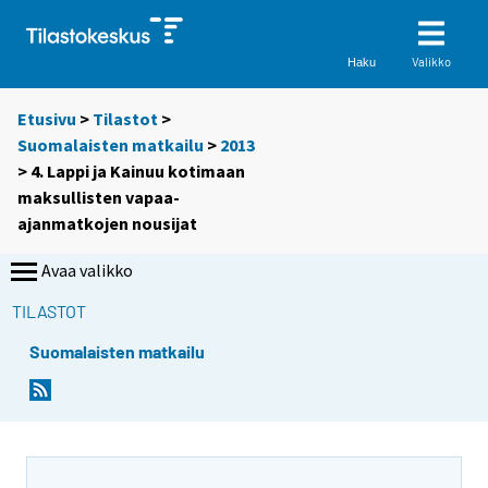
Valikko
Haku
Etusivu
>
Tilastot
>
Suomalaisten matkailu
>
2013
> 4. Lappi ja Kainuu kotimaan
maksullisten vapaa-
ajanmatkojen nousijat
Avaa valikko
TILASTOT
Suomalaisten matkailu