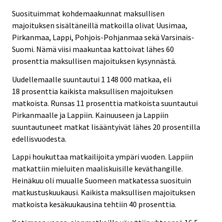
Suosituimmat kohdemaakunnat maksullisen
majoituksen sisältäneillä matkoilla olivat Uusimaa,
Pirkanmaa, Lappi, Pohjois-Pohjanmaa sekä Varsinais-
Suomi. Nämä viisi maakuntaa kattoivat lähes 60
prosenttia maksullisen majoituksen kysynnästä.
Uudellemaalle suuntautui 1 148 000 matkaa, eli
18 prosenttia kaikista maksullisen majoituksen
matkoista. Runsas 11 prosenttia matkoista suuntautui
Pirkanmaalle ja Lappiin. Kainuuseen ja Lappiin
suuntautuneet matkat lisääntyivät lähes 20 prosentilla
edellisvuodesta.
Lappi houkuttaa matkailijoita ympäri vuoden. Lappiin
matkattiin mieluiten maaliskuisille keväthangille.
Heinäkuu oli muualle Suomeen matkatessa suosituin
matkustuskuukausi. Kaikista maksullisen majoituksen
matkoista kesäkuukausina tehtiin 40 prosenttia.