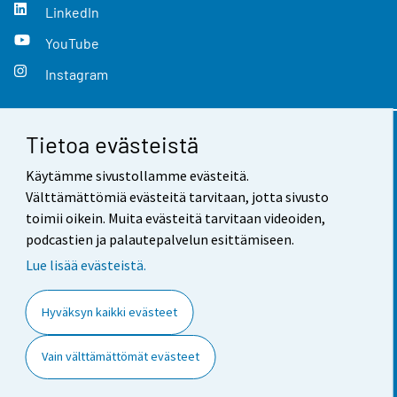
LinkedIn
YouTube
Instagram
Tietoa evästeistä
Yhteystiedot
Käytämme sivustollamme evästeitä.
Palaute
Välttämättömiä evästeitä tarvitaan, jotta sivusto
toimii oikein. Muita evästeitä tarvitaan videoiden,
Käyttöehdot
podcastien ja palautepalvelun esittämiseen.
Tietosuoja
Lue lisää evästeistä.
Saavutettavuus
Hyväksyn kaikki evästeet
Tietoa sivustosta
Vain välttämättömät evästeet
Evästeasetukset