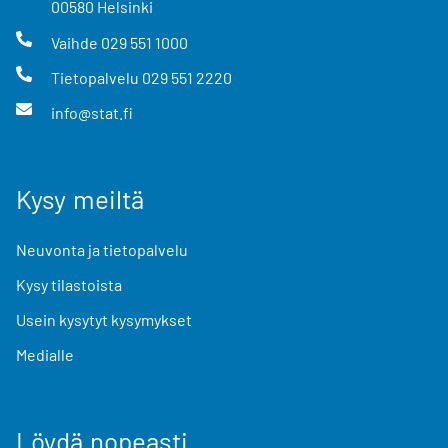
00580
Helsinki
Vaihde
029 551 1000
Tietopalvelu
029 551 2220
info@stat.fi
Kysy meiltä
Neuvonta ja tietopalvelu
Kysy tilastoista
Usein kysytyt kysymykset
Medialle
Löydä nopeasti