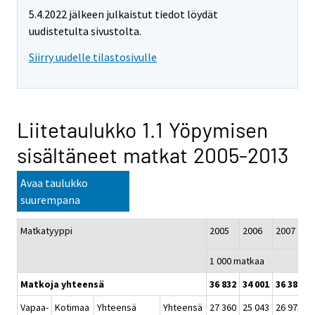
5.4.2022 jälkeen julkaistut tiedot löydät
uudistetulta sivustolta.
Siirry uudelle tilastosivulle
Liitetaulukko 1.1 Yöpymisen
sisältäneet matkat 2005-2013
Avaa taulukko
suurempana
Matkatyyppi
2005
2006
2007
2
1 000 matkaa
Matkoja yhteensä
36 832
34 001
36 381
3
Vapaa-
Kotimaa
Yhteensä
Yhteensä
27 360
25 043
26 973
2