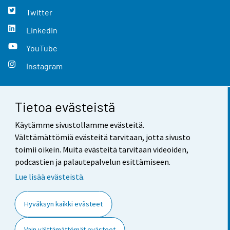
Twitter
LinkedIn
YouTube
Instagram
Tietoa evästeistä
Yhteystiedot
Käytämme sivustollamme evästeitä.
Palaute
Välttämättömiä evästeitä tarvitaan, jotta sivusto
toimii oikein. Muita evästeitä tarvitaan videoiden,
Käyttöehdot
podcastien ja palautepalvelun esittämiseen.
Tietosuoja
Lue lisää evästeistä.
Saavutettavuus
Hyväksyn kaikki evästeet
Tietoa sivustosta
Vain välttämättömät evästeet