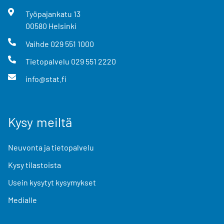
Työpajankatu
13
00580
Helsinki
Vaihde
029 551 1000
Tietopalvelu
029 551 2220
info@stat.fi
Kysy meiltä
Neuvonta ja tietopalvelu
Kysy tilastoista
Usein kysytyt kysymykset
Medialle