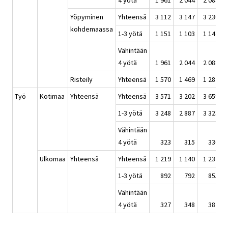
4 yötä
1 961
2 044
2 088
Yöpyminen
Yhteensä
3 112
3 147
3 230
kohdemaassa
1-3 yötä
1 151
1 103
1 142
Vähintään
4 yötä
1 961
2 044
2 088
Risteily
Yhteensä
1 570
1 469
1 282
Työ
Kotimaa
Yhteensä
Yhteensä
3 571
3 202
3 659
1-3 yötä
3 248
2 887
3 323
Vähintään
4 yötä
323
315
336
Ulkomaa
Yhteensä
Yhteensä
1 219
1 140
1 237
1-3 yötä
892
792
855
Vähintään
4 yötä
327
348
382