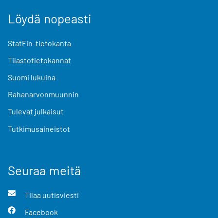
Löydä nopeasti
StatFin-tietokanta
Tilastotietokannat
Suomi lukuina
Rahanarvonmuunnin
Tulevat julkaisut
Tutkimusaineistot
Seuraa meitä
Tilaa uutisviesti
Facebook