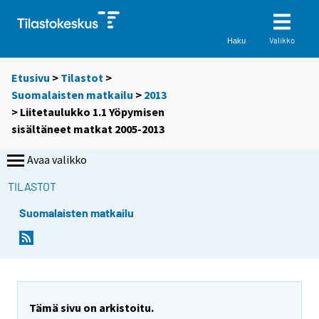
Valikko
Haku
Etusivu
>
Tilastot
>
Suomalaisten matkailu
>
2013
> Liitetaulukko 1.1 Yöpymisen
sisältäneet matkat 2005-2013
Avaa valikko
TILASTOT
Suomalaisten matkailu
Tämä sivu on arkistoitu.