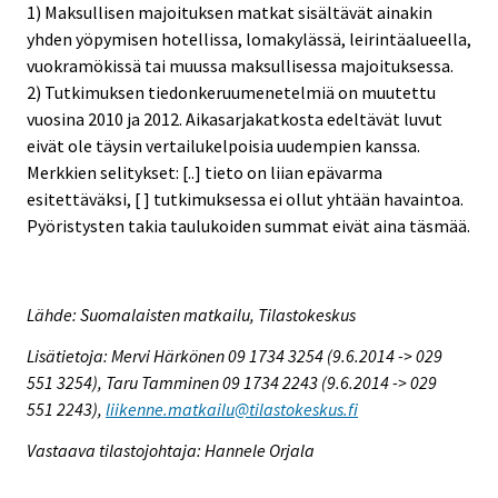
1) Maksullisen majoituksen matkat sisältävät ainakin
yhden yöpymisen hotellissa, lomakylässä, leirintäalueella,
vuokramökissä tai muussa maksullisessa majoituksessa.
2) Tutkimuksen tiedonkeruumenetelmiä on muutettu
vuosina 2010 ja 2012. Aikasarjakatkosta edeltävät luvut
eivät ole täysin vertailukelpoisia uudempien kanssa.
Merkkien selitykset: [..] tieto on liian epävarma
esitettäväksi, [ ] tutkimuksessa ei ollut yhtään havaintoa.
Pyöristysten takia taulukoiden summat eivät aina täsmää.
Lähde: Suomalaisten matkailu, Tilastokeskus
Lisätietoja: Mervi Härkönen 09 1734 3254 (9.6.2014 -> 029
551 3254), Taru Tamminen 09 1734 2243 (9.6.2014 -> 029
551 2243),
liikenne.matkailu@tilastokeskus.fi
Vastaava tilastojohtaja: Hannele Orjala