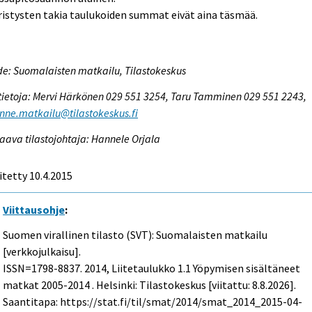
istysten takia taulukoiden summat eivät aina täsmää.
e: Suomalaisten matkailu, Tilastokeskus
tietoja: Mervi Härkönen 029 551 3254, Taru Tamminen 029 551 2243,
enne.matkailu@tilastokeskus.fi
aava tilastojohtaja: Hannele Orjala
itetty 10.4.2015
Viittausohje
:
Suomen virallinen tilasto (SVT): Suomalaisten matkailu
[verkkojulkaisu].
ISSN=1798-8837. 2014, Liitetaulukko 1.1 Yöpymisen sisältäneet
matkat 2005-2014 . Helsinki: Tilastokeskus [viitattu: 8.8.2026].
Saantitapa: https://stat.fi/til/smat/2014/smat_2014_2015-04-