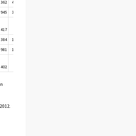
 362
4 144
3 952
3 637
 945
3 768
3 688
3 335
417
375
264
302
 384
1 951
1 577
1 809
981
1 349
1 094
1 333
402
602
482
475
en
2012.