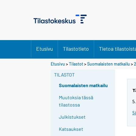
Etusivu
Tilastotieto
Tietoa tilastoist
Etusivu
>
Tilastot
>
Suomalaisten matkailu
>
TILASTOT
Suomalaisten matkailu
T
Muutoksia tässä
5
tilastossa
S
Julkistukset
Katsaukset