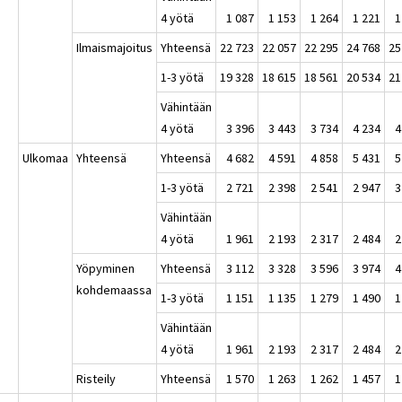
4 yötä
1 087
1 153
1 264
1 221
1
Ilmaismajoitus
Yhteensä
22 723
22 057
22 295
24 768
25
1-3 yötä
19 328
18 615
18 561
20 534
21
Vähintään
4 yötä
3 396
3 443
3 734
4 234
4
Ulkomaa
Yhteensä
Yhteensä
4 682
4 591
4 858
5 431
5
1-3 yötä
2 721
2 398
2 541
2 947
3
Vähintään
4 yötä
1 961
2 193
2 317
2 484
2
Yöpyminen
Yhteensä
3 112
3 328
3 596
3 974
4
kohdemaassa
1-3 yötä
1 151
1 135
1 279
1 490
1
Vähintään
4 yötä
1 961
2 193
2 317
2 484
2
Risteily
Yhteensä
1 570
1 263
1 262
1 457
1