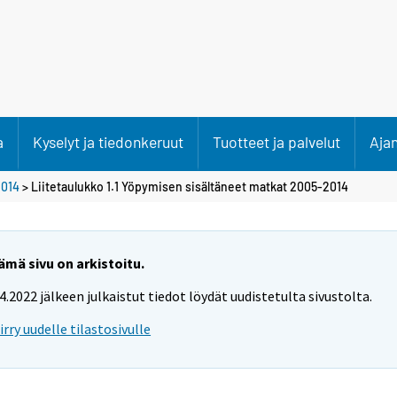
a
Kyselyt ja tiedonkeruut
Tuotteet ja palvelut
Aja
2014
> Liitetaulukko 1.1 Yöpymisen sisältäneet matkat 2005-2014
ämä sivu on arkistoitu.
.4.2022 jälkeen julkaistut tiedot löydät uudistetulta sivustolta.
iirry uudelle tilastosivulle