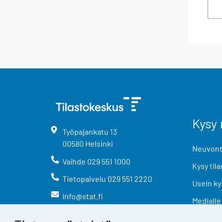
Kysy 
Työpajankatu
13
00580
Helsinki
Neuvonta
Vaihde
029 551 1000
Kysy tila
Tietopalvelu
029 551 2220
Usein ky
info@stat.fi
Medialle