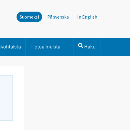
Suomeksi
På svenska
In English
nkohtaista
Tietoa meistä
Haku