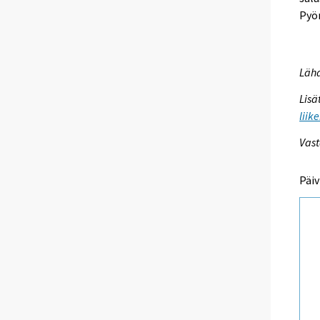
Pyör
Lähd
Lisä
liik
Vast
Päiv