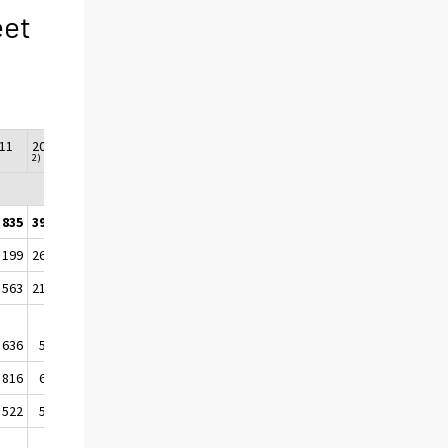
eet
11
2012
2013
2014
2)
 835
39 969
39 042
37 581
 199
26 771
26 528
25 213
 563
21 483
21 220
20 074
 636
5 288
5 308
5 139
 816
6 380
6 553
5 892
 522
5 064
5 179
4 689