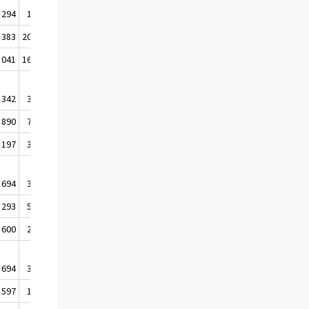
 294
1 316
1 374
1 204
 383
20 391
19 974
19 321
 041
16 419
16 040
15 385
 342
3 972
3 934
3 936
 890
7 104
6 986
7 033
 197
3 576
3 601
3 430
 694
3 528
3 385
3 602
 293
5 836
5 719
5 882
 600
2 308
2 335
2 280
 694
3 528
3 385
3 602
 597
1 268
1 266
1 150