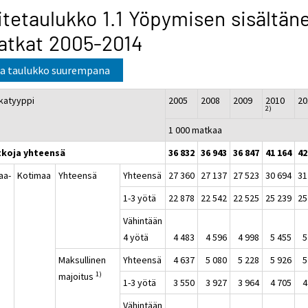
itetaulukko 1.1 Yöpymisen sisältän
atkat 2005-2014
a taulukko suurempana
katyyppi
2005
2008
2009
2010
20
2)
1 000 matkaa
koja yhteensä
36 832
36 943
36 847
41 164
42
aa-
Kotimaa
Yhteensä
Yhteensä
27 360
27 137
27 523
30 694
31
a
1-3 yötä
22 878
22 542
22 525
25 239
25
Vähintään
4 yötä
4 483
4 596
4 998
5 455
5
Maksullinen
Yhteensä
4 637
5 080
5 228
5 926
5
1)
majoitus
1-3 yötä
3 550
3 927
3 964
4 705
4
Vähintään