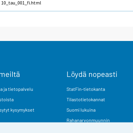
10_tau_001_fi.html
meiltä
Löydä nopeasti
 ja tietopalvelu
StatFin-tietokanta
stoista
Tilastotietokannat
sytyt kysymykset
Suomi lukuina
Rahanarvonmuunnin
Tulevat julkaisut