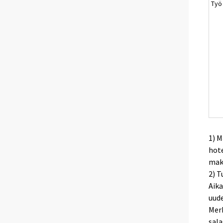
Työ
1) M
hote
maks
2) 
Aika
uud
Merk
sala