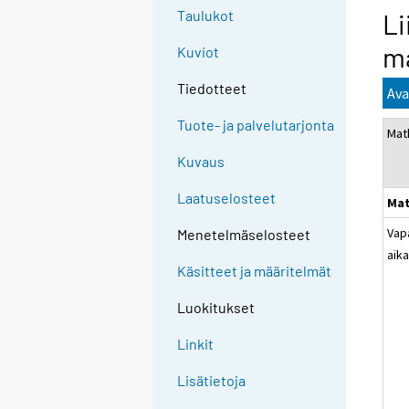
Taulukot
Li
m
Kuviot
Tiedotteet
Ava
Tuote- ja palvelutarjonta
Mat
Kuvaus
Laatuselosteet
Mat
Vap
Menetelmäselosteet
aik
Käsitteet ja määritelmät
Luokitukset
Linkit
Lisätietoja