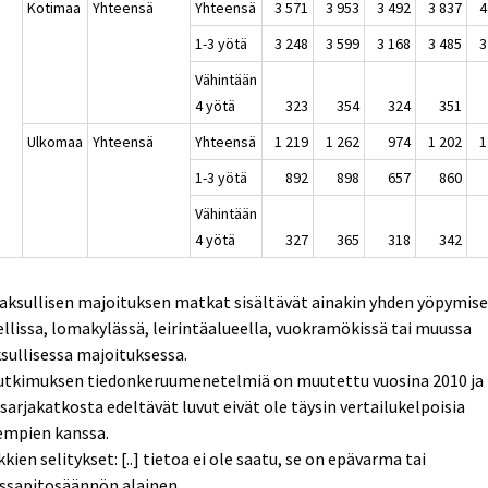
Kotimaa
Yhteensä
Yhteensä
3 571
3 953
3 492
3 837
4
1-3 yötä
3 248
3 599
3 168
3 485
3
Vähintään
4 yötä
323
354
324
351
Ulkomaa
Yhteensä
Yhteensä
1 219
1 262
974
1 202
1
1-3 yötä
892
898
657
860
Vähintään
4 yötä
327
365
318
342
aksullisen majoituksen matkat sisältävät ainakin yhden yöpymis
llissa, lomakylässä, leirintäalueella, vuokramökissä tai muussa
ullisessa majoituksessa.
Tutkimuksen tiedonkeruumenetelmiä on muutettu vuosina 2010 ja 
sarjakatkosta edeltävät luvut eivät ole täysin vertailukelpoisia
empien kanssa.
kien selitykset: [..] tietoa ei ole saatu, se on epävarma tai
ssapitosäännön alainen.