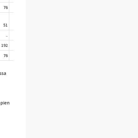
76
..
51
..
..
..
192
..
76
..
ssa
mpien