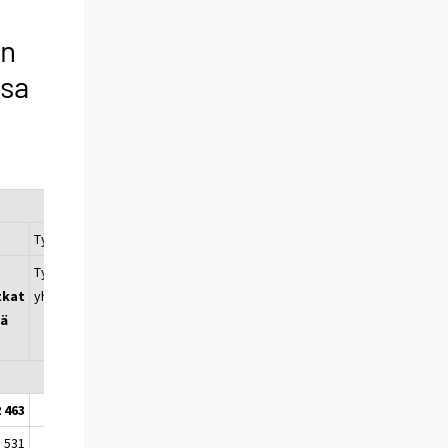
yn
sa
Työ
Työmatkat
tkat
yhteensä
sä
2 463
612
531
153