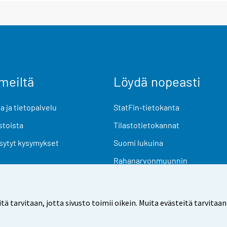
meiltä
Löydä nopeasti
 ja tietopalvelu
StatFin-tietokanta
stoista
Tilastotietokannat
sytyt kysymykset
Suomi lukuina
Rahanarvonmuunnin
Tulevat julkaisut
Tutkimusaineistot
arvitaan, jotta sivusto toimii oikein. Muita evästeitä tarvitaan