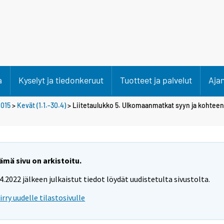
a
Kyselyt ja tiedonkeruut
Tuotteet ja palvelut
Aja
015
>
Kevät (1.1.-30.4)
> Liitetaulukko 5. Ulkomaanmatkat syyn ja kohte
ämä sivu on arkistoitu.
.4.2022 jälkeen julkaistut tiedot löydät uudistetulta sivustolta.
iirry uudelle tilastosivulle