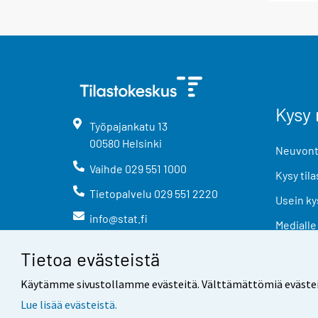
Kysy 
Työpajankatu
13
00580
Helsinki
Neuvonta
Vaihde
029 551 1000
Kysy tila
Tietopalvelu
029 551 2220
Usein ky
info@stat.fi
Medialle
Tietoa evästeistä
Käytämme sivustollamme evästeitä. Välttämättömiä evästeitä t
Lue lisää evästeistä.