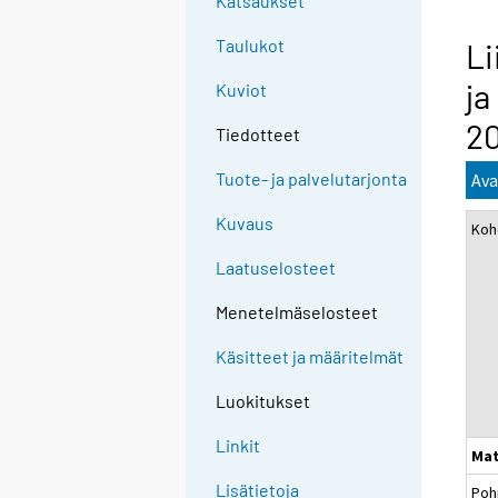
Katsaukset
Taulukot
Li
ja
Kuviot
2
Tiedotteet
Tuote- ja palvelutarjonta
Ava
Kuvaus
Koh
Laatuselosteet
Menetelmäselosteet
Käsitteet ja määritelmät
Luokitukset
Linkit
Mat
Lisätietoja
Poh