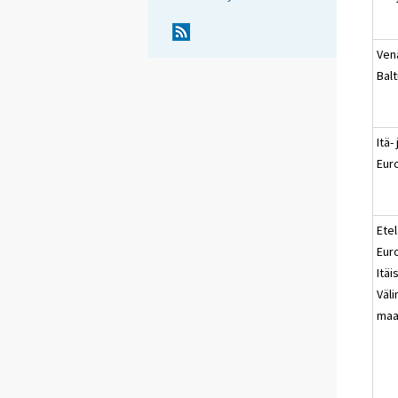
Venä
Balt
Itä-
Eur
Etel
Eur
Itäi
Väl
maa