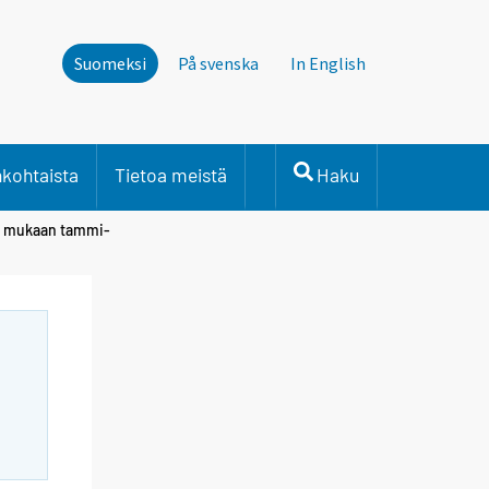
Suomeksi
På svenska
In English
nkohtaista
Tietoa meistä
Haku
en mukaan tammi-