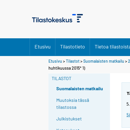
Etusivu
Tilastotieto
Tietoa tilastoist
Etusivu
>
Tilastot
>
Suomalaisten matkailu
>
2
huhtikuussa 2015* 1)
TILASTOT
Suomalaisten matkailu
T
Muutoksia tässä
5
tilastossa
S
Julkistukset