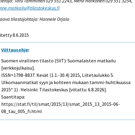
tietoja: Taru Tamminen 029 551 2243, Mervi Härkönen 029 551 3254,
enne.matkailu@tilastokeskus.fi
aava tilastojohtaja: Hannele Orjala
itetty 8.6.2015
Viittausohje
:
Suomen virallinen tilasto (SVT): Suomalaisten matkailu
[verkkojulkaisu].
ISSN=1798-8837.
Kevät (1.1.-30.4)
2015, Liitetaulukko 5.
Ulkomaanmatkat syyn ja kohteen mukaan tammi-huhtikuussa
2015* 1) . Helsinki: Tilastokeskus [viitattu: 6.8.2026].
Saantitapa:
https://stat.fi/til/smat/2015/13/smat_2015_13_2015-06-
08_tau_005_fi.html