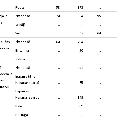
Ruotsi
58
373
..
jä ja
Yhteensä
74
664
95
ia
Venäjä
..
..
..
Viro
..
597
64
 ja Länsi-
Yhteensä
64
294
..
ooppa
Britannia
..
50
..
Saksa
..
..
..
ä-
Yhteensä
..
394
..
ooppa ja
Espanja (ilman
sen
Kanariansaaria)
..
75
..
imeren
Espanjan
t
Kanariansaaret
..
149
..
Italia
..
69
..
Portugali
..
..
..