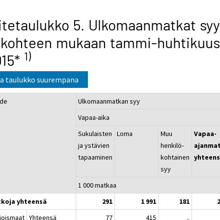
itetaulukko 5. Ulkomaanmatkat sy
 kohteen mukaan tammi-huhtikuus
1)
015*
a taulukko suurempana
de
Ulkomaanmatkan syy
Vapaa-aika
Sukulaisten
Loma
Muu
Vapaa-
ja ystävien
henkilö-
ajanma
tapaaminen
kohtainen
yhteen
syy
1 000 matkaa
koja yhteensä
291
1 991
181
joismaat
Yhteensä
77
415
..