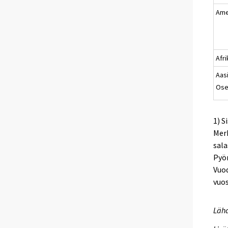
Ame
Afr
Aasi
Ose
1) S
Merk
sala
Pyör
Vuod
vuo
Lähd