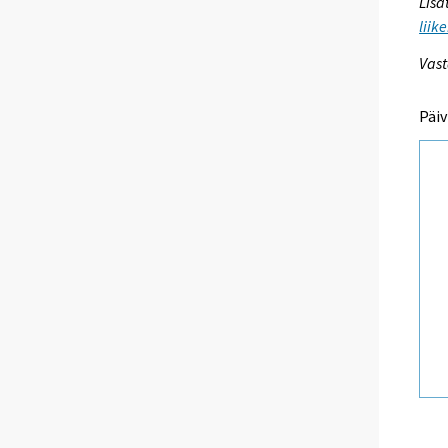
Lisä
liik
Vast
Päiv