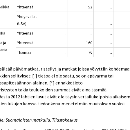
rikka
Yhteensä
..
52
..
Yhdysvallat
(USA)
..
..
..
ikka
Yhteensä
..
..
..
a ja
Yhteensä
..
160
..
ania
Thaimaa
..
76
..
isältää päivämatkat, risteilyt ja matkat joissa yövyttiin kohdemaa
kien selitykset: [..] tietoa ei ole saatu, se on epävarma tai
ssapitosäännön alainen, [*] ennakkotieto.
istysten takia taulukoiden summat eivät aina täsmää.
esta 2012 lähtien luvut eivät ole täysin vertailukelpoisia aikaise
sien lukujen kanssa tiedonkeruumenetelmän muutoksen vuoksi.
e: Suomalaisten matkailu, Tilastokeskus