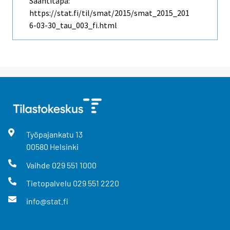
Saantitapa:
https://stat.fi/til/smat/2015/smat_2015_201
6-03-30_tau_003_fi.html
Työpajankatu
13
00580
Helsinki
Vaihde
029 551 1000
Tietopalvelu
029 551 2220
info@stat.fi