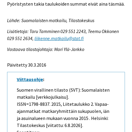
Pyöristysten takia taulukoiden summat eivät aina täsmää.
Lähde: Suomalaisten matkailu, Tilastokeskus
Lisätietoja: Taru Tamminen 029 551 2243, Teemu Okkonen
029 551 2634,
liikenne.matkailu@stat.fi
Vastaava tilastojohtaja: Mari Ylä-Jarkko
Päivitetty 30.3.2016
Viittausohje
:
Suomen virallinen tilasto (SVT): Suomalaisten
matkailu [verkkojulkaisu].
ISSN=1798-8837. 2015, Liitetaulukko 2. Vapaa-
ajanmatkat matkaryhmittäin sukupuolen, iän
ja asuinalueen mukaan vuonna 2015 . Helsinki:
Tilastokeskus [viitattu: 6.8.2026].