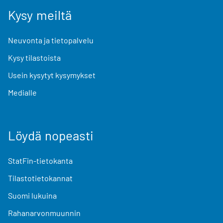
Kysy meiltä
Neuvonta ja tietopalvelu
Kysy tilastoista
Usein kysytyt kysymykset
Medialle
Löydä nopeasti
StatFin-tietokanta
Tilastotietokannat
Suomi lukuina
Rahanarvonmuunnin