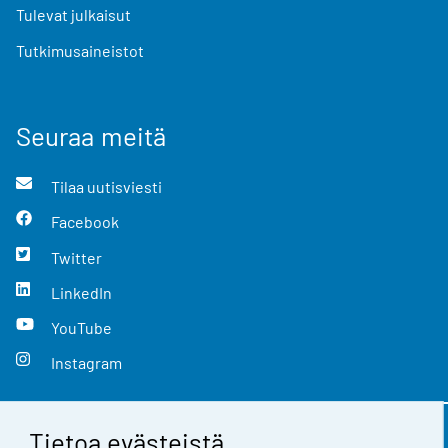
Tulevat julkaisut
Tutkimusaineistot
Seuraa meitä
Tilaa uutisviesti
Facebook
Twitter
LinkedIn
YouTube
Instagram
Tietoa evästeistä
Yhteystiedot