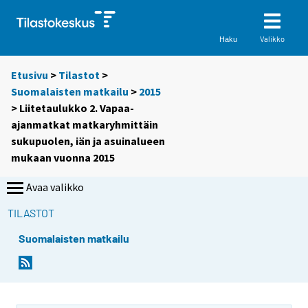
Valikko
Haku
Etusivu
>
Tilastot
>
Suomalaisten matkailu
>
2015
> Liitetaulukko 2. Vapaa-
ajanmatkat matkaryhmittäin
sukupuolen, iän ja asuinalueen
mukaan vuonna 2015
Avaa valikko
TILASTOT
Suomalaisten matkailu