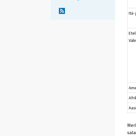
Itä-
Etel
Väl
Ame
Afr
Aas
Merk
sala