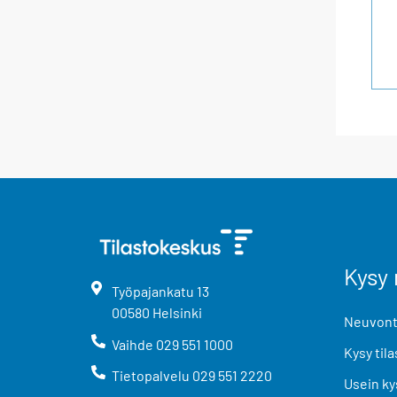
Kysy 
Työpajankatu
13
00580
Helsinki
Neuvonta
Vaihde
029 551 1000
Kysy tila
Tietopalvelu
029 551 2220
Usein ky