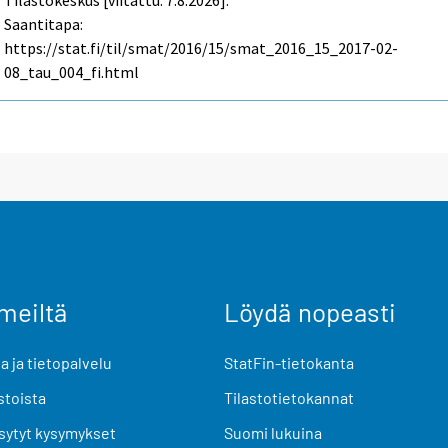
Tilastokeskus [viitattu: 7.8.2026].
Saantitapa:
https://stat.fi/til/smat/2016/15/smat_2016_15_2017-02-
08_tau_004_fi.html
meiltä
Löydä nopeasti
 ja tietopalvelu
StatFin-tietokanta
stoista
Tilastotietokannat
sytyt kysymykset
Suomi lukuina