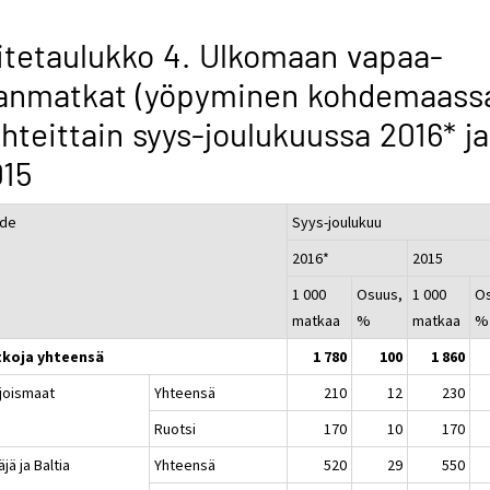
itetaulukko 4. Ulkomaan vapaa-
janmatkat (yöpyminen kohdemaass
hteittain syys-joulukuussa 2016* ja
015
de
Syys-joulukuu
2016*
2015
1 000
Osuus,
1 000
O
matkaa
%
matkaa
%
koja yhteensä
1 780
100
1 860
joismaat
Yhteensä
210
12
230
Ruotsi
170
10
170
jä ja Baltia
Yhteensä
520
29
550