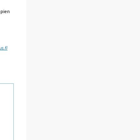
mpien
s.fi