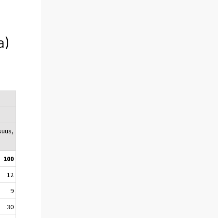
a)
suus,
100
12
9
30