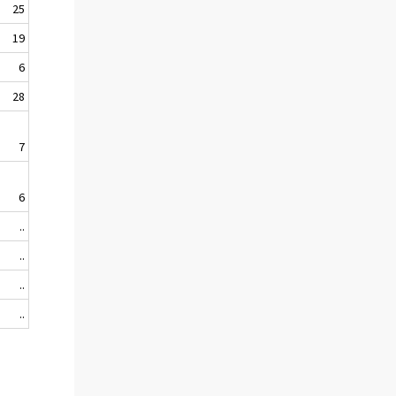
25
19
6
28
7
6
..
..
..
..