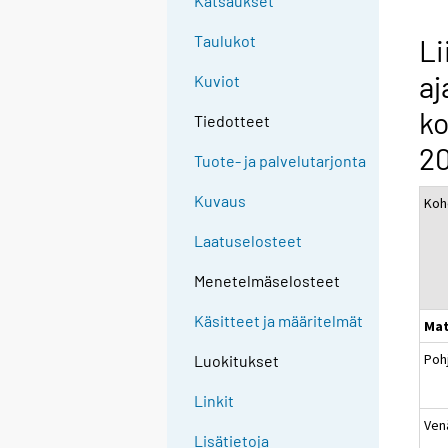
Katsaukset
Taulukot
Li
a
Kuviot
ko
Tiedotteet
2
Tuote- ja palvelutarjonta
Kuvaus
Koh
Laatuselosteet
Menetelmäselosteet
Käsitteet ja määritelmät
Mat
Poh
Luokitukset
Linkit
Venä
Lisätietoja