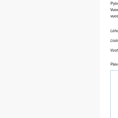
Pyör
Vuod
vuo
Lähd
Lisä
Vast
Päiv