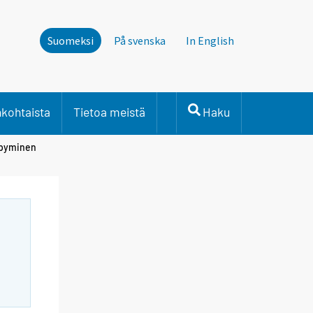
Suomeksi
På svenska
In English
nkohtaista
Tietoa meistä
Haku
öpyminen