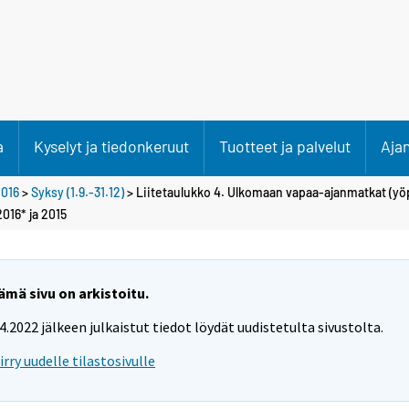
a
Kyselyt ja tiedonkeruut
Tuotteet ja palvelut
Aja
016
>
Syksy (1.9.-31.12)
> Liitetaulukko 4. Ulkomaan vapaa-ajanmatkat (y
016* ja 2015
ämä sivu on arkistoitu.
.4.2022 jälkeen julkaistut tiedot löydät uudistetulta sivustolta.
iirry uudelle tilastosivulle