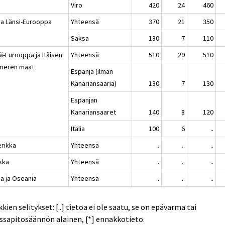
Viro
420
24
460
 ja Länsi-Eurooppa
Yhteensä
370
21
350
Saksa
130
7
110
ä-Eurooppa ja Itäisen
Yhteensä
510
29
510
imeren maat
Espanja (ilman
Kanariansaaria)
130
7
130
Espanjan
Kanariansaaret
140
8
120
Italia
100
6
..
rikka
Yhteensä
..
..
..
ikka
Yhteensä
..
..
..
ia ja Oseania
Yhteensä
..
..
..
kien selitykset: [..] tietoa ei ole saatu, se on epävarma tai
ssapitosäännön alainen, [*] ennakkotieto.