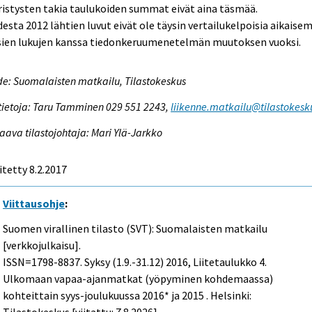
istysten takia taulukoiden summat eivät aina täsmää.
esta 2012 lähtien luvut eivät ole täysin vertailukelpoisia aikaise
sien lukujen kanssa tiedonkeruumenetelmän muutoksen vuoksi.
e: Suomalaisten matkailu, Tilastokeskus
tietoja: Taru Tamminen 029 551 2243,
liikenne.matkailu@tilastokesku
aava tilastojohtaja: Mari Ylä-Jarkko
itetty 8.2.2017
Viittausohje
:
Suomen virallinen tilasto (SVT): Suomalaisten matkailu
[verkkojulkaisu].
ISSN=1798-8837.
Syksy (1.9.-31.12)
2016, Liitetaulukko 4.
Ulkomaan vapaa-ajanmatkat (yöpyminen kohdemaassa)
kohteittain syys-joulukuussa 2016* ja 2015 . Helsinki: