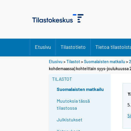
Etusivu
Tilastotieto
Tietoa tilastoist
Etusivu
>
Tilastot
>
Suomalaisten matkailu
>
2
kohdemaassa) kohteittain syys-joulukuussa 2
TILASTOT
Suomalaisten matkailu
T
Muutoksia tässä
5
tilastossa
S
Julkistukset