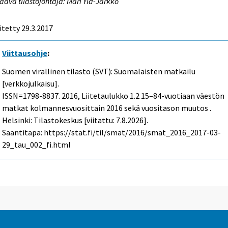
aava tilastojohtaja: Mari Ylä-Jarkko
itetty 29.3.2017
Viittausohje
:
Suomen virallinen tilasto (SVT): Suomalaisten matkailu
[verkkojulkaisu].
ISSN=1798-8837. 2016, Liitetaulukko 1.2 15–84-vuotiaan väestön
matkat kolmannesvuosittain 2016 sekä vuositason muutos .
Helsinki: Tilastokeskus [viitattu: 7.8.2026].
Saantitapa: https://stat.fi/til/smat/2016/smat_2016_2017-03-
29_tau_002_fi.html