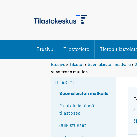
Etusivu
Tilastotieto
Tietoa tilastoist
Etusivu
>
Tilastot
>
Suomalaisten matkailu
>
2
vuositason muutos
TILASTOT
Suomalaisten matkailu
T
Muutoksia tässä
5
tilastossa
S
Julkistukset