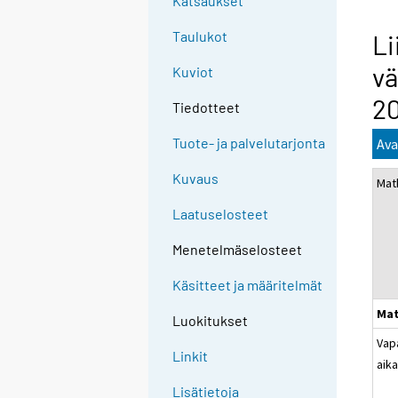
Katsaukset
Taulukot
Li
vä
Kuviot
20
Tiedotteet
Tuote- ja palvelutarjonta
Ava
Kuvaus
Mat
Laatuselosteet
Menetelmäselosteet
Käsitteet ja määritelmät
Mat
Luokitukset
Vap
Linkit
aik
Lisätietoja