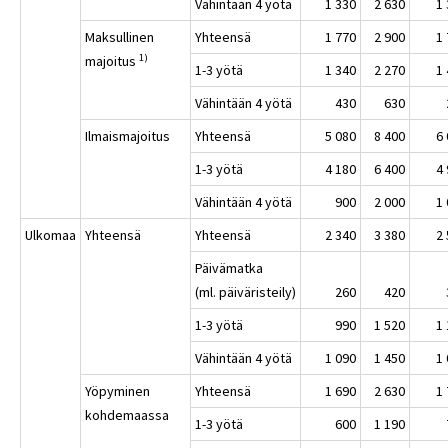
Vähintään 4 yötä
1 330
2 630
1
Maksullinen
Yhteensä
1 770
2 900
1
1)
majoitus
1-3 yötä
1 340
2 270
1
Vähintään 4 yötä
430
630
Ilmaismajoitus
Yhteensä
5 080
8 400
6
1-3 yötä
4 180
6 400
4
Vähintään 4 yötä
900
2 000
1
Ulkomaa
Yhteensä
Yhteensä
2 340
3 380
2
Päivämatka
(ml. päiväristeily)
260
420
1-3 yötä
990
1 520
1
Vähintään 4 yötä
1 090
1 450
1
Yöpyminen
Yhteensä
1 690
2 630
1
kohdemaassa
1-3 yötä
600
1 190