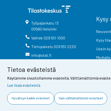
Kysy 
Työpajankatu
13
00580
Helsinki
Neuvonta
Vaihde
029 551 1000
Kysy tila
Tietopalvelu
029 551 2220
Usein ky
info@stat.fi
Medialle
Tietoa evästeistä
Käytämme sivustollamme evästeitä. Välttämättömiä evästeitä t
Lue lisää evästeistä.
Yhteystiedot
Palaute
Hyväksyn kaikki evästeet
Vain välttämättömät evästeet