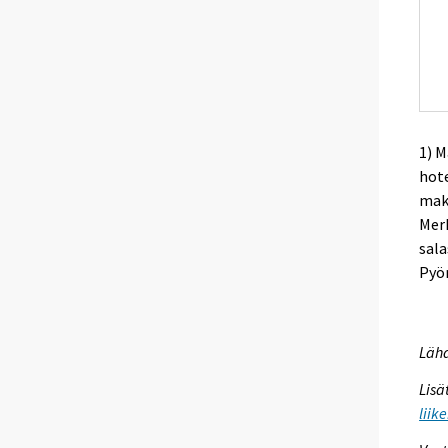
1) M
hote
maks
Merk
sala
Pyör
Lähd
Lisä
liik