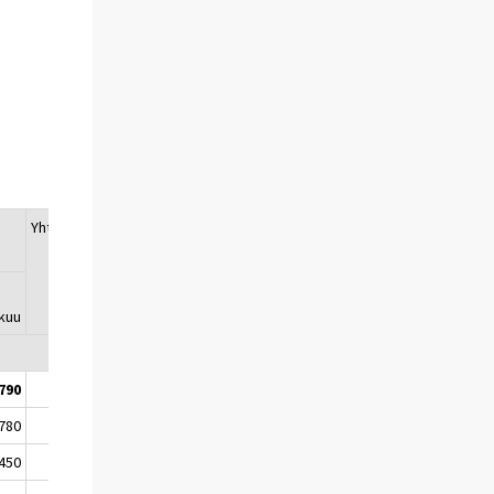
Yhteensä
Vuosimuutos
(2015/2016)
kuu
%
 790
40 070
4
 780
25 930
1
 450
20 640
1