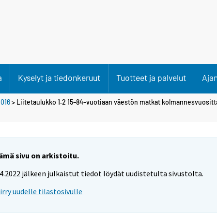
a
Kyselyt ja tiedonkeruut
Tuotteet ja palvelut
Aja
016
> Liitetaulukko 1.2 15–84-vuotiaan väestön matkat kolmannesvuositt
ämä sivu on arkistoitu.
.4.2022 jälkeen julkaistut tiedot löydät uudistetulta sivustolta.
iirry uudelle tilastosivulle