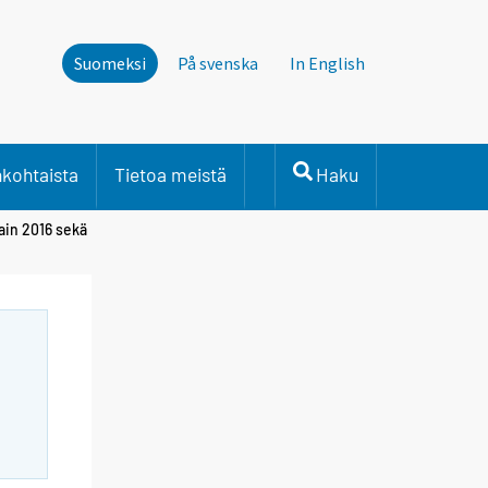
Suomeksi
På svenska
In English
nkohtaista
Tietoa meistä
Haku
ain 2016 sekä