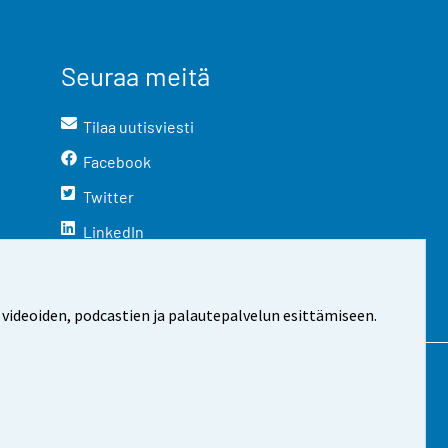
Seuraa meitä
Tilaa uutisviesti
Facebook
Twitter
LinkedIn
YouTube
Instagram
 videoiden, podcastien ja palautepalvelun esittämiseen.
stosta
Evästeasetukset