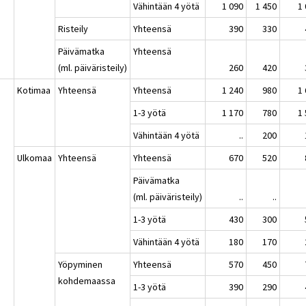
Vähintään 4 yötä
1 090
1 450
1
Risteily
Yhteensä
390
330
Päivämatka
Yhteensä
(ml. päiväristeily)
260
420
Kotimaa
Yhteensä
Yhteensä
1 240
980
1
1-3 yötä
1 170
780
1
Vähintään 4 yötä
..
200
Ulkomaa
Yhteensä
Yhteensä
670
520
Päivämatka
(ml. päiväristeily)
..
..
1-3 yötä
430
300
Vähintään 4 yötä
180
170
Yöpyminen
Yhteensä
570
450
kohdemaassa
1-3 yötä
390
290