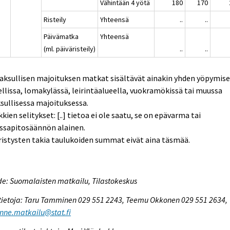
Vähintään 4 yötä
180
170
Risteily
Yhteensä
..
..
Päivämatka
Yhteensä
(ml. päiväristeily)
..
..
aksullisen majoituksen matkat sisältävät ainakin yhden yöpymis
llissa, lomakylässä, leirintäalueella, vuokramökissä tai muussa
ullisessa majoituksessa.
kien selitykset: [..] tietoa ei ole saatu, se on epävarma tai
ssapitosäännön alainen.
istysten takia taulukoiden summat eivät aina täsmää.
e: Suomalaisten matkailu, Tilastokeskus
tietoja: Taru Tamminen 029 551 2243, Teemu Okkonen 029 551 2634,
enne.matkailu@stat.fi