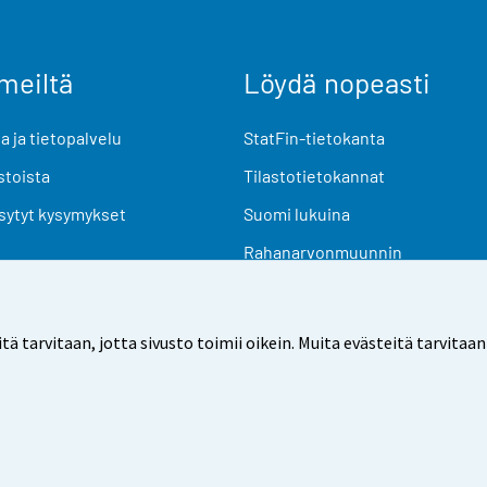
meiltä
Löydä nopeasti
 ja tietopalvelu
StatFin-tietokanta
stoista
Tilastotietokannat
sytyt kysymykset
Suomi lukuina
Rahanarvonmuunnin
Tulevat julkaisut
Tutkimusaineistot
arvitaan, jotta sivusto toimii oikein. Muita evästeitä tarvitaan
Käyttöehdot
Tietosuoja
Saavutettavuus
Tietoa sivu