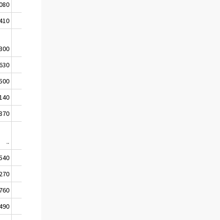
 080
3 620
-1
410
1 140
4
300
980
10
 630
3 860
12
 500
3 440
10
140
420
42
870
2 060
9
..
180
-23
540
1 270
16
270
620
10
760
1 780
12
490
1 170
13