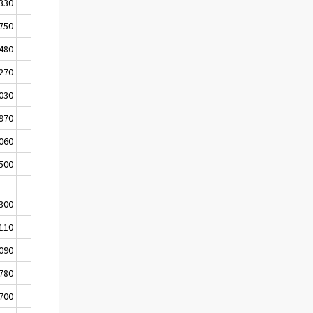
 330
5 290
1
 750
6 420
1
 480
5 090
0
270
1 330
4
 030
19 510
1
 970
15 550
1
 060
3 960
0
 500
8 220
1
300
980
10
 110
3 610
0
 090
3 620
-1
 780
6 100
-1
700
2 490
-1