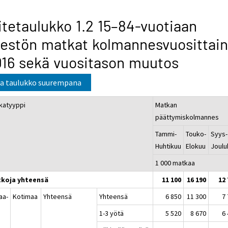
itetaulukko 1.2 15–84-vuotiaan
estön matkat kolmannesvuosittain
16 sekä vuositason muutos
a taulukko suurempana
katyyppi
Matkan
päättymiskolmannes
Tammi-
Touko-
Syys-
Huhtikuu
Elokuu
Joulu
1 000 matkaa
koja yhteensä
11 100
16 190
12
aa-
Kotimaa
Yhteensä
Yhteensä
6 850
11 300
7
a
1-3 yötä
5 520
8 670
6