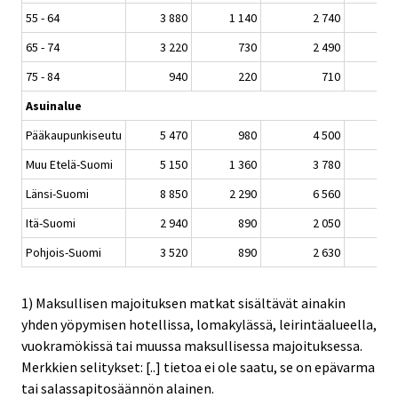
55 - 64
3 880
1 140
2 740
1 5
65 - 74
3 220
730
2 490
1 1
75 - 84
940
220
710
3
Asuinalue
Pääkaupunkiseutu
5 470
980
4 500
2 5
Muu Etelä-Suomi
5 150
1 360
3 780
1 9
Länsi-Suomi
8 850
2 290
6 560
2 5
Itä-Suomi
2 940
890
2 050
5
Pohjois-Suomi
3 520
890
2 630
6
1) Maksullisen majoituksen matkat sisältävät ainakin
yhden yöpymisen hotellissa, lomakylässä, leirintäalueella,
vuokramökissä tai muussa maksullisessa majoituksessa.
Merkkien selitykset: [..] tietoa ei ole saatu, se on epävarma
tai salassapitosäännön alainen.