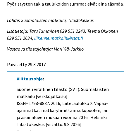
Pyöristysten takia taulukoiden summat eivät aina täsmää.
Lähde: Suomalaisten matkailu, Tilastokeskus
Lisätietoja: Taru Tamminen 029 551 2243, Teemu Okkonen
029 551 2634,
liikenne.matkailu@stat.fi
Vastaava tilastojohtaja: Mari Ylä-Jarkko
Päivitetty 29.3.2017
Viittausohje
:
Suomen virallinen tilasto (SVT): Suomalaisten
matkailu [verkkojulkaisu].
ISSN=1798-8837. 2016, Liitetaulukko 2. Vapaa-
ajanmatkat matkaryhmittäin sukupuolen, iän
ja asuinalueen mukaan vuonna 2016 . Helsinki:
Tilastokeskus [viitattu: 9.8.2026].