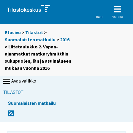
Valikko
Haku
Etusivu
>
Tilastot
>
Suomalaisten matkailu
>
2016
> Liitetaulukko 2. Vapaa-
ajanmatkat matkaryhmittäin
sukupuolen, iän ja asuinalueen
mukaan vuonna 2016
Avaa valikko
TILASTOT
Suomalaisten matkailu