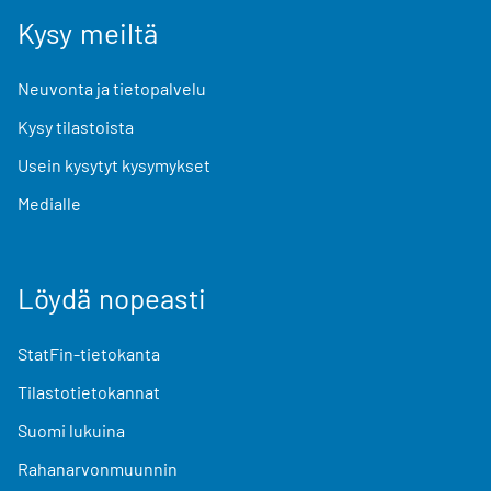
Kysy meiltä
Neuvonta ja tietopalvelu
Kysy tilastoista
Usein kysytyt kysymykset
Medialle
Löydä nopeasti
StatFin-tietokanta
Tilastotietokannat
Suomi lukuina
Rahanarvonmuunnin