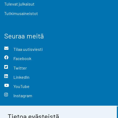
Tulevat julkaisut
Tutkimusaineistot
Seuraa meitä
Tilaa uutisviesti
Facebook
Twitter
LinkedIn
YouTube
Instagram
Tietoa evästeistä
Yhteystiedot