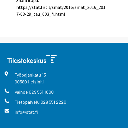
Saantitapa:
https://stat.fi/til/smat/2016/smat_2016_201
7-03-29_tau_003_fi.html
Työpajankatu
13
00580
Helsinki
Vaihde
029 551 1000
Tietopalvelu
029 551 2220
info@stat.fi