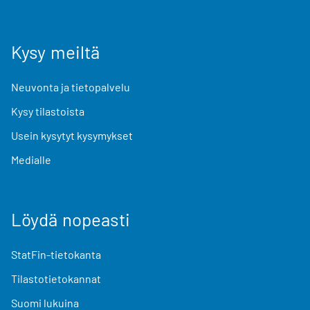
Kysy meiltä
Neuvonta ja tietopalvelu
Kysy tilastoista
Usein kysytyt kysymykset
Medialle
Löydä nopeasti
StatFin-tietokanta
Tilastotietokannat
Suomi lukuina