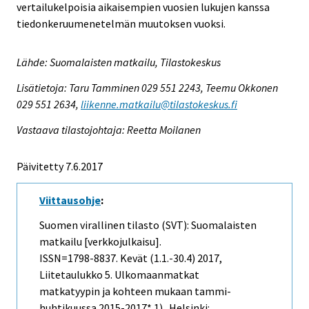
vertailukelpoisia aikaisempien vuosien lukujen kanssa
tiedonkeruumenetelmän muutoksen vuoksi.
Lähde: Suomalaisten matkailu, Tilastokeskus
Lisätietoja: Taru Tamminen 029 551 2243, Teemu Okkonen
029 551 2634,
liikenne.matkailu@tilastokeskus.fi
Vastaava tilastojohtaja: Reetta Moilanen
Päivitetty 7.6.2017
Viittausohje
:
Suomen virallinen tilasto (SVT): Suomalaisten
matkailu [verkkojulkaisu].
ISSN=1798-8837.
Kevät (1.1.-30.4)
2017,
Liitetaulukko 5. Ulkomaanmatkat
matkatyypin ja kohteen mukaan tammi-
huhtikuussa 2015-2017* 1) . Helsinki: