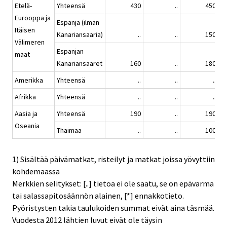
Etelä-
Yhteensä
430
..
450
Eurooppa ja
Espanja (ilman
Itäisen
Kanariansaaria)
..
..
150
Välimeren
Espanjan
maat
Kanariansaaret
160
..
180
Amerikka
Yhteensä
..
..
..
Afrikka
Yhteensä
..
..
..
Aasia ja
Yhteensä
190
..
190
Oseania
Thaimaa
..
..
100
1) Sisältää päivämatkat, risteilyt ja matkat joissa yövyttiin
kohdemaassa
Merkkien selitykset: [..] tietoa ei ole saatu, se on epävarma
tai salassapitosäännön alainen, [*] ennakkotieto.
Pyöristysten takia taulukoiden summat eivät aina täsmää.
Vuodesta 2012 lähtien luvut eivät ole täysin