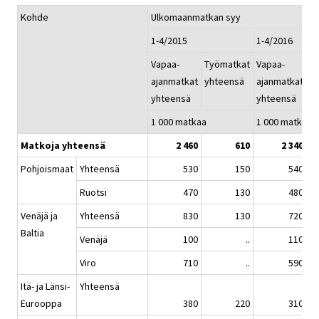
Kohde
Ulkomaanmatkan syy
1-4/2015
1-4/2016
Vapaa-
Työmatkat
Vapaa-
T
ajanmatkat
yhteensä
ajanmatkat
y
yhteensä
yhteensä
1 000 matkaa
1 000 matkaa
Matkoja yhteensä
2 460
610
2 340
Pohjoismaat
Yhteensä
530
150
540
Ruotsi
470
130
480
Venäjä ja
Yhteensä
830
130
720
Baltia
Venäjä
100
..
110
Viro
710
..
590
Itä- ja Länsi-
Yhteensä
Eurooppa
380
220
310