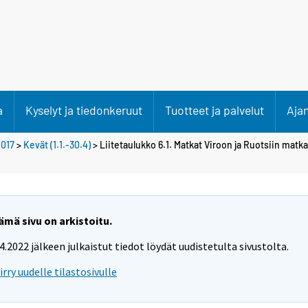
a
Kyselyt ja tiedonkeruut
Tuotteet ja palvelut
Aja
017
>
Kevät (1.1.-30.4)
> Liitetaulukko 6.1. Matkat Viroon ja Ruotsiin mat
ämä sivu on arkistoitu.
.4.2022 jälkeen julkaistut tiedot löydät uudistetulta sivustolta.
iirry uudelle tilastosivulle