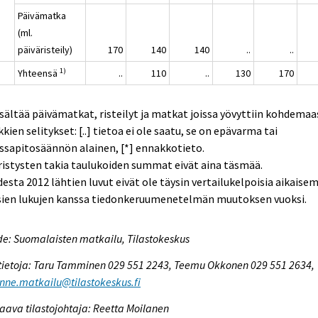
Päivämatka
(ml.
päiväristeily)
170
140
140
..
..
1)
Yhteensä
..
110
..
130
170
isältää päivämatkat, risteilyt ja matkat joissa yövyttiin kohdemaa
kien selitykset: [..] tietoa ei ole saatu, se on epävarma tai
ssapitosäännön alainen, [*] ennakkotieto.
istysten takia taulukoiden summat eivät aina täsmää.
esta 2012 lähtien luvut eivät ole täysin vertailukelpoisia aikaise
sien lukujen kanssa tiedonkeruumenetelmän muutoksen vuoksi.
e: Suomalaisten matkailu, Tilastokeskus
tietoja: Taru Tamminen 029 551 2243, Teemu Okkonen 029 551 2634,
enne.matkailu@tilastokeskus.fi
aava tilastojohtaja: Reetta Moilanen