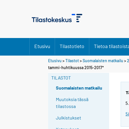
Etusivu
Tilastotieto
Tietoa tilastoist
Etusivu
>
Tilastot
>
Suomalaisten matkailu
>
2
tammi-huhtikuussa 2015-2017*
TILASTOT
Suomalaisten matkailu
T
Muutoksia tässä
5
tilastossa
S
Julkistukset