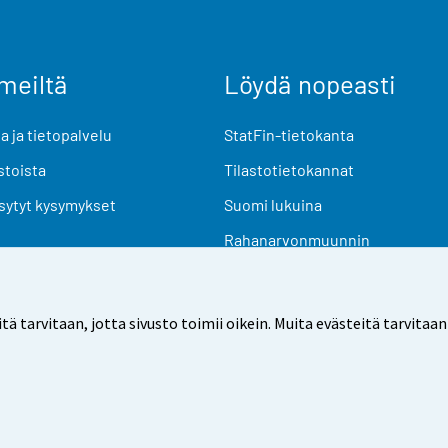
meiltä
Löydä nopeasti
 ja tietopalvelu
StatFin-tietokanta
stoista
Tilastotietokannat
sytyt kysymykset
Suomi lukuina
Rahanarvonmuunnin
Tulevat julkaisut
Tutkimusaineistot
arvitaan, jotta sivusto toimii oikein. Muita evästeitä tarvitaan
Käyttöehdot
Tietosuoja
Saavutettavuus
Tietoa sivu