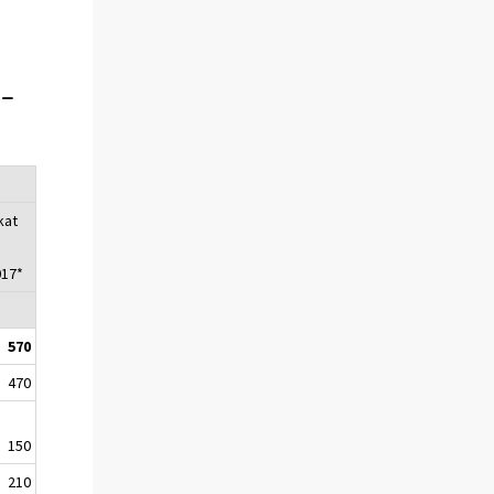
-
kat
017*
570
470
150
210