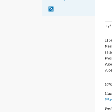
Työ
1) S
Merk
sala
Pyör
Vuod
vuo
Lähd
Lisä
liik
Vast