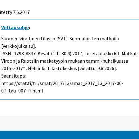
itetty 7.6.2017
Viittausohje
:
Suomen virallinen tilasto (SVT): Suomalaisten matkailu
[verkkojulkaisu].
ISSN=1798-8837.
Kevät (1.1.-30.4)
2017, Liitetaulukko 6.1. Matkat
Viroon ja Ruotsiin matkatyypin mukaan tammi-huhtikuussa
2015-2017* . Helsinki: Tilastokeskus [viitattu: 9.8.2026].
Saantitapa:
https://stat.fi/til/smat/2017/13/smat_2017_13_2017-06-
07_tau_007_fi.html