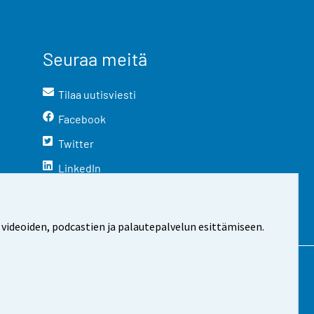
Seuraa meitä
Tilaa uutisviesti
Facebook
Twitter
LinkedIn
YouTube
Instagram
 videoiden, podcastien ja palautepalvelun esittämiseen.
stosta
Evästeasetukset