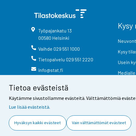
Kysy 
Työpajankatu
13
00580
Helsinki
Neuvonta
Vaihde
029 551 1000
Kysy tila
Tietopalvelu
029 551 2220
Usein ky
info@stat.fi
Medialle
Tietoa evästeistä
Käytämme sivustollamme evästeitä. Välttämättömiä evästeitä t
Lue lisää evästeistä.
Yhteystiedot
Palaute
Hyväksyn kaikki evästeet
Vain välttämättömät evästeet