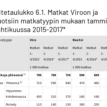
itetaulukko 6.1. Matkat Viroon ja
otsiin matkatyypin mukaan tammi
htikuussa 2015-2017*
katyyppi
Viro
Ruotsi
Matkat
Matkat
Matkat
Matkat
Matkat
Mat
1-
1-
1-
1-
1-
1-
4/2015
4/2016*
4/2017*
4/2015
4/2016*
4/2
1 000 matkaa
1 000 matkaa
1)
koja yhteensä
790
700
730
590
650
1)
aa-
Yhteensä
710
590
640
470
480
a
Yöpyminen
kohdemaassa
430
310
370
160
160
Risteily
110
140
130
260
250