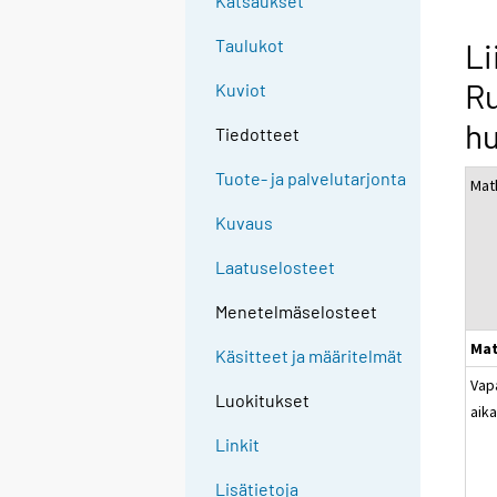
Katsaukset
Taulukot
Li
Ru
Kuviot
hu
Tiedotteet
Tuote- ja palvelutarjonta
Mat
Kuvaus
Laatuselosteet
Menetelmäselosteet
Mat
Käsitteet ja määritelmät
Vap
Luokitukset
aik
Linkit
Lisätietoja