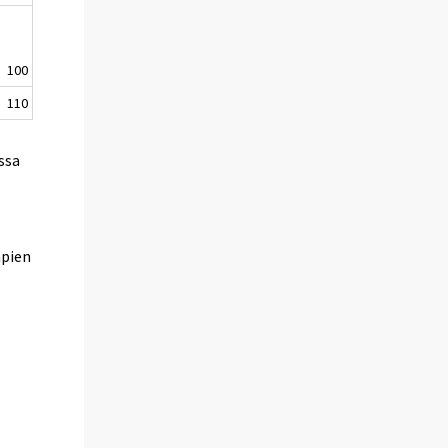
100
110
ssa
mpien