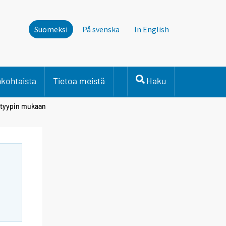
Suomeksi
På svenska
In English
nkohtaista
Tietoa meistä
Haku
katyypin mukaan