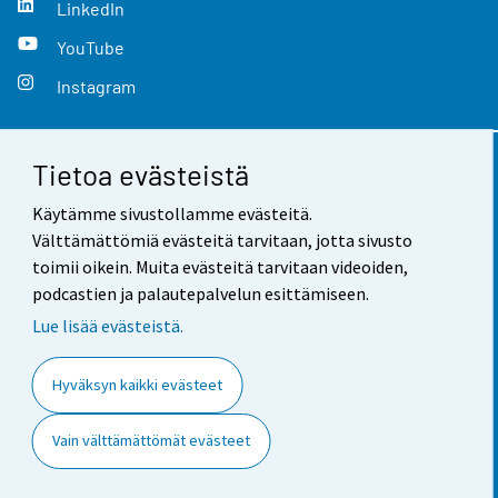
LinkedIn
YouTube
Instagram
Tietoa evästeistä
Yhteystiedot
Käytämme sivustollamme evästeitä.
Palaute
Välttämättömiä evästeitä tarvitaan, jotta sivusto
toimii oikein. Muita evästeitä tarvitaan videoiden,
Käyttöehdot
podcastien ja palautepalvelun esittämiseen.
Tietosuoja
Lue lisää evästeistä.
Saavutettavuus
Hyväksyn kaikki evästeet
Tietoa sivustosta
Vain välttämättömät evästeet
Evästeasetukset