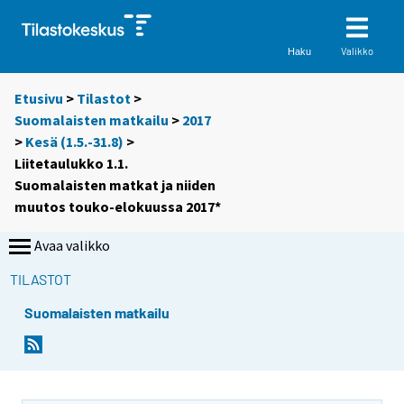
Valikko
Haku
Etusivu
>
Tilastot
>
Suomalaisten matkailu
>
2017
>
Kesä (1.5.-31.8)
>
Liitetaulukko 1.1.
Suomalaisten matkat ja niiden
muutos touko-elokuussa 2017*
Avaa valikko
TILASTOT
Suomalaisten matkailu