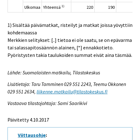
1)
Ulkomaa
Yhteensä
220
190
..
1) Sisältää päivämatkat, risteilyt ja matkat joissa yövyttiin
kohdemaassa
Merkkien selitykset: [..] tietoa ei ole saatu, se on epävarma
tai salassapitosäännön alainen, [*] ennakkotieto.
Pyöristysten takia taulukoiden summat eivät aina täsmää.
Lähde: Suomalaisten matkailu, Tilastokeskus
Lisätietoja: Taru Tamminen 029 551 2243, Teemu Okkonen
029 551 2634,
liikenne.matkailu@tilastokeskus.fi
Vastaava tilastojohtaja: Sami Saarikivi
Päivitetty 4.10.2017
Viittausohje
: