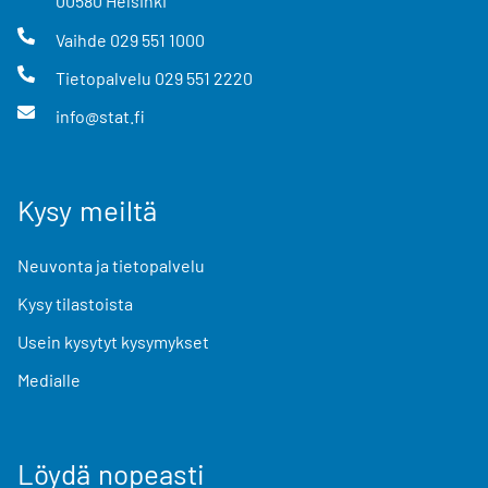
00580
Helsinki
Vaihde
029 551 1000
Tietopalvelu
029 551 2220
info@stat.fi
Kysy meiltä
Neuvonta ja tietopalvelu
Kysy tilastoista
Usein kysytyt kysymykset
Medialle
Löydä nopeasti