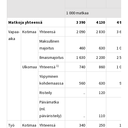
1 000 matkaa
Matkoja yhteensä
3 390
4 130
4 960
Vapaa-
Kotimaa
Yhteensä
2 090
2 830
3 650
aika
Maksullinen
majoitus
460
630
1 090
Ilmaismajoitus
1 630
2 200
2 560
1)
Ulkomaa
Yhteensä
740
860
1 080
Yöpyminen
kohdemaassa
560
630
940
Risteily
..
120
..
Päivämatka
(ml.
päiväristeily)
..
110
..
Työ
Kotimaa
Yhteensä
340
250
150