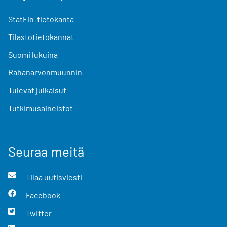
StatFin-tietokanta
Tilastotietokannat
Suomi lukuina
Rahanarvonmuunnin
Tulevat julkaisut
Tutkimusaineistot
Seuraa meitä
Tilaa uutisviesti
Facebook
Twitter