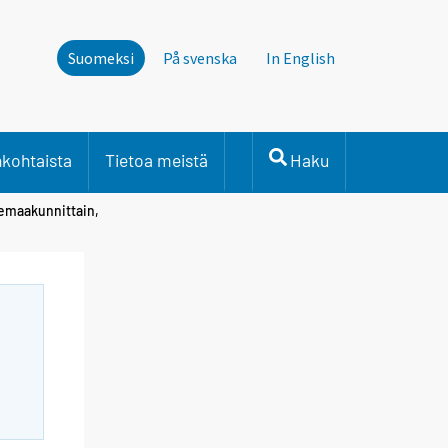
Suomeksi
På svenska
In English
nkohtaista
Tietoa meistä
Haku
demaakunnittain,