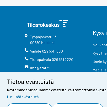
Kysy 
Työpajankatu
13
00580
Helsinki
Neuvonta
Vaihde
029 551 1000
Kysy tila
Tietopalvelu
029 551 2220
Usein ky
info@stat.fi
Medialle
Tietoa evästeistä
Käytämme sivustollamme evästeitä. Välttämättömiä evästeitä t
Lue lisää evästeistä.
Yhteystiedot
Palaute