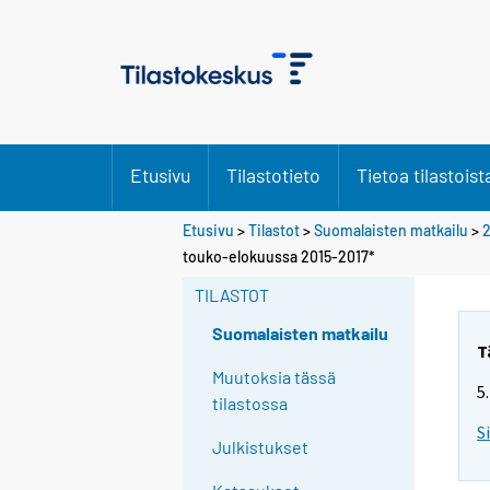
Etusivu
Tilastotieto
Tietoa tilastoist
Etusivu
>
Tilastot
>
Suomalaisten matkailu
>
2
touko-elokuussa 2015-2017*
TILASTOT
Suomalaisten matkailu
T
Muutoksia tässä
5
tilastossa
S
Julkistukset