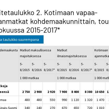
itetaulukko 2. Kotimaan vapaa-
anmatkat kohdemaakunnittain, tou
okuussa 2015-2017*
a taulukko suurempana
demaakunta
Matkat maksullisessa
Matkat
Kotimaan 
majoituksessa
ilmaismajoituksessa
ajanmatka
5-
5-
5-
5-
5-
5-
5-
5
8/2015
8/2016
8/2017*
8/2015
8/2016
8/2017*
8/2015
8
1 000 matkaa
1 000 matkaa
1 000 mat
koja
eensä
2 750
2 900
2 920
7 900
8 400
8 380
10 650
1
imaa
480
480
550
990
1 120
1 320
1 470
sinais-Suomi
340
240
270
670
650
720
1 010