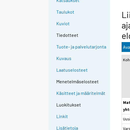
Katsaukset
Taulukot
Li
aj
Kuviot
el
Tiedotteet
Tuote- ja palvelutarjonta
Ava
Kuvaus
Koh
Laatuselosteet
Menetelmäselosteet
Käsitteet ja määritelmät
Mat
Luokitukset
yht
Linkit
Uus
Lisätietoja
Var