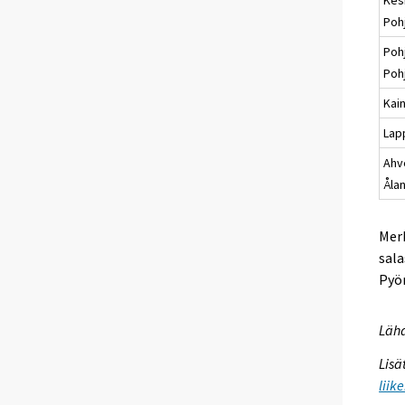
Poh
Poh
Poh
Kai
Lap
Ahv
Åla
Merk
sala
Pyör
Lähd
Lisä
liik