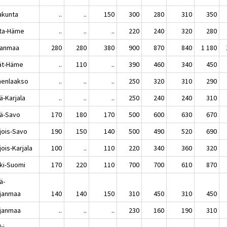
akunta
..
..
150
300
280
310
350
ta-Häme
..
..
..
220
240
320
280
kanmaa
280
280
380
900
870
840
1 180
jät-Häme
..
110
..
390
460
340
450
enlaakso
..
..
..
250
320
310
290
ä-Karjala
..
..
..
250
240
240
310
lä-Savo
170
180
170
500
600
630
670
jois-Savo
190
150
140
500
490
520
690
ois-Karjala
100
..
110
220
340
360
320
ki-Suomi
170
220
110
700
700
610
870
ä-
janmaa
140
140
150
310
450
310
450
janmaa
..
..
..
230
160
190
310
ki-