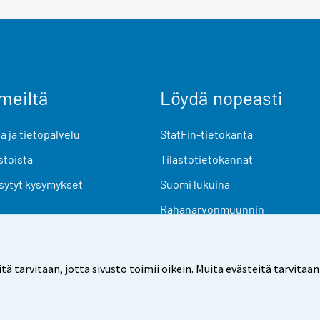
meiltä
Löydä nopeasti
 ja tietopalvelu
StatFin-tietokanta
stoista
Tilastotietokannat
sytyt kysymykset
Suomi lukuina
Rahanarvonmuunnin
Tulevat julkaisut
Tutkimusaineistot
arvitaan, jotta sivusto toimii oikein. Muita evästeitä tarvitaan
Käyttöehdot
Tietosuoja
Saavutettavuus
Tietoa sivu