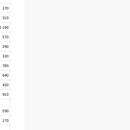
370
460
310
410
1 160
1 220
570
430
390
390
330
310
780
800
640
650
420
470
910
730
590
460
170
250