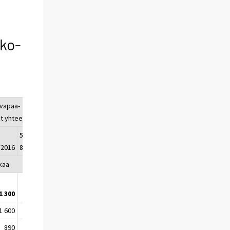
ko-
vapaa-
t yhteensä
-
5-
/2016
8/2017*
kaa
1 300
11 310
1 600
1 860
890
990