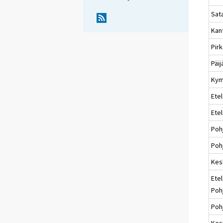
Sat
Kan
Pir
Päi
Kym
Etel
Ete
Poh
Pohj
Kes
Etel
Poh
Poh
Kes