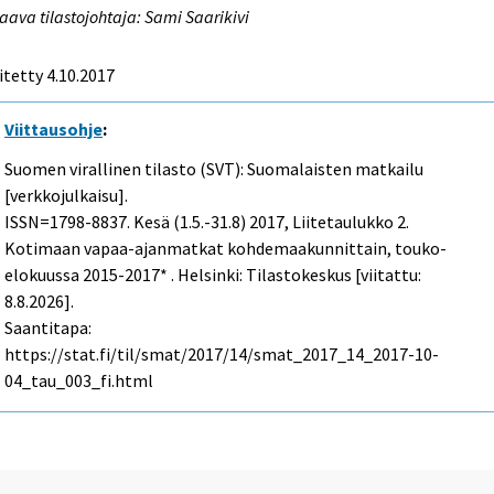
aava tilastojohtaja: Sami Saarikivi
itetty 4.10.2017
Viittausohje
:
Suomen virallinen tilasto (SVT): Suomalaisten matkailu
[verkkojulkaisu].
ISSN=1798-8837.
Kesä (1.5.-31.8)
2017, Liitetaulukko 2.
Kotimaan vapaa-ajanmatkat kohdemaakunnittain, touko-
elokuussa 2015-2017* . Helsinki: Tilastokeskus [viitattu:
8.8.2026].
Saantitapa:
https://stat.fi/til/smat/2017/14/smat_2017_14_2017-10-
04_tau_003_fi.html