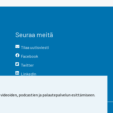
Seuraa meitä
Tilaa uutisviesti
Facebook
Twitter
LinkedIn
YouTube
Instagram
 videoiden, podcastien ja palautepalvelun esittämiseen.
stosta
Evästeasetukset