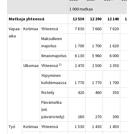
1 000 matkaa
Matkoja yhteensä
12 530
12 290
12 140
12 3
Vapaa-
Kotimaa
Yhteensä
7 830
7 660
7 620
7 7
aika
Maksullinen
majoitus
1 700
1 700
1 620
1 8
Ilmaismajoitus
6 130
5 960
6 000
5 9
1)
Ulkomaa
Yhteensä
2 470
2 500
2 350
2 5
Yöpyminen
kohdemaassa
1 770
1 770
1 700
1 8
Risteily
420
460
350
40
Päivämatka
(ml.
päiväristeily)
280
270
300
28
Työ
Kotimaa
Yhteensä
1 530
1 430
1 450
1 3