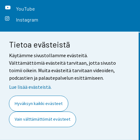
YouTube
Instagram
Tietoa evästeistä
Yhteystiedot
Käytämme sivustollamme evästeitä.
Palaute
Välttämättömiä evästeitä tarvitaan, jotta sivusto
toimii oikein. Muita evästeitä tarvitaan videoiden,
Käyttöehdot
podcastien ja palautepalvelun esittämiseen.
Tietosuoja
Lue lisää evästeistä.
Saavutettavuus
Hyväksyn kaikki evästeet
Tietoa sivustosta
Vain välttämättömät evästeet
Evästeasetukset