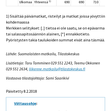
1)
Ulkomaa
Yhteensä
690
690
710
69
1) Sisältää päivämatkat, risteilyt ja matkat joissa yövyttiin
kohdemaassa
Merkkien selitykset: [..] tietoa ei ole saatu, se on epävarma
tai salassapitosäännön alainen, [*] ennakkotieto.
Pyöristysten takia taulukoiden summat eivät aina täsmää.
Lähde: Suomalaisten matkailu, Tilastokeskus
Lisätietoja: Taru Tamminen 029 551 2243, Teemu Okkonen
029 551 2634,
liikenne.matkailu@tilastokeskus.fi
Vastaava tilastojohtaja: Sami Saarikivi
Päivitetty 8.2.2018
Viittausohje
: