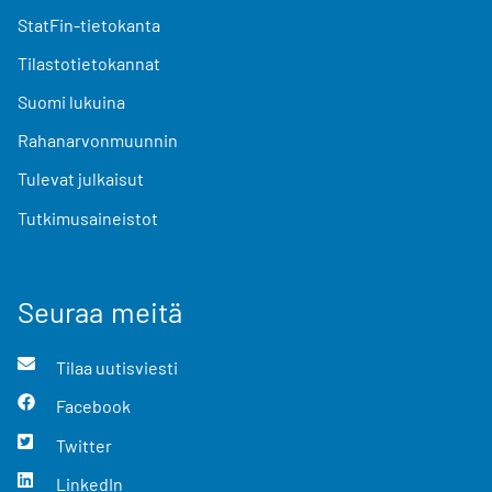
StatFin-tietokanta
Tilastotietokannat
Suomi lukuina
Rahanarvonmuunnin
Tulevat julkaisut
Tutkimusaineistot
Seuraa meitä
Tilaa uutisviesti
Facebook
Twitter
LinkedIn