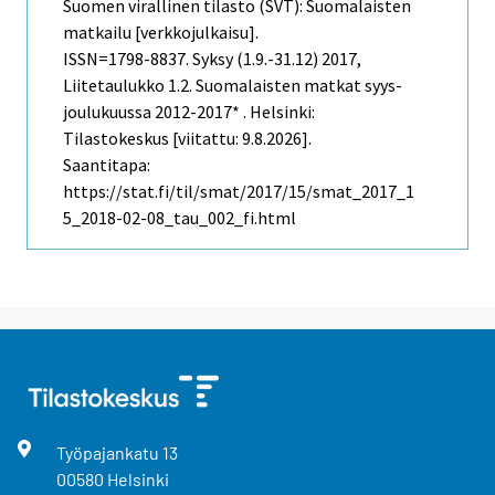
Suomen virallinen tilasto (SVT): Suomalaisten
matkailu [verkkojulkaisu].
ISSN=1798-8837.
Syksy (1.9.-31.12)
2017,
Liitetaulukko 1.2. Suomalaisten matkat syys-
joulukuussa 2012-2017* . Helsinki:
Tilastokeskus [viitattu: 9.8.2026].
Saantitapa:
https://stat.fi/til/smat/2017/15/smat_2017_1
5_2018-02-08_tau_002_fi.html
Työpajankatu
13
00580
Helsinki