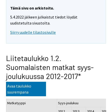
Tämä sivu on arkistoitu.
5.4.2022 jälkeen julkaistut tiedot löydät
uudistetulta sivustolta.
Siirry uudelle tilastosivulle
Liitetaulukko 1.2.
Suomalaisten matkat syys-
joulukuussa 2012-2017*
Avaa taulukko
suurempana
Matkatyyppi
Syys-joulukuu
2012
2013
2014
201