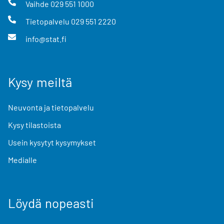
Vaihde
029 551 1000
Tietopalvelu
029 551 2220
info@stat.fi
Kysy meiltä
Neuvonta ja tietopalvelu
Kysy tilastoista
Usein kysytyt kysymykset
Medialle
Löydä nopeasti