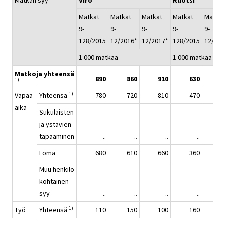
Matkan syy
Viro
Ruotsi
Matkat
Matkat
Matkat
Matkat
Matkat
9-
9-
9-
9-
9-
128/2015
12/2016*
12/2017*
128/2015
12/201
1 000 matkaa
1 000 matkaa
Matkoja yhteensä
890
860
910
630
7
1)
1)
Vapaa-
Yhteensä
780
720
810
470
5
aika
Sukulaisten
ja ystävien
tapaaminen
..
..
..
..
Loma
680
610
660
360
4
Muu henkilö
kohtainen
syy
..
..
..
..
1)
Työ
Yhteensä
110
150
100
160
1