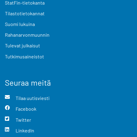
StatFin-tietokanta
Tilastotietokannat
Suomi lukuina
Rahanarvonmuunnin
Tulevat julkaisut
Tutkimusaineistot
Seuraa meitä
Tilaa uutisviesti
Facebook
Twitter
LinkedIn