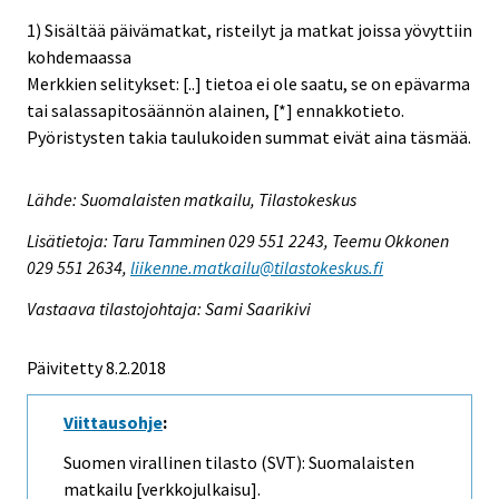
1) Sisältää päivämatkat, risteilyt ja matkat joissa yövyttiin
kohdemaassa
Merkkien selitykset: [..] tietoa ei ole saatu, se on epävarma
tai salassapitosäännön alainen, [*] ennakkotieto.
Pyöristysten takia taulukoiden summat eivät aina täsmää.
Lähde: Suomalaisten matkailu, Tilastokeskus
Lisätietoja: Taru Tamminen 029 551 2243, Teemu Okkonen
029 551 2634,
liikenne.matkailu@tilastokeskus.fi
Vastaava tilastojohtaja: Sami Saarikivi
Päivitetty 8.2.2018
Viittausohje
:
Suomen virallinen tilasto (SVT): Suomalaisten
matkailu [verkkojulkaisu].