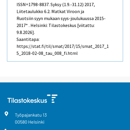
ISSN=1798-8837.
Syksy (1.9.-31.12)
2017,
Liitetaulukko 6.2. Matkat Viroon ja
Ruotsiin syyn mukaan syys-joulukuussa 2015-
2017* . Helsinki: Tilastokeskus [viitattu:
9.8.2026].
Saantitapa:
https://stat.fi/til/smat/2017/15/smat_2017_1
5_2018-02-08_tau_008_fi.html
Työpajankatu
13
00580
Helsinki