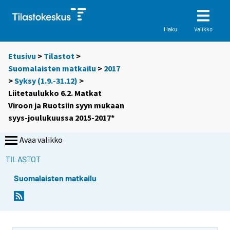
Valikko
Haku
Etusivu
>
Tilastot
>
Suomalaisten matkailu
>
2017
>
Syksy (1.9.-31.12)
>
Liitetaulukko 6.2. Matkat
Viroon ja Ruotsiin syyn mukaan
syys-joulukuussa 2015-2017*
Avaa valikko
TILASTOT
Suomalaisten matkailu