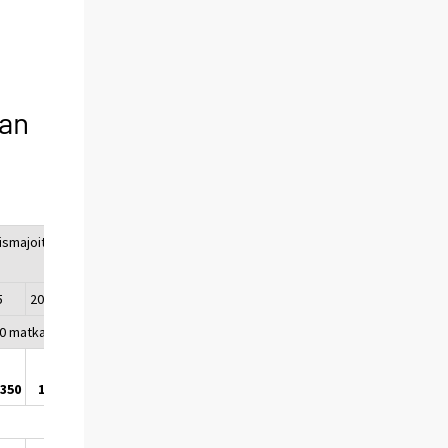
aan
ismajoitus
15
2016
2017
00 matkaa
 350
19 510
19 560