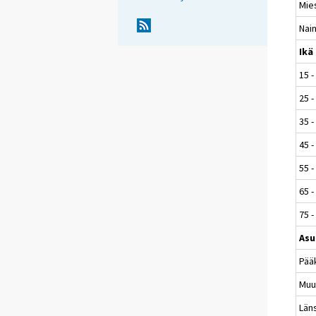
Mie
Nai
Ikä
15 -
25 -
35 -
45 -
55 -
65 -
75 -
Asu
Pää
Muu
Län