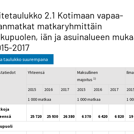
itetaulukko 2.1 Kotimaan vapaa-
anmatkat matkaryhmittäin
kupuolen, iän ja asuinalueen muk
15-2017
a taulukko suurempana
statiedot
Yhteensä
Maksullinen
Ilma
1)
majoitus
2015
2016
2017
2015
2016
2017
20
1 000 matkaa
1 000 matkaa
1 0
koja
eensä
25 720
25 930
26 380
6 370
6 420
6 820
19
upuoli