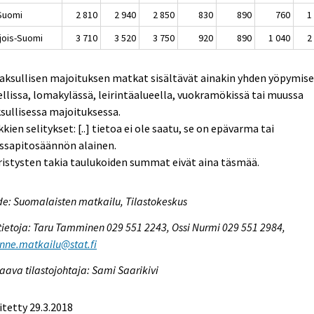
-Suomi
2 810
2 940
2 850
830
890
760
1
jois-Suomi
3 710
3 520
3 750
920
890
1 040
2
aksullisen majoituksen matkat sisältävät ainakin yhden yöpymis
llissa, lomakylässä, leirintäalueella, vuokramökissä tai muussa
ullisessa majoituksessa.
kien selitykset: [..] tietoa ei ole saatu, se on epävarma tai
ssapitosäännön alainen.
istysten takia taulukoiden summat eivät aina täsmää.
e: Suomalaisten matkailu, Tilastokeskus
tietoja: Taru Tamminen 029 551 2243, Ossi Nurmi 029 551 2984,
enne.matkailu@stat.fi
aava tilastojohtaja: Sami Saarikivi
itetty 29.3.2018