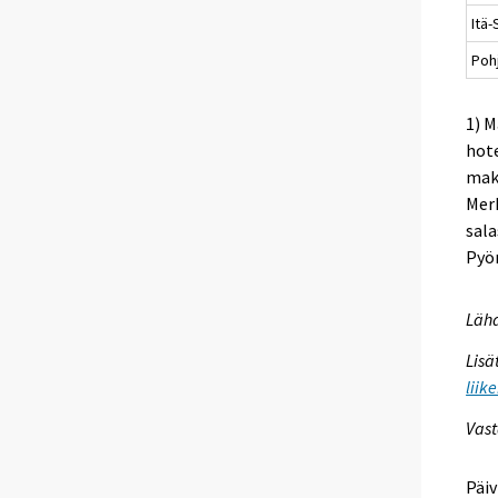
Itä
Poh
1) M
hote
maks
Merk
sala
Pyör
Lähd
Lisä
liik
Vast
Päiv