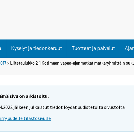
a
Kyselyt ja tiedonkeruut
Tuotteet ja palvelut
Aja
017
> Liitetaulukko 2.1 Kotimaan vapaa-ajanmatkat matkaryhmittäin suku
ämä sivu on arkistoitu.
.4.2022 jälkeen julkaistut tiedot löydät uudistetulta sivustolta.
iirry uudelle tilastosivulle