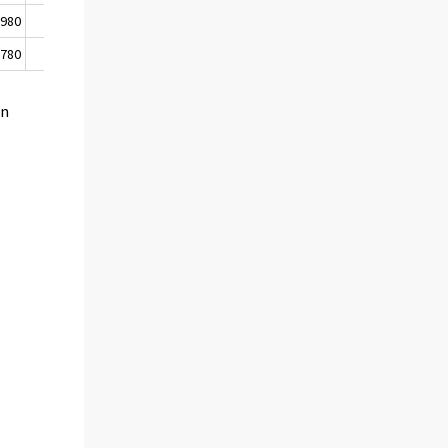
 980
2 050
2 090
 780
2 630
2 710
en