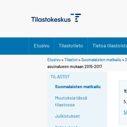
Etusivu
Tilastotieto
Tietoa tilastoist
Etusivu
>
Tilastot
>
Suomalaisten matkailu
>
2
asuinalueen mukaan 2015-2017
TILASTOT
Suomalaisten matkailu
T
Muutoksia tässä
5
tilastossa
S
Julkistukset