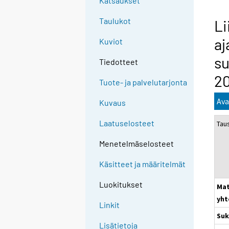
Katsaukset
Taulukot
Li
aj
Kuviot
su
Tiedotteet
20
Tuote- ja palvelutarjonta
Ava
Kuvaus
Laatuselosteet
Tau
Menetelmäselosteet
Käsitteet ja määritelmät
Luokitukset
Mat
yht
Linkit
Suk
Lisätietoja