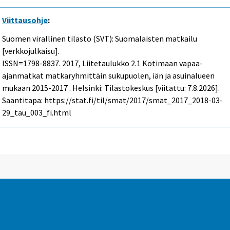
Viittausohje
:
Suomen virallinen tilasto (SVT): Suomalaisten matkailu
[verkkojulkaisu].
ISSN=1798-8837. 2017, Liitetaulukko 2.1 Kotimaan vapaa-
ajanmatkat matkaryhmittäin sukupuolen, iän ja asuinalueen
mukaan 2015-2017 . Helsinki: Tilastokeskus [viitattu: 7.8.2026].
Saantitapa: https://stat.fi/til/smat/2017/smat_2017_2018-03-
29_tau_003_fi.html