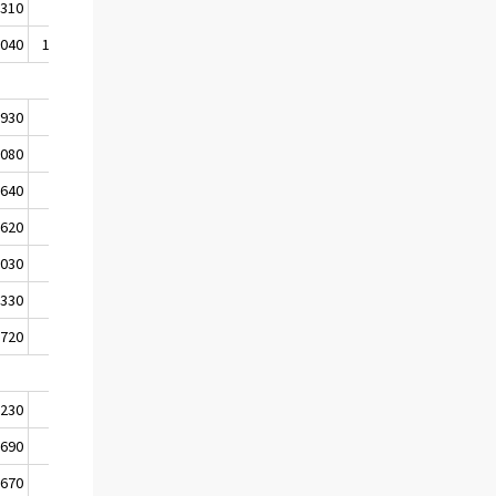
 310
9 440
9 450
 040
10 070
10 110
 930
3 850
4 140
 080
4 190
4 080
 640
2 890
2 730
 620
2 640
2 720
 030
2 740
2 830
 330
2 490
2 270
720
710
790
 230
4 500
4 670
 690
3 780
3 650
 670
6 560
6 450