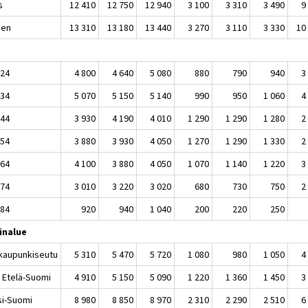
s
12 410
12 750
12 940
3 100
3 310
3 490
9
nen
13 310
13 180
13 440
3 270
3 110
3 330
10
 24
4 800
4 640
5 080
880
790
940
3
 34
5 070
5 150
5 140
990
950
1 060
4
 44
3 930
4 190
4 010
1 290
1 290
1 280
2
 54
3 880
3 930
4 050
1 270
1 290
1 330
2
 64
4 100
3 880
4 050
1 070
1 140
1 220
3
 74
3 010
3 220
3 020
680
730
750
2
 84
920
940
1 040
200
220
250
inalue
kaupunkiseutu
5 310
5 470
5 720
1 080
980
1 050
4
 Etelä-Suomi
4 910
5 150
5 090
1 220
1 360
1 450
3
si-Suomi
8 980
8 850
8 970
2 310
2 290
2 510
6