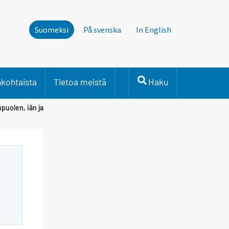
Suomeksi
På svenska
In English
nkohtaista
Tietoa meistä
Haku
puolen, iän ja