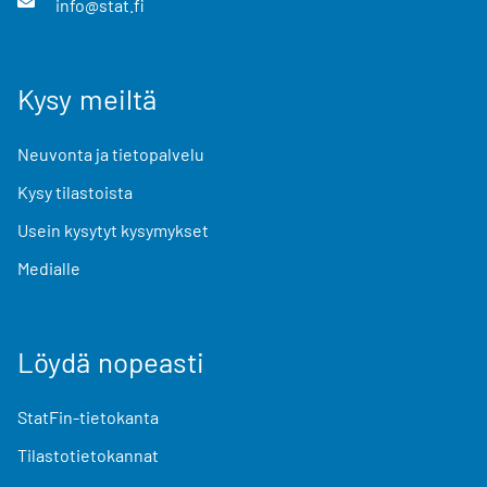
info@stat.fi
Kysy meiltä
Neuvonta ja tietopalvelu
Kysy tilastoista
Usein kysytyt kysymykset
Medialle
Löydä nopeasti
StatFin-tietokanta
Tilastotietokannat