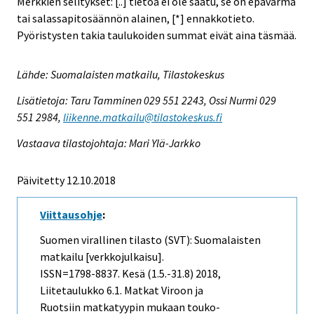
Merkkien selitykset: [..] tietoa ei ole saatu, se on epävarma
tai salassapitosäännön alainen, [*] ennakkotieto.
Pyöristysten takia taulukoiden summat eivät aina täsmää.
Lähde: Suomalaisten matkailu, Tilastokeskus
Lisätietoja: Taru Tamminen 029 551 2243, Ossi Nurmi 029
551 2984,
liikenne.matkailu@tilastokeskus.fi
Vastaava tilastojohtaja: Mari Ylä-Jarkko
Päivitetty 12.10.2018
Viittausohje
:
Suomen virallinen tilasto (SVT): Suomalaisten
matkailu [verkkojulkaisu].
ISSN=1798-8837.
Kesä (1.5.-31.8)
2018,
Liitetaulukko 6.1. Matkat Viroon ja
Ruotsiin matkatyypin mukaan touko-