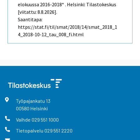
elokuussa 2016-2018* . Helsinki: Tilastokeskus
[viitattu: 8.8.2026].
Saantitapa:
https://stat.fi/til/smat/2018/14/smat_2018_1
4_2018-10-12_tau_008_fi.html
Työpajankatu
13
00580
Helsinki
Vaihde
029 551 1000
Tietopalvelu
029 551 2220