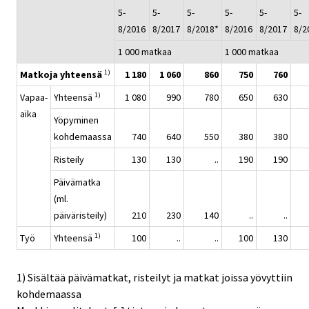
5-
5-
5-
5-
5-
5-
8/2016
8/2017
8/2018*
8/2016
8/2017
8/2
1 000 matkaa
1 000 matkaa
1)
Matkoja yhteensä
1 180
1 060
860
750
760
1)
Vapaa-
Yhteensä
1 080
990
780
650
630
aika
Yöpyminen
kohdemaassa
740
640
550
380
380
Risteily
130
130
..
190
190
Päivämatka
(ml.
päiväristeily)
210
230
140
..
..
1)
Työ
Yhteensä
100
..
..
100
130
1) Sisältää päivämatkat, risteilyt ja matkat joissa yövyttiin
kohdemaassa