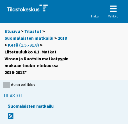
Valikko
Haku
Etusivu
>
Tilastot
>
Suomalaisten matkailu
>
2018
>
Kesä (1.5.-31.8)
>
Liitetaulukko 6.1. Matkat
Viroon ja Ruotsiin matkatyypin
mukaan touko-elokuussa
2016-2018*
Avaa valikko
TILASTOT
Suomalaisten matkailu