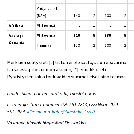
Yhdysvallat
(USA)
140
2
100
2
Afrikka
Yhteensä
..
..
..
..
Aasia ja
Yhteensä
310
5
330
5
Oseania
Thaimaa
130
2
100
2
Merkkien selitykset: [..] tietoa ei ole saatu, se on epävarma
tai salassapitosäännön alainen, [*] ennakkotieto.
Pyöristysten takia taulukoiden summat eivät aina täsmää.
Lähde: Suomalaisten matkailu, Tilastokeskus
Lisätietoja: Taru Tamminen 029 551 2243, Ossi Nurmi 029
551 2984,
liikenne.matkailu@tilastokeskus.fi
Vastaava tilastojohtaja: Mari Ylä-Jarkko