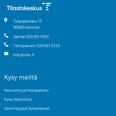
Työpajankatu
13
00580
Helsinki
Vaihde
029 551 1000
Tietopalvelu
029 551 2220
info@stat.fi
Kysy meiltä
Neuvonta ja tietopalvelu
Kysy tilastoista
Usein kysytyt kysymykset