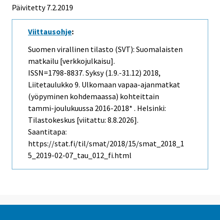
Päivitetty 7.2.2019
Viittausohje
:
Suomen virallinen tilasto (SVT): Suomalaisten
matkailu [verkkojulkaisu].
ISSN=1798-8837.
Syksy (1.9.-31.12)
2018,
Liitetaulukko 9. Ulkomaan vapaa-ajanmatkat
(yöpyminen kohdemaassa) kohteittain
tammi-joulukuussa 2016-2018* . Helsinki:
Tilastokeskus [viitattu: 8.8.2026].
Saantitapa:
https://stat.fi/til/smat/2018/15/smat_2018_1
5_2019-02-07_tau_012_fi.html