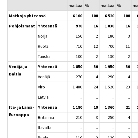
matkaa
%
matkaa
%
ma
Matkoja yhteensä
6 100
100
6 520
100
Pohjoismaat
Yhteensä
970
16
1 030
16
Norja
150
2
180
3
Ruotsi
710
12
700
11
Tanska
100
2
130
2
Venäjä ja
Yhteensä
1 850
30
1 950
30
Baltia
Venäjä
270
4
290
4
Viro
1 480
24
1 520
23
Latvia
..
..
..
..
Itä- ja Länsi-
Yhteensä
1 180
19
1 360
21
Eurooppa
Britannia
210
3
250
4
Itävalta
..
..
..
..
Puola
110
2
120
2