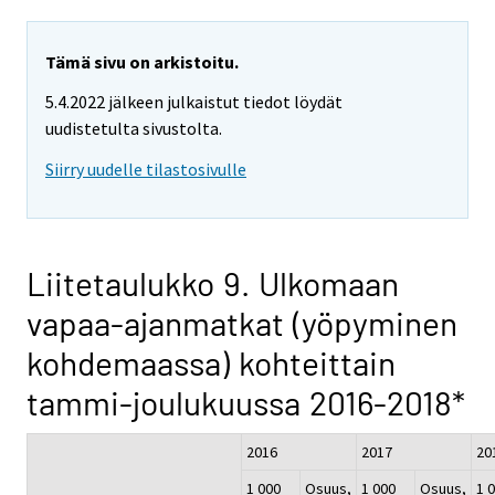
Tämä sivu on arkistoitu.
5.4.2022 jälkeen julkaistut tiedot löydät
uudistetulta sivustolta.
Siirry uudelle tilastosivulle
Liitetaulukko 9. Ulkomaan
vapaa-ajanmatkat (yöpyminen
kohdemaassa) kohteittain
tammi-joulukuussa 2016-2018*
2016
2017
20
1 000
Osuus,
1 000
Osuus,
1 