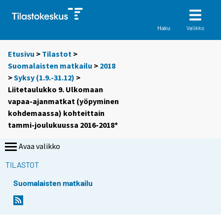
Valikko
Haku
Etusivu
>
Tilastot
>
Suomalaisten matkailu
>
2018
>
Syksy (1.9.-31.12)
>
Liitetaulukko 9. Ulkomaan
vapaa-ajanmatkat (yöpyminen
kohdemaassa) kohteittain
tammi-joulukuussa 2016-2018*
Avaa valikko
TILASTOT
Suomalaisten matkailu