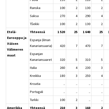
Ranska
100
2
130
2
Saksa
270
4
290
4
Tšekki
100
2
130
2
Etelä-
Yhteensä
1 520
25
1 640
25
Eurooppa ja
Espanja (ilman
Itäisen
Kanariansaaria)
420
7
470
7
Välimeren
Espanjan
maat
Kanariansaaret
320
5
310
5
Italia
260
4
230
3
Kreikka
180
3
250
4
Kroatia
..
..
..
..
Portugali
..
..
..
..
Turkki
100
2
..
..
Amerikka
Yhteensä
210
3
160
2