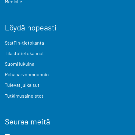
Medialle
Löydä nopeasti
StatFin-tietokanta
Tilastotietokannat
Suomi lukuina
Rahanarvonmuunnin
Tulevat julkaisut
Tutkimusaineistot
Seuraa meitä