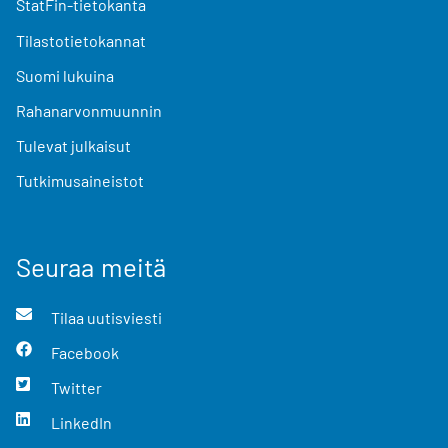
StatFin-tietokanta
Tilastotietokannat
Suomi lukuina
Rahanarvonmuunnin
Tulevat julkaisut
Tutkimusaineistot
Seuraa meitä
Tilaa uutisviesti
Facebook
Twitter
LinkedIn