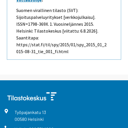
Suomen virallinen tilasto (SVT):
Sijoituspalveluyritykset [verkkojulkaisu].
ISSN=1798-369X.
1. Vuosineljännes
2015.
Helsinki: Tilastokeskus [viitattu: 6.8.2026].
Saantitapa:
https://stat.fi/til/spy/2015/01/spy_2015_01_2
015-08-31_tie_001_fi.html
Työpajankatu
13
00580
Helsinki