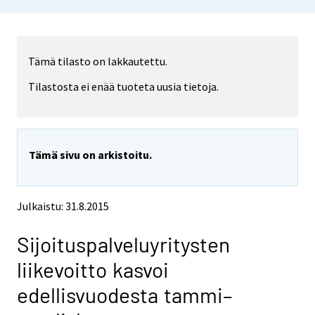
o
o
u
u
a
a
r
r
Tämä tilasto on lakkautettu.
e
e
m
m
Tilastosta ei enää tuoteta uusia tietoja.
o
o
v
v
i
i
n
n
g
g
Tämä sivu on arkistoitu.
t
t
o
o
a
a
n
n
Julkaistu: 31.8.2015
o
o
t
t
Sijoituspalveluyritysten
h
h
e
e
liikevoitto kasvoi
r
r
s
s
edellisvuodesta tammi–
e
e
r
r