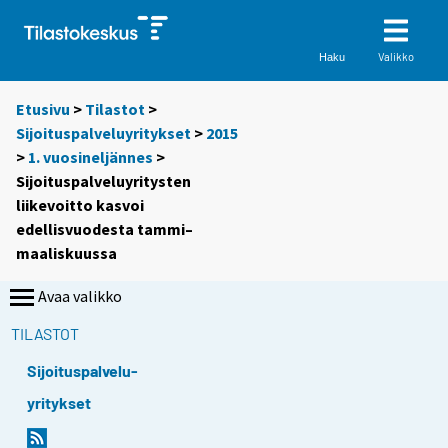
Valikko
Haku
Etusivu
>
Tilastot
>
Sijoituspalveluyritykset
>
2015
>
1. vuosineljännes
>
Sijoituspalveluyritysten
liikevoitto kasvoi
edellisvuodesta tammi–
maaliskuussa
Avaa valikko
TILASTOT
Sijoituspalvelu-
yritykset
Y
Y