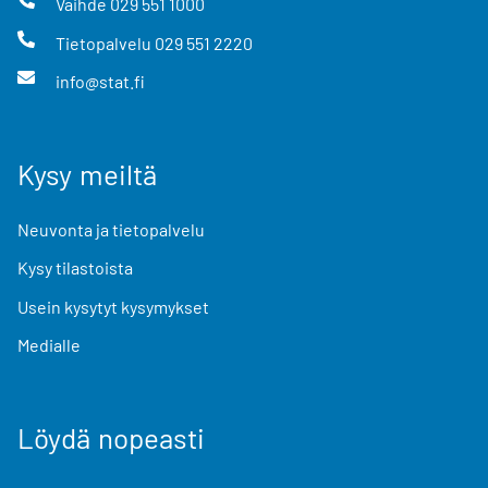
Vaihde
029 551 1000
Tietopalvelu
029 551 2220
info@stat.fi
Kysy meiltä
Neuvonta ja tietopalvelu
Kysy tilastoista
Usein kysytyt kysymykset
Medialle
Löydä nopeasti