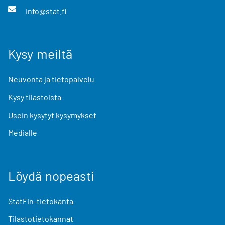
info@stat.fi
Kysy meiltä
Neuvonta ja tietopalvelu
Kysy tilastoista
Usein kysytyt kysymykset
Medialle
Löydä nopeasti
StatFin-tietokanta
Tilastotietokannat