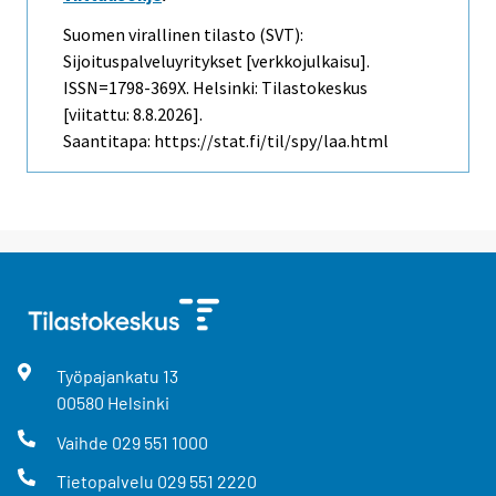
Suomen virallinen tilasto (SVT):
Sijoituspalveluyritykset [verkkojulkaisu].
ISSN=1798-369X. Helsinki: Tilastokeskus
[viitattu: 8.8.2026].
Saantitapa: https://stat.fi/til/spy/laa.html
Työpajankatu
13
00580
Helsinki
Vaihde
029 551 1000
Tietopalvelu
029 551 2220