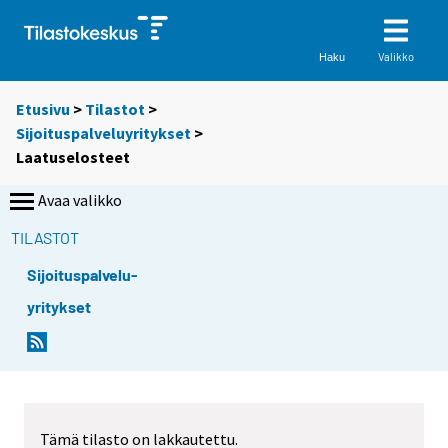
Valikko
Haku
Etusivu
>
Tilastot
>
Sijoituspalveluyritykset
>
Laatuselosteet
Avaa valikko
TILASTOT
Sijoituspalvelu-
yritykset
Tämä tilasto on lakkautettu.