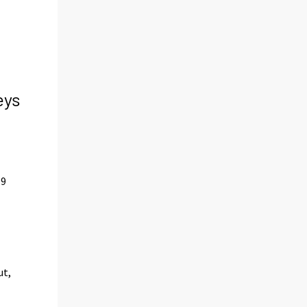
eys
99
ut,