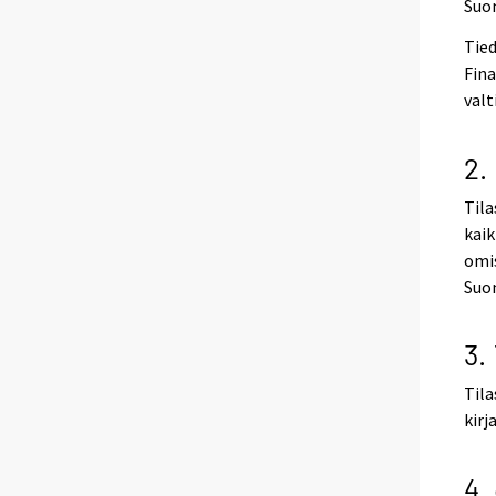
Suo
Tied
Fina
valt
2.
Til
kaik
omis
Suom
3.
Tila
kirj
4.