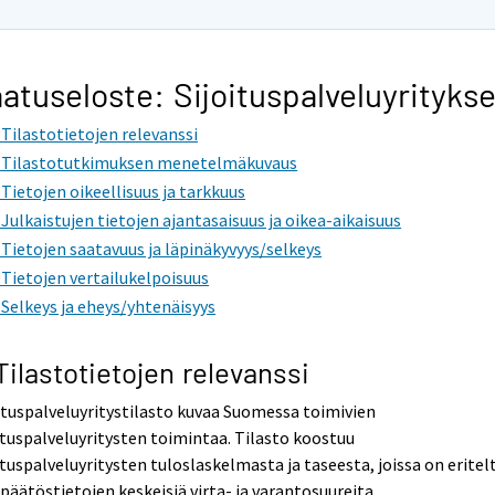
atuseloste: Sijoituspalveluyritykse
. Tilastotietojen relevanssi
. Tilastotutkimuksen menetelmäkuvaus
. Tietojen oikeellisuus ja tarkkuus
. Julkaistujen tietojen ajantasaisuus ja oikea-aikaisuus
. Tietojen saatavuus ja läpinäkyvyys/selkeys
. Tietojen vertailukelpoisuus
. Selkeys ja eheys/yhtenäisyys
 Tilastotietojen relevanssi
ituspalveluyritystilasto kuvaa Suomessa toimivien
ituspalveluyritysten toimintaa. Tilasto koostuu
ituspalveluyritysten tuloslaskelmasta ja taseesta, joissa on eritel
npäätöstietojen keskeisiä virta- ja varantosuureita.