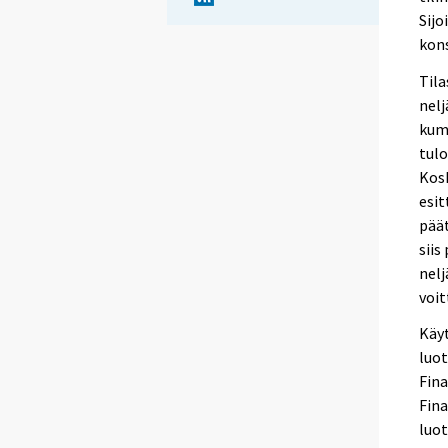
Sijo
kons
Tila
nelj
kumu
tulo
Kosk
esit
päät
siis
nelj
voit
Käyt
luot
Fin
Fina
luot