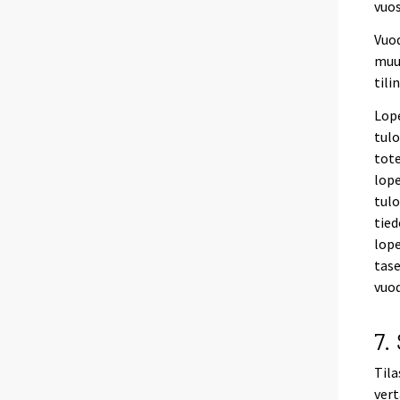
vuos
Vuod
muut
tili
Lope
tulo
tote
lope
tulo
tied
lope
tase
vuod
7.
Tila
vert