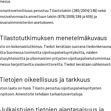
messa.
onantovelvollisuus perustuu Tilastolakiin (280/2004/14§) sekä
nssivalvonnasta annettuun lakiin (878/2008/18§ ja 60§) ja
iovarainministeriön asetukseen.
 Tilastotutkimuksen menetelmäkuvaus
asto on kokonaistutkimus. Tiedot kerätään suorana tiedonkeruun
ilta Suomessa toimivilta sijoituspalveluyrityksiltä, näiden
tusyhteisöiltä ja ulkomaisten yritysten sijoituspalvelutoimintaa
essa harjoittavilta sivukonttoreilta. Tiedot kerätään sähköisesti
 Tietojen oikeellisuus ja tarkkuus
ston laatu on hyvä. Tilasto perustuu sijoituspalveluyritysten
anpitoon. Aineistolle tehdään tarkastusvertailuja.
 Julkaistujen tietojen ajantasaisuus ja