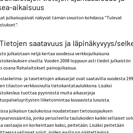
kea-aikaisuus
at julkaisupäivät näkyvät tämän sivuston kohdassa "Tulevat
istukset".
 Tietojen saatavuus ja läpinäkyvyys/selk
sto julkaistaan neljä kertaa vuodessa verkkojulkaisuna
stokeskuksen sivuilla. Vuoden 2008 loppuun asti tiedot julkaistiin
 osana Rahalaitokset painojulkaisua.
slaskelma- ja tasetietojen aikasarjat ovat saatavilla vuodesta 19
en tilaston verkkosivulla tietokantataulukkona. Lisäksi
stokeskus tuottaa pyynnöstä muita aikasarjoja
ituspalveluyritysten liiketoimintaa kuvaavista luvuista.
issa julkaisun taulukoissa noudatetaan tietosuojauksen
ysarvosääntöä, jonka perusteella taulukoiden kaikki sellaiset sol
sa vastaajia on korkeintaan kaksi, peitetään. Lisäksi peitetään
ittaessa sellaiset solut, joiden avulla on pääteltävissä