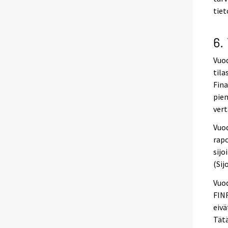
tiet
6.
Vuod
tila
Fin
pien
vert
Vuod
rapo
sijo
(Sij
Vuod
FINR
eivä
Tätä