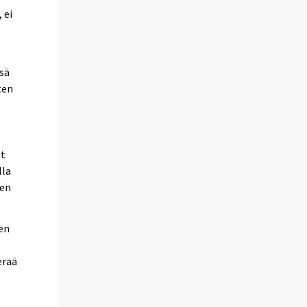
 ei
nsä
ten
at
lla
den
en
erää