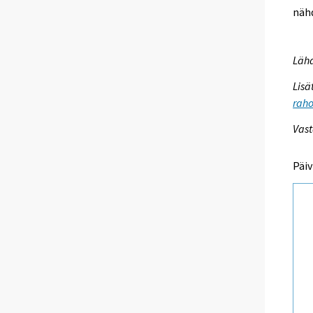
näh
Lähd
Lisä
raho
Vast
Päiv