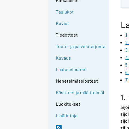
Katsaukset
Taulukot
La
Kuviot
1
Tiedotteet
2
Tuote- ja palvelutarjonta
3
4
Kuvaus
5
Laatuselosteet
6
7
Menetelmäselosteet
Käsitteet ja määritelmät
1.
Luokitukset
Sijo
sijo
Lisätietoja
sijo
tili