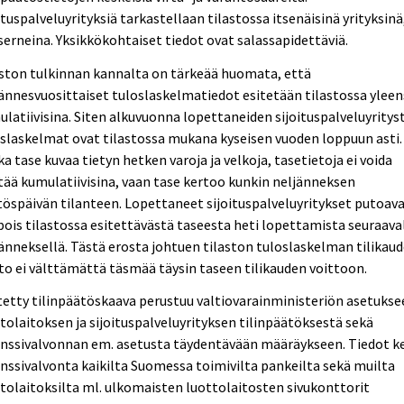
ituspalveluyrityksiä tarkastellaan tilastossa itsenäisinä yrityksinä,
erneina. Yksikkökohtaiset tiedot ovat salassapidettäviä.
ston tulkinnan kannalta on tärkeää huomata, että
ännesvuosittaiset tuloslaskelmatiedot esitetään tilastossa ylee
latiivisina. Siten alkuvuonna lopettaneiden sijoituspalveluyritys
slaskelmat ovat tilastossa mukana kyseisen vuoden loppuun asti.
a tase kuvaa tietyn hetken varoja ja velkoja, tasetietoja ei voida
tää kumulatiivisina, vaan tase kertoo kunkin neljänneksen
öspäivän tilanteen. Lopettaneet sijoituspalveluyritykset putoav
 pois tilastossa esitettävästä taseesta heti lopettamista seuraava
änneksellä. Tästä erosta johtuen tilaston tuloslaskelman tilikau
to ei välttämättä täsmää täysin taseen tilikauden voittoon.
etty tilinpäätöskaava perustuu valtiovarainministeriön asetukse
tolaitoksen ja sijoituspalveluyrityksen tilinpäätöksestä sekä
anssivalvonnan em. asetusta täydentävään määräykseen. Tiedot k
nssivalvonta kaikilta Suomessa toimivilta pankeilta sekä muilta
tolaitoksilta ml. ulkomaisten luottolaitosten sivukonttorit