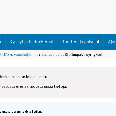
a
Kyselyt ja tiedonkeruut
Tuotteet ja palvelut
Aja
2017
>
4. vuosineljännes
> Laatuseloste: Sijoituspalveluyritykset
ämä tilasto on lakkautettu.
ilastosta ei enää tuoteta uusia tietoja.
ämä sivu on arkistoitu.