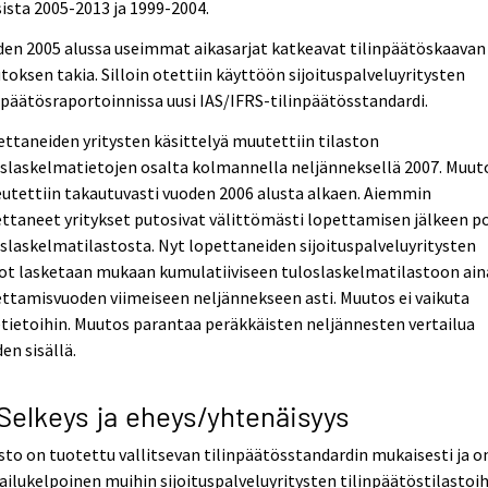
ista 2005-2013 ja 1999-2004.
en 2005 alussa useimmat aikasarjat katkeavat tilinpäätöskaavan
oksen takia. Silloin otettiin käyttöön sijoituspalveluyritysten
npäätösraportoinnissa uusi IAS/IFRS-tilinpäätösstandardi.
ttaneiden yritysten käsittelyä muutettiin tilaston
slaskelmatietojen osalta kolmannella neljänneksellä 2007. Muut
utettiin takautuvasti vuoden 2006 alusta alkaen. Aiemmin
ttaneet yritykset putosivat välittömästi lopettamisen jälkeen p
slaskelmatilastosta. Nyt lopettaneiden sijoituspalveluyritysten
ot lasketaan mukaan kumulatiiviseen tuloslaskelmatilastoon ain
ttamisvuoden viimeiseen neljännekseen asti. Muutos ei vaikuta
tietoihin. Muutos parantaa peräkkäisten neljännesten vertailua
en sisällä.
 Selkeys ja eheys/yhtenäisyys
sto on tuotettu vallitsevan tilinpäätösstandardin mukaisesti ja o
ailukelpoinen muihin sijoituspalveluyritysten tilinpäätöstilastoi