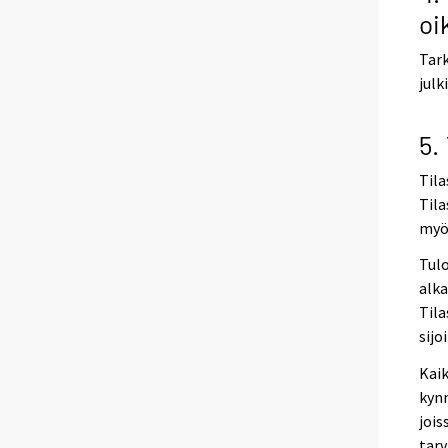
oi
Tark
julk
5.
Tila
Tila
myös
Tulo
alka
Tila
sijo
Kaik
kynn
jois
tarv