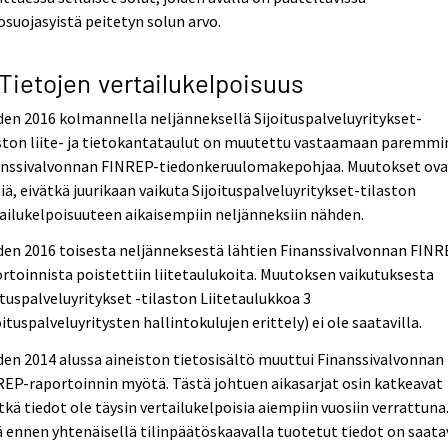
osuojasyistä peitetyn solun arvo.
 Tietojen vertailukelpoisuus
en 2016 kolmannella neljänneksellä Sijoituspalveluyritykset-
ston liite- ja tietokantataulut on muutettu vastaamaan paremmi
anssivalvonnan FINREP-tiedonkeruulomakepohjaa. Muutokset ova
iä, eivätkä juurikaan vaikuta Sijoituspalveluyritykset-tilaston
ailukelpoisuuteen aikaisempiin neljänneksiin nähden.
en 2016 toisesta neljänneksestä lähtien Finanssivalvonnan FINR
rtoinnista poistettiin liitetaulukoita. Muutoksen vaikutuksesta
ituspalveluyritykset -tilaston Liitetaulukkoa 3
oituspalveluyritysten hallintokulujen erittely) ei ole saatavilla.
en 2014 alussa aineiston tietosisältö muuttui Finanssivalvonnan
EP-raportoinnin myötä. Tästä johtuen aikasarjat osin katkeavat
tkä tiedot ole täysin vertailukelpoisia aiempiin vuosiin verrattuna
 ennen yhtenäisellä tilinpäätöskaavalla tuotetut tiedot on saatav