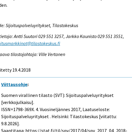
den.
e: Sijoituspalveluyritykset, Tilastokeskus
tietoja: Antti Suutari 029 551 3257, Jarkko Kaunisto 029 551 3551,
itusmarkkinat@tilastokeskus.fi
aava tilastojohtaja: Ville Vertanen
itetty 19.4.2018
Viittausohje
:
Suomen virallinen tilasto (SVT): Sijoituspalveluyritykset
[verkkojulkaisu].
ISSN=1798-369X.
4. Vuosineljännes
2017, Laatuseloste:
Sijoituspalveluyritykset . Helsinki: Tilastokeskus [viitattu:
9.8.2026].
Saantitapa: https://stat.fi/til/spy/2017/04/spy_2017_04_2018-