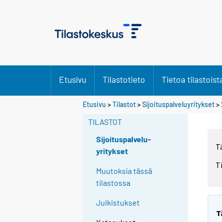
Etusivu
Tilastotieto
Tietoa tilastoist
Etusivu
>
Tilastot
>
Sijoituspalveluyritykset
>
TILASTOT
Sijoituspalvelu-
T
yritykset
T
Muutoksia tässä
tilastossa
Julkistukset
T