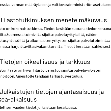
nssivalvonnan määräykseen ja valtiovarainministeriön asetuksee
 Tilastotutkimuksen menetelmäkuvaus
asto on kokonaistutkimus. Tiedot kerätään suorana tiedonkeruun
ilta Suomessa toimivilta sijoituspalveluyrityksiltä, näiden
tusyhteisöiltä ja ulkomaisten yritysten sijoituspalvelutoimintaa
essa harjoittavilta sivukonttoreilta. Tiedot kerätään sähköisesti
 Tietojen oikeellisuus ja tarkkuus
ston laatu on hyvä. Tilasto perustuu sijoituspalveluyritysten
anpitoon. Aineistolle tehdään tarkastusvertailuja.
 Julkaistujen tietojen ajantasaisuus ja
kea-aikaisuus
dellisen vuoden tiedot julkaistaan kesäkuussa.