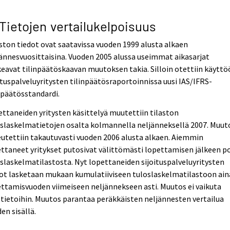
 Tietojen vertailukelpoisuus
ston tiedot ovat saatavissa vuoden 1999 alusta alkaen
ännesvuosittaisina. Vuoden 2005 alussa useimmat aikasarjat
eavat tilinpäätöskaavan muutoksen takia. Silloin otettiin käytt
ituspalveluyritysten tilinpäätösraportoinnissa uusi IAS/IFRS-
npäätösstandardi.
ttaneiden yritysten käsittelyä muutettiin tilaston
slaskelmatietojen osalta kolmannella neljänneksellä 2007. Muut
utettiin takautuvasti vuoden 2006 alusta alkaen. Aiemmin
ttaneet yritykset putosivat välittömästi lopettamisen jälkeen p
slaskelmatilastosta. Nyt lopettaneiden sijoituspalveluyritysten
ot lasketaan mukaan kumulatiiviseen tuloslaskelmatilastoon ain
ttamisvuoden viimeiseen neljännekseen asti. Muutos ei vaikuta
tietoihin. Muutos parantaa peräkkäisten neljännesten vertailua
en sisällä.