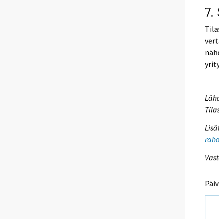
7.
Tila
vert
nähd
yrit
Lähd
Tila
Lisä
raho
Vast
Päiv