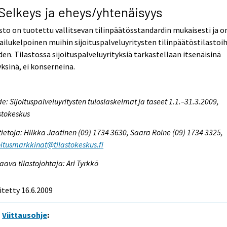
 Selkeys ja eheys/yhtenäisyys
sto on tuotettu vallitsevan tilinpäätösstandardin mukaisesti ja o
ailukelpoinen muihin sijoituspalveluyritysten tilinpäätöstilastoi
en. Tilastossa sijoituspalveluyrityksiä tarkastellaan itsenäisinä
yksinä, ei konserneina.
e: Sijoituspalveluyritysten tuloslaskelmat ja taseet 1.1.–31.3.2009,
stokeskus
tietoja: Hilkka Jaatinen (09) 1734 3630, Saara Roine (09) 1734 3325,
itusmarkkinat@tilastokeskus.fi
aava tilastojohtaja: Ari Tyrkkö
itetty 16.6.2009
Viittausohje
: