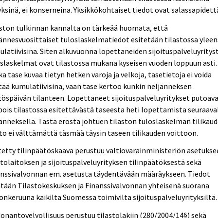
yksinä, ei konserneina. Yksikkökohtaiset tiedot ovat salassapidett
ston tulkinnan kannalta on tärkeää huomata, että
ännesvuosittaiset tuloslaskelmatiedot esitetään tilastossa ylee
latiivisina. Siten alkuvuonna lopettaneiden sijoituspalveluyritys
slaskelmat ovat tilastossa mukana kyseisen vuoden loppuun asti.
a tase kuvaa tietyn hetken varoja ja velkoja, tasetietoja ei voida
tää kumulatiivisina, vaan tase kertoo kunkin neljänneksen
öspäivän tilanteen. Lopettaneet sijoituspalveluyritykset putoav
 pois tilastossa esitettävästä taseesta heti lopettamista seuraava
änneksellä. Tästä erosta johtuen tilaston tuloslaskelman tilikau
to ei välttämättä täsmää täysin taseen tilikauden voittoon.
etty tilinpäätöskaava perustuu valtiovarainministeriön asetukse
tolaitoksen ja sijoituspalveluyrityksen tilinpäätöksestä sekä
anssivalvonnan em. asetusta täydentävään määräykseen. Tiedot
tään Tilastokeskuksen ja Finanssivalvonnan yhteisenä suorana
onkeruuna kaikilta Suomessa toimivilta sijoituspalveluyrityksiltä.
onantovelvollisuus perustuu tilastolakiin (280/2004/14§) sekä