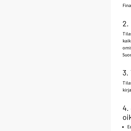
Fina
2.
Til
kaik
omis
Suom
3.
Tila
kirj
4.
oi
E