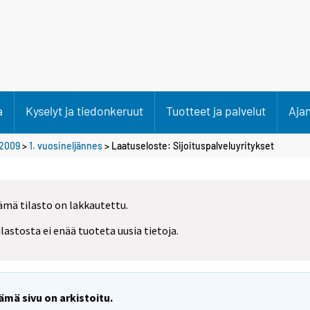
a
Kyselyt ja tiedonkeruut
Tuotteet ja palvelut
Aja
2009
>
1. vuosineljännes
> Laatuseloste: Sijoituspalveluyritykset
ämä tilasto on lakkautettu.
ilastosta ei enää tuoteta uusia tietoja.
ämä sivu on arkistoitu.