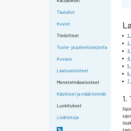
Katsaukset
Taulukot
La
Kuviot
1
Tiedotteet
2
Tuote- ja palvelutarjonta
3
4
Kuvaus
5
Laatuselosteet
6
7
Menetelmäselosteet
Käsitteet ja määritelmät
1.
Luokitukset
Sijo
sijo
Lisätietoja
lisä
tiet