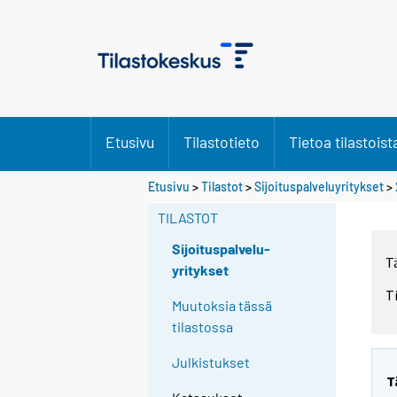
Etusivu
Tilastotieto
Tietoa tilastoist
Etusivu
>
Tilastot
>
Sijoituspalveluyritykset
>
TILASTOT
Sijoituspalvelu-
T
yritykset
T
Muutoksia tässä
tilastossa
Julkistukset
T