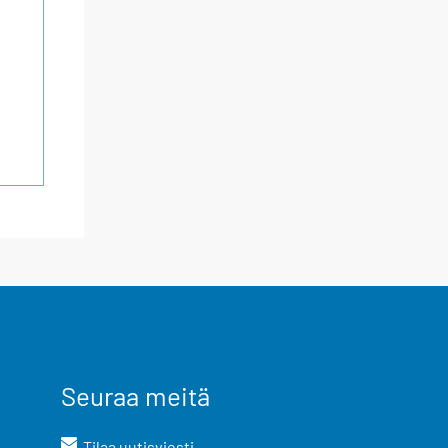
Seuraa meitä
Tilaa uutisviesti