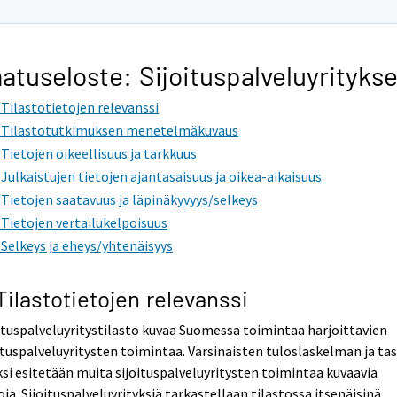
atuseloste: Sijoituspalveluyritykse
. Tilastotietojen relevanssi
. Tilastotutkimuksen menetelmäkuvaus
. Tietojen oikeellisuus ja tarkkuus
. Julkaistujen tietojen ajantasaisuus ja oikea-aikaisuus
. Tietojen saatavuus ja läpinäkyvyys/selkeys
. Tietojen vertailukelpoisuus
. Selkeys ja eheys/yhtenäisyys
 Tilastotietojen relevanssi
ituspalveluyritystilasto kuvaa Suomessa toimintaa harjoittavien
ituspalveluyritysten toimintaa. Varsinaisten tuloslaskelman ja ta
ksi esitetään muita sijoituspalveluyritysten toimintaa kuvaavia
oja. Sijoituspalveluyrityksiä tarkastellaan tilastossa itsenäisinä