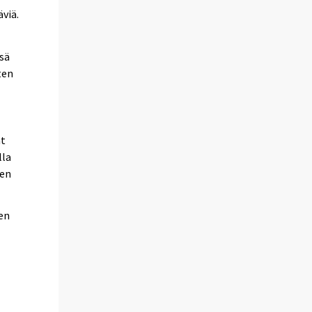
äviä.
nsä
ten
at
lla
den
en