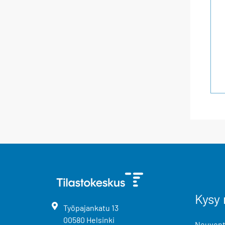
Kysy 
Työpajankatu
13
00580
Helsinki
Neuvonta