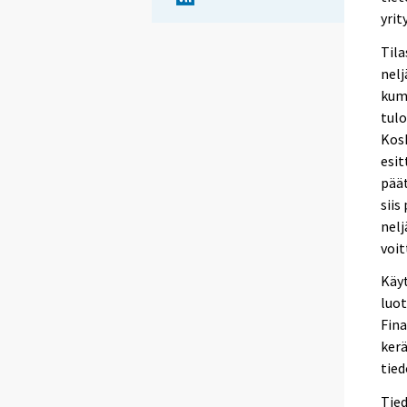
yrit
Tila
nelj
kumu
tulo
Kosk
esit
päät
siis
nelj
voit
Käyt
luot
Fin
kerä
tied
Tied