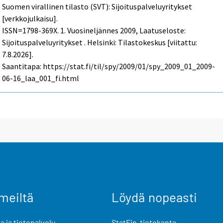
Suomen virallinen tilasto (SVT): Sijoituspalveluyritykset
[verkkojulkaisu].
ISSN=1798-369X.
1. Vuosineljännes
2009, Laatuseloste:
Sijoituspalveluyritykset . Helsinki: Tilastokeskus [viitattu:
7.8.2026].
Saantitapa: https://stat.fi/til/spy/2009/01/spy_2009_01_2009-
06-16_laa_001_fi.html
meiltä
Löydä nopeasti
 ja tietopalvelu
StatFin-tietokanta