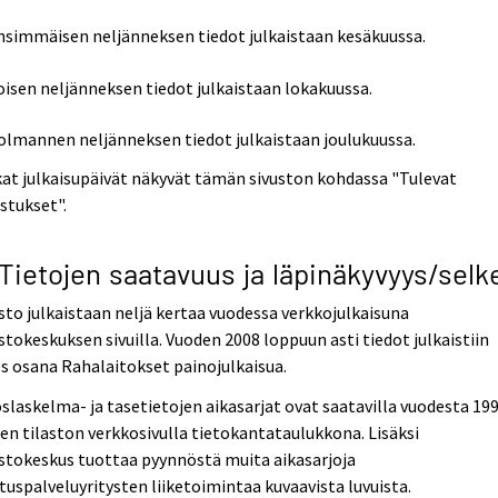
nsimmäisen neljänneksen tiedot julkaistaan kesäkuussa.
oisen neljänneksen tiedot julkaistaan lokakuussa.
olmannen neljänneksen tiedot julkaistaan joulukuussa.
at julkaisupäivät näkyvät tämän sivuston kohdassa "Tulevat
istukset".
 Tietojen saatavuus ja läpinäkyvyys/selk
sto julkaistaan neljä kertaa vuodessa verkkojulkaisuna
stokeskuksen sivuilla. Vuoden 2008 loppuun asti tiedot julkaistiin
 osana Rahalaitokset painojulkaisua.
slaskelma- ja tasetietojen aikasarjat ovat saatavilla vuodesta 19
en tilaston verkkosivulla tietokantataulukkona. Lisäksi
stokeskus tuottaa pyynnöstä muita aikasarjoja
ituspalveluyritysten liiketoimintaa kuvaavista luvuista.