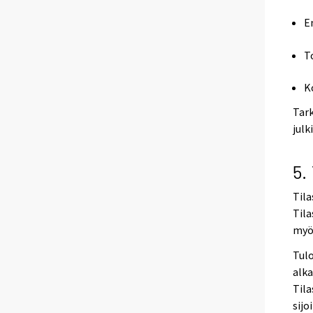
E
T
K
Tark
julk
5.
Tila
Tila
myös
Tulo
alka
Tila
sijo