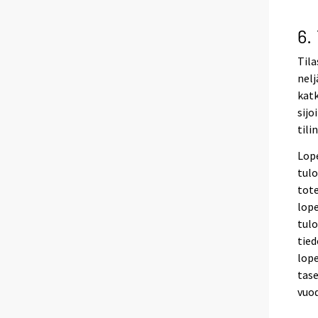
6.
Tila
nelj
katk
sijo
tili
Lope
tulo
tote
lope
tulo
tied
lope
tase
vuod