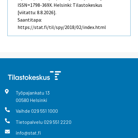
ISSN=1798-369X. Helsinki: Tilastokeskus
[viitattu: 8.8.2026].
Saantitapa:
https://stat.fi/til/spy/2018/02/index.html
Työpajankatu
13
00580
Helsinki
Vaihde
029 551 1000
Tietopalvelu
029 551 2220
info@stat.fi