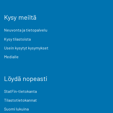
Kysy meiltä
Neuvonta ja tietopalvelu
Kysy tilastoista
Usein kysytyt kysymykset
Medialle
Löydä nopeasti
StatFin-tietokanta
Tilastotietokannat
Suomi lukuina