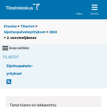
Valikko
Haku
Etusivu
>
Tilastot
>
Sijoituspalveluyritykset
>
2018
>
2. vuosineljännes
Avaa valikko
TILASTOT
Sijoituspalvelu-
yritykset
Tämä tilasto on lakkautettu.