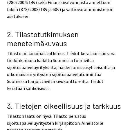
(280/2004/14§) sekä Finanssivalvonnasta annettuun
lakiin (878/2008/18§ ja 60§) ja valtiovarainministeriön
asetukseen.
2. Tilastotutkimuksen
menetelmäkuvaus
Tilasto on kokonaistutkimus. Tiedot kerätään suorana
tiedonkeruuna kaikilta Suomessa toimivilta
sijoituspalveluyrityksiltä, näiden omistusyhteisöiltä ja
ulkomaisten yritysten sijoituspalvelutoimintaa
Suomessa harjoittavilta sivukonttoreilta. Tiedot
kerätään sähköisesti.
3. Tietojen oikeellisuus ja tarkkuus
Tilaston laatu on hyvä. Tilasto perustuu
sijoituspalveluyritysten kirjanpitoon. Aineistolle