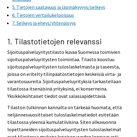
5. Tietojen saatavuus ja läpinäkyvyys/selkeys
6. Tietojen vertailukelpoisuus
7. Selkeys ja eheys/yhtenäisyys
1. Tilastotietojen relevanssi
Sijoituspalveluyritystilasto kuvaa Suomessa toimivien
sijoituspalveluyritysten toimintaa. Tilasto koostuu
sijoituspalveluyritysten tuloslaskelmasta ja taseesta,
joissa on eritelty tilinpäätöstietojen keskeisiä virta- ja
varantosuureita. Sijoituspalveluyrityksiä tarkastellaan
tilastossa itsenäisinä yrityksinä, ei konserneina.
Yksikkökohtaiset tiedot ovat salassapidettäviä.
Tilaston tulkinnan kannalta on tärkeää huomata, että
neljännesvuosittaiset tuloslaskelmatiedot esitetään
tilastossa yleensä kumulatiivisina. Siten alkuvuonna
lopettaneiden sijoituspalveluyritysten tuloslaskelmat
ovat tilastossa mukana kyseisen vuoden loppuun asti.