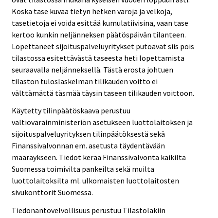
Koska tase kuvaa tietyn hetken varoja ja velkoja,
tasetietoja ei voida esittää kumulatiivisina, vaan tase
kertoo kunkin neljänneksen päätöspäivän tilanteen.
Lopettaneet sijoituspalveluyritykset putoavat siis pois
tilastossa esitettävästä taseesta heti lopettamista
seuraavalla neljänneksellä. Tästä erosta johtuen
tilaston tuloslaskelman tilikauden voitto ei
välttämättä täsmää täysin taseen tilikauden voittoon.
Käytetty tilinpäätöskaava perustuu
valtiovarainministeriön asetukseen luottolaitoksen ja
sijoituspalveluyrityksen tilinpäätöksestä sekä
Finanssivalvonnan em. asetusta täydentävään
määräykseen. Tiedot kerää Finanssivalvonta kaikilta
Suomessa toimivilta pankeilta sekä muilta
luottolaitoksilta ml. ulkomaisten luottolaitosten
sivukonttorit Suomessa.
Tiedonantovelvollisuus perustuu Tilastolakiin