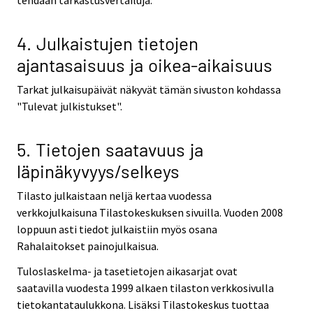
tehdään tarkastusvertailuja.
4. Julkaistujen tietojen
ajantasaisuus ja oikea-aikaisuus
Tarkat julkaisupäivät näkyvät tämän sivuston kohdassa
"Tulevat julkistukset".
5. Tietojen saatavuus ja
läpinäkyvyys/selkeys
Tilasto julkaistaan neljä kertaa vuodessa
verkkojulkaisuna Tilastokeskuksen sivuilla. Vuoden 2008
loppuun asti tiedot julkaistiin myös osana
Rahalaitokset painojulkaisua.
Tuloslaskelma- ja tasetietojen aikasarjat ovat
saatavilla vuodesta 1999 alkaen tilaston verkkosivulla
tietokantataulukkona. Lisäksi Tilastokeskus tuottaa