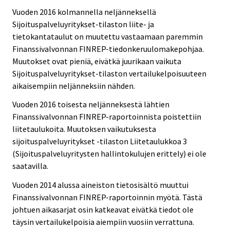
Vuoden 2016 kolmannella neljänneksellä
Sijoituspalveluyritykset-tilaston liite- ja
tietokantataulut on muutettu vastaamaan paremmin
Finanssivalvonnan FINREP-tiedonkeruulomakepohjaa.
Muutokset ovat pieniä, eivätkä juurikaan vaikuta
Sijoituspalveluyritykset-tilaston vertailukelpoisuuteen
aikaisempiin neljänneksiin nähden.
Vuoden 2016 toisesta neljänneksestä lähtien
Finanssivalvonnan FINREP-raportoinnista poistettiin
liitetaulukoita. Muutoksen vaikutuksesta
sijoituspalveluyritykset -tilaston Liitetaulukkoa 3
(Sijoituspalveluyritysten hallintokulujen erittely) ei ole
saatavilla.
Vuoden 2014 alussa aineiston tietosisältö muuttui
Finanssivalvonnan FINREP-raportoinnin myötä. Tästä
johtuen aikasarjat osin katkeavat eivätkä tiedot ole
täysin vertailukelpoisia aiempiin vuosiin verrattuna.