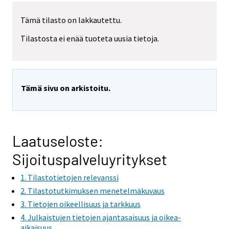
Tämä tilasto on lakkautettu.
Tilastosta ei enää tuoteta uusia tietoja.
Tämä sivu on arkistoitu.
Laatuseloste:
Sijoituspalveluyritykset
1. Tilastotietojen relevanssi
2. Tilastotutkimuksen menetelmäkuvaus
3. Tietojen oikeellisuus ja tarkkuus
4. Julkaistujen tietojen ajantasaisuus ja oikea-
aikaisuus