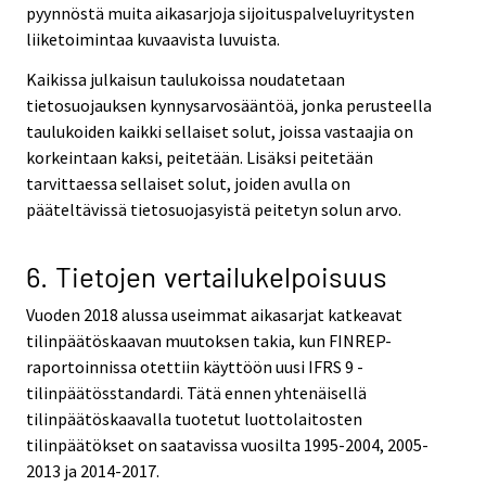
pyynnöstä muita aikasarjoja sijoituspalveluyritysten
liiketoimintaa kuvaavista luvuista.
Kaikissa julkaisun taulukoissa noudatetaan
tietosuojauksen kynnysarvosääntöä, jonka perusteella
taulukoiden kaikki sellaiset solut, joissa vastaajia on
korkeintaan kaksi, peitetään. Lisäksi peitetään
tarvittaessa sellaiset solut, joiden avulla on
pääteltävissä tietosuojasyistä peitetyn solun arvo.
6. Tietojen vertailukelpoisuus
Vuoden 2018 alussa useimmat aikasarjat katkeavat
tilinpäätöskaavan muutoksen takia, kun FINREP-
raportoinnissa otettiin käyttöön uusi IFRS 9 -
tilinpäätösstandardi. Tätä ennen yhtenäisellä
tilinpäätöskaavalla tuotetut luottolaitosten
tilinpäätökset on saatavissa vuosilta 1995-2004, 2005-
2013 ja 2014-2017.