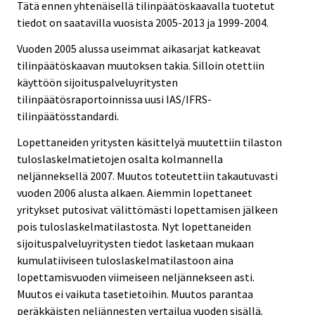
Tätä ennen yhtenäisellä tilinpäätöskaavalla tuotetut
tiedot on saatavilla vuosista 2005-2013 ja 1999-2004.
Vuoden 2005 alussa useimmat aikasarjat katkeavat
tilinpäätöskaavan muutoksen takia. Silloin otettiin
käyttöön sijoituspalveluyritysten
tilinpäätösraportoinnissa uusi IAS/IFRS-
tilinpäätösstandardi.
Lopettaneiden yritysten käsittelyä muutettiin tilaston
tuloslaskelmatietojen osalta kolmannella
neljänneksellä 2007. Muutos toteutettiin takautuvasti
vuoden 2006 alusta alkaen. Aiemmin lopettaneet
yritykset putosivat välittömästi lopettamisen jälkeen
pois tuloslaskelmatilastosta. Nyt lopettaneiden
sijoituspalveluyritysten tiedot lasketaan mukaan
kumulatiiviseen tuloslaskelmatilastoon aina
lopettamisvuoden viimeiseen neljännekseen asti.
Muutos ei vaikuta tasetietoihin. Muutos parantaa
peräkkäisten neljännesten vertailua vuoden sisällä.