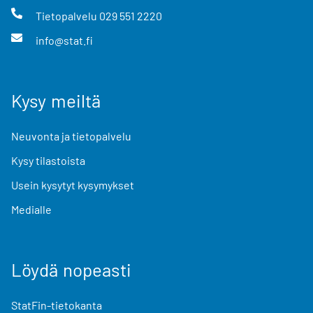
Tietopalvelu
029 551 2220
info@stat.fi
Kysy meiltä
Neuvonta ja tietopalvelu
Kysy tilastoista
Usein kysytyt kysymykset
Medialle
Löydä nopeasti
StatFin-tietokanta