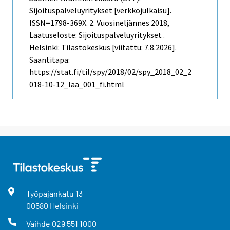
Sijoituspalveluyritykset [verkkojulkaisu].
ISSN=1798-369X.
2. Vuosineljännes
2018,
Laatuseloste: Sijoituspalveluyritykset .
Helsinki: Tilastokeskus [viitattu: 7.8.2026].
Saantitapa:
https://stat.fi/til/spy/2018/02/spy_2018_02_2
018-10-12_laa_001_fi.html
Työpajankatu
13
00580
Helsinki
Vaihde
029 551 1000