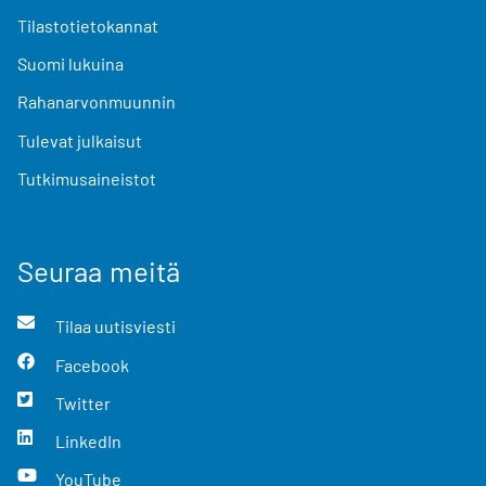
Tilastotietokannat
Suomi lukuina
Rahanarvonmuunnin
Tulevat julkaisut
Tutkimusaineistot
Seuraa meitä
Tilaa uutisviesti
Facebook
Twitter
LinkedIn
YouTube