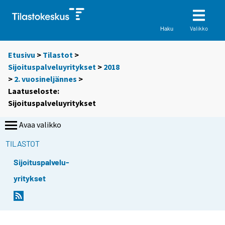
Valikko
Haku
Etusivu
>
Tilastot
>
Sijoituspalveluyritykset
>
2018
>
2. vuosineljännes
>
Laatuseloste:
Sijoituspalveluyritykset
Avaa valikko
TILASTOT
Sijoituspalvelu-
yritykset