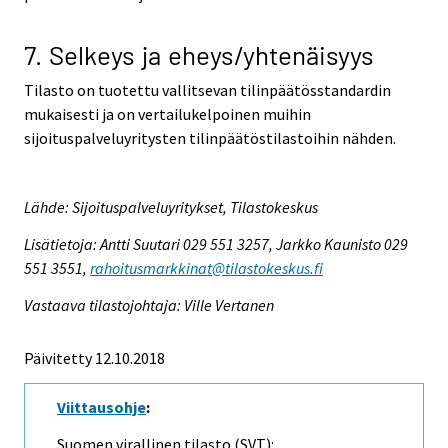
7. Selkeys ja eheys/yhtenäisyys
Tilasto on tuotettu vallitsevan tilinpäätösstandardin
mukaisesti ja on vertailukelpoinen muihin
sijoituspalveluyritysten tilinpäätöstilastoihin nähden.
Lähde: Sijoituspalveluyritykset, Tilastokeskus
Lisätietoja: Antti Suutari 029 551 3257, Jarkko Kaunisto 029
551 3551,
rahoitusmarkkinat@tilastokeskus.fi
Vastaava tilastojohtaja: Ville Vertanen
Päivitetty 12.10.2018
Viittausohje
:
Suomen virallinen tilasto (SVT):