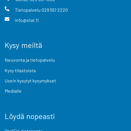
Tietopalvelu
029 551 2220
info@stat.fi
Kysy meiltä
Neuvonta ja tietopalvelu
Kysy tilastoista
Usein kysytyt kysymykset
Medialle
Löydä nopeasti
StatFin-tietokanta