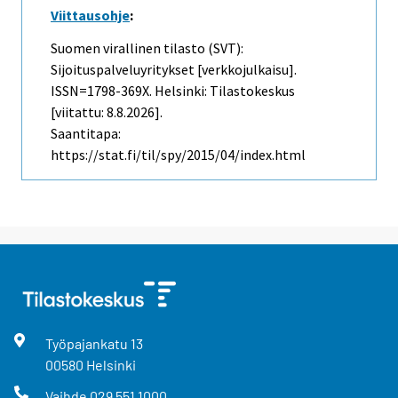
Viittausohje
:
Suomen virallinen tilasto (SVT):
Sijoituspalveluyritykset [verkkojulkaisu].
ISSN=1798-369X. Helsinki: Tilastokeskus
[viitattu: 8.8.2026].
Saantitapa:
https://stat.fi/til/spy/2015/04/index.html
Työpajankatu
13
00580
Helsinki
Vaihde
029 551 1000