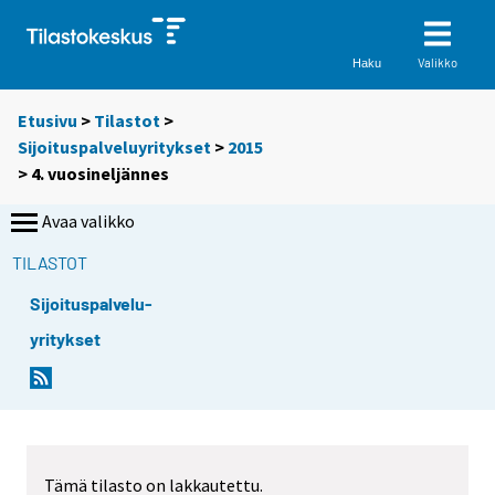
Valikko
Haku
Etusivu
>
Tilastot
>
Sijoituspalveluyritykset
>
2015
>
4. vuosineljännes
Avaa valikko
TILASTOT
Sijoituspalvelu-
yritykset
Tämä tilasto on lakkautettu.