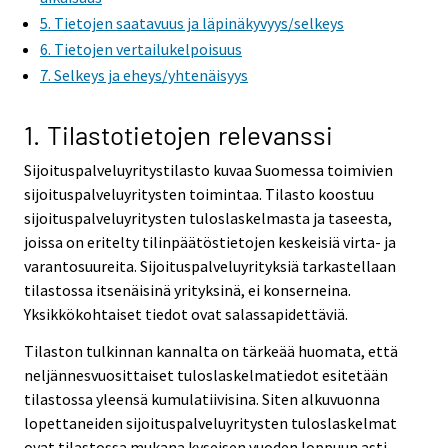
5. Tietojen saatavuus ja läpinäkyvyys/selkeys
6. Tietojen vertailukelpoisuus
7. Selkeys ja eheys/yhtenäisyys
1. Tilastotietojen relevanssi
Sijoituspalveluyritystilasto kuvaa Suomessa toimivien
sijoituspalveluyritysten toimintaa. Tilasto koostuu
sijoituspalveluyritysten tuloslaskelmasta ja taseesta,
joissa on eritelty tilinpäätöstietojen keskeisiä virta- ja
varantosuureita. Sijoituspalveluyrityksiä tarkastellaan
tilastossa itsenäisinä yrityksinä, ei konserneina.
Yksikkökohtaiset tiedot ovat salassapidettäviä.
Tilaston tulkinnan kannalta on tärkeää huomata, että
neljännesvuosittaiset tuloslaskelmatiedot esitetään
tilastossa yleensä kumulatiivisina. Siten alkuvuonna
lopettaneiden sijoituspalveluyritysten tuloslaskelmat
ovat tilastossa mukana kyseisen vuoden loppuun asti.