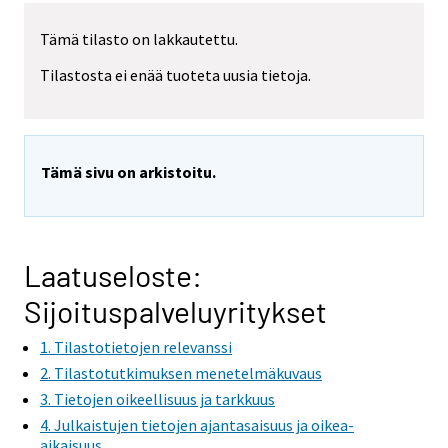
Tämä tilasto on lakkautettu.
Tilastosta ei enää tuoteta uusia tietoja.
Tämä sivu on arkistoitu.
Laatuseloste:
Sijoituspalveluyritykset
1. Tilastotietojen relevanssi
2. Tilastotutkimuksen menetelmäkuvaus
3. Tietojen oikeellisuus ja tarkkuus
4. Julkaistujen tietojen ajantasaisuus ja oikea-
aikaisuus