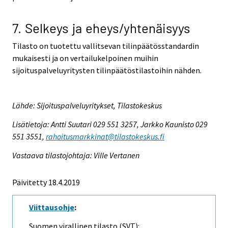
7. Selkeys ja eheys/yhtenäisyys
Tilasto on tuotettu vallitsevan tilinpäätösstandardin
mukaisesti ja on vertailukelpoinen muihin
sijoituspalveluyritysten tilinpäätöstilastoihin nähden.
Lähde: Sijoituspalveluyritykset, Tilastokeskus
Lisätietoja: Antti Suutari 029 551 3257, Jarkko Kaunisto 029
551 3551,
rahoitusmarkkinat@tilastokeskus.fi
Vastaava tilastojohtaja: Ville Vertanen
Päivitetty 18.4.2019
Viittausohje
:
Suomen virallinen tilasto (SVT):