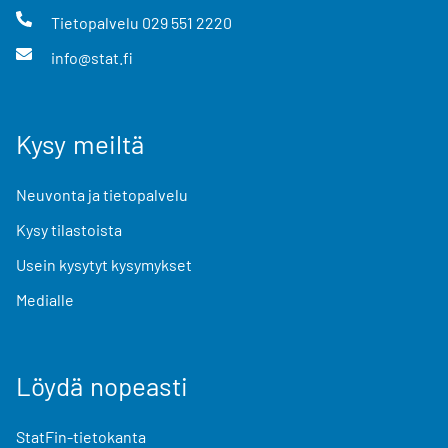
Tietopalvelu
029 551 2220
info@stat.fi
Kysy meiltä
Neuvonta ja tietopalvelu
Kysy tilastoista
Usein kysytyt kysymykset
Medialle
Löydä nopeasti
StatFin-tietokanta