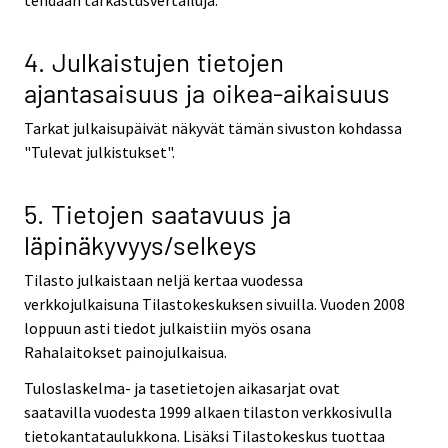
tehdään tarkastusvertailuja.
4. Julkaistujen tietojen
ajantasaisuus ja oikea-aikaisuus
Tarkat julkaisupäivät näkyvät tämän sivuston kohdassa
"Tulevat julkistukset".
5. Tietojen saatavuus ja
läpinäkyvyys/selkeys
Tilasto julkaistaan neljä kertaa vuodessa
verkkojulkaisuna Tilastokeskuksen sivuilla. Vuoden 2008
loppuun asti tiedot julkaistiin myös osana
Rahalaitokset painojulkaisua.
Tuloslaskelma- ja tasetietojen aikasarjat ovat
saatavilla vuodesta 1999 alkaen tilaston verkkosivulla
tietokantataulukkona. Lisäksi Tilastokeskus tuottaa