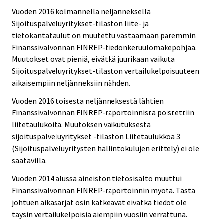
Vuoden 2016 kolmannella neljänneksellä
Sijoituspalveluyritykset-tilaston liite- ja
tietokantataulut on muutettu vastaamaan paremmin
Finanssivalvonnan FINREP-tiedonkeruulomakepohjaa.
Muutokset ovat pieniä, eivätkä juurikaan vaikuta
Sijoituspalveluyritykset-tilaston vertailukelpoisuuteen
aikaisempiin neljänneksiin nähden.
Vuoden 2016 toisesta neljänneksestä lähtien
Finanssivalvonnan FINREP-raportoinnista poistettiin
liitetaulukoita. Muutoksen vaikutuksesta
sijoituspalveluyritykset -tilaston Liitetaulukkoa 3
(Sijoituspalveluyritysten hallintokulujen erittely) ei ole
saatavilla.
Vuoden 2014 alussa aineiston tietosisältö muuttui
Finanssivalvonnan FINREP-raportoinnin myötä. Tästä
johtuen aikasarjat osin katkeavat eivätkä tiedot ole
täysin vertailukelpoisia aiempiin vuosiin verrattuna.