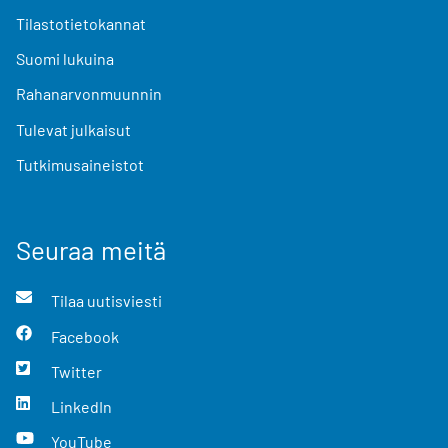
Tilastotietokannat
Suomi lukuina
Rahanarvonmuunnin
Tulevat julkaisut
Tutkimusaineistot
Seuraa meitä
Tilaa uutisviesti
Facebook
Twitter
LinkedIn
YouTube