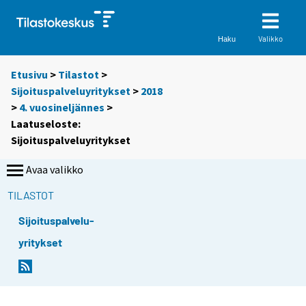
Valikko
Haku
Etusivu
>
Tilastot
>
Sijoituspalveluyritykset
>
2018
>
4. vuosineljännes
>
Laatuseloste:
Sijoituspalveluyritykset
Avaa valikko
TILASTOT
Sijoituspalvelu-
yritykset