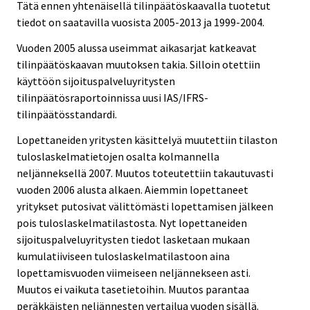
Tätä ennen yhtenäisellä tilinpäätöskaavalla tuotetut
tiedot on saatavilla vuosista 2005-2013 ja 1999-2004.
Vuoden 2005 alussa useimmat aikasarjat katkeavat
tilinpäätöskaavan muutoksen takia. Silloin otettiin
käyttöön sijoituspalveluyritysten
tilinpäätösraportoinnissa uusi IAS/IFRS-
tilinpäätösstandardi.
Lopettaneiden yritysten käsittelyä muutettiin tilaston
tuloslaskelmatietojen osalta kolmannella
neljänneksellä 2007. Muutos toteutettiin takautuvasti
vuoden 2006 alusta alkaen. Aiemmin lopettaneet
yritykset putosivat välittömästi lopettamisen jälkeen
pois tuloslaskelmatilastosta. Nyt lopettaneiden
sijoituspalveluyritysten tiedot lasketaan mukaan
kumulatiiviseen tuloslaskelmatilastoon aina
lopettamisvuoden viimeiseen neljännekseen asti.
Muutos ei vaikuta tasetietoihin. Muutos parantaa
peräkkäisten neljännesten vertailua vuoden sisällä.