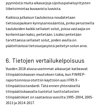
pyynnöstä muita aikasarjoja sijoituspalveluyritysten
liiketoimintaa kuvaavista luvuista.
Kaikissa julkaisun taulukoissa noudatetaan
tietosuojauksen kynnysarvosääntöä, jonka perusteella
taulukoiden kaikki sellaiset solut, joissa vastaajia on
korkeintaan kaksi, peitetään. Lisäksi peitetään
tarvittaessa sellaiset solut, joiden avulla on
pääteltävissä tietosuojasyistä peitetyn solun arvo.
6. Tietojen vertailukelpoisuus
Vuoden 2018 alussa useimmat aikasarjat katkeavat
tilinpäätöskaavan muutoksen takia, kun FINREP-
raportoinnissa otettiin käyttöön uusi IFRS 9 -
tilinpäätösstandardi. Tätä ennen yhtenäisellä
tilinpäätöskaavalla tuotetut luottolaitosten
tilinpäätökset on saatavissa vuosilta 1995-2004, 2005-
2013 ja 2014-2017.