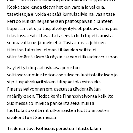
Koska tase kuvaa tietyn hetken varoja ja velkoja,
tasetietoja ei voida esittää kumulatiivisina, vaan tase
kertoo kunkin neljänneksen päätöspäivän tilanteen.
Lopettaneet sijoituspalveluyritykset putoavat siis pois
tilastossa esitettävästä taseesta heti lopettamista
seuraavalla neljänneksellä. Tästä erosta johtuen
tilaston tuloslaskelman tilikauden voitto ei
välttämättä täsmää täysin taseen tilikauden voittoon.
Käytetty tilinpäätöskaava perustuu
valtiovarainministeriön asetukseen luottolaitoksen ja
sijoituspalveluyrityksen tilinpäätöksestä sekä
Finanssivalvonnan em. asetusta täydentävään
määräykseen. Tiedot kerää Finanssivalvonta kaikilta
Suomessa toimivilta pankeilta sekä muilta
luottolaitoksilta ml. ulkomaisten luottolaitosten
sivukonttorit Suomessa.
Tiedonantovelvollisuus perustuu Tilastolakiin