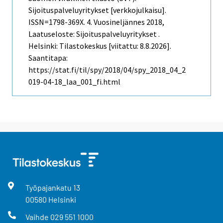
Sijoituspalveluyritykset [verkkojulkaisu].
ISSN=1798-369X.
4. Vuosineljännes
2018,
Laatuseloste: Sijoituspalveluyritykset .
Helsinki: Tilastokeskus [viitattu: 8.8.2026].
Saantitapa:
https://stat.fi/til/spy/2018/04/spy_2018_04_2
019-04-18_laa_001_fi.html
Työpajankatu
13
00580
Helsinki
Vaihde
029 551 1000