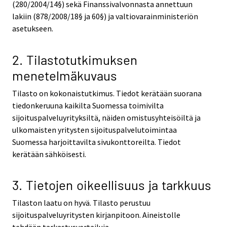
(280/2004/14§) sekä Finanssivalvonnasta annettuun
lakiin (878/2008/18§ ja 60§) ja valtiovarainministeriön
asetukseen.
2. Tilastotutkimuksen
menetelmäkuvaus
Tilasto on kokonaistutkimus. Tiedot kerätään suorana
tiedonkeruuna kaikilta Suomessa toimivilta
sijoituspalveluyrityksiltä, näiden omistusyhteisöiltä ja
ulkomaisten yritysten sijoituspalvelutoimintaa
Suomessa harjoittavilta sivukonttoreilta. Tiedot
kerätään sähköisesti.
3. Tietojen oikeellisuus ja tarkkuus
Tilaston laatu on hyvä. Tilasto perustuu
sijoituspalveluyritysten kirjanpitoon. Aineistolle