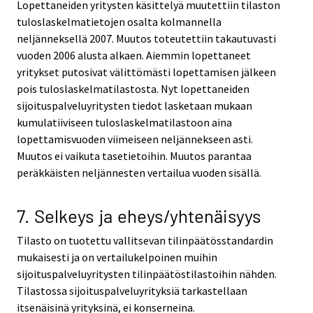
Lopettaneiden yritysten käsittelyä muutettiin tilaston
tuloslaskelmatietojen osalta kolmannella
neljänneksellä 2007. Muutos toteutettiin takautuvasti
vuoden 2006 alusta alkaen. Aiemmin lopettaneet
yritykset putosivat välittömästi lopettamisen jälkeen
pois tuloslaskelmatilastosta. Nyt lopettaneiden
sijoituspalveluyritysten tiedot lasketaan mukaan
kumulatiiviseen tuloslaskelmatilastoon aina
lopettamisvuoden viimeiseen neljännekseen asti.
Muutos ei vaikuta tasetietoihin. Muutos parantaa
peräkkäisten neljännesten vertailua vuoden sisällä.
7. Selkeys ja eheys/yhtenäisyys
Tilasto on tuotettu vallitsevan tilinpäätösstandardin
mukaisesti ja on vertailukelpoinen muihin
sijoituspalveluyritysten tilinpäätöstilastoihin nähden.
Tilastossa sijoituspalveluyrityksiä tarkastellaan
itsenäisinä yrityksinä, ei konserneina.