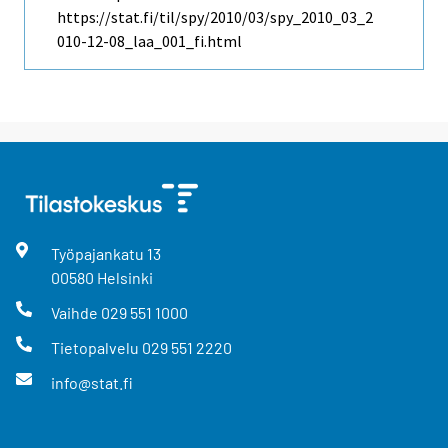
https://stat.fi/til/spy/2010/03/spy_2010_03_2
010-12-08_laa_001_fi.html
Työpajankatu
13
00580
Helsinki
Vaihde
029 551 1000
Tietopalvelu
029 551 2220
info@stat.fi