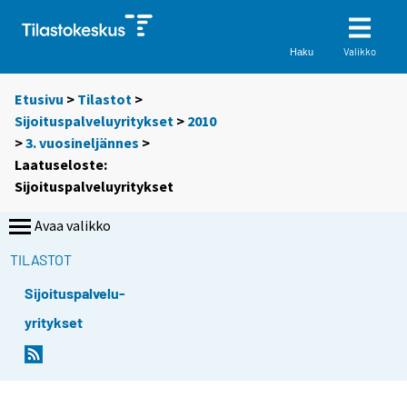
Valikko
Haku
Etusivu
>
Tilastot
>
Sijoituspalveluyritykset
>
2010
>
3. vuosineljännes
>
Laatuseloste:
Sijoituspalveluyritykset
Avaa valikko
TILASTOT
Sijoituspalvelu-
yritykset