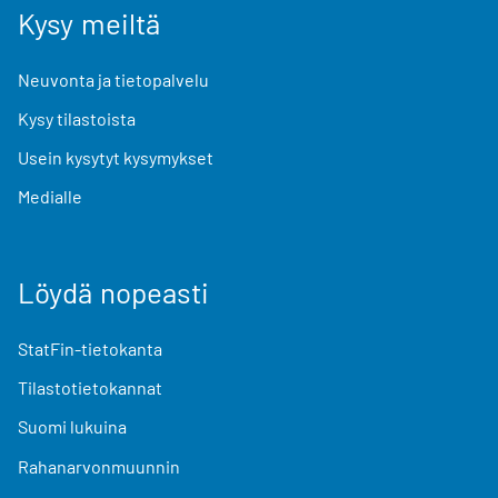
Kysy meiltä
Neuvonta ja tietopalvelu
Kysy tilastoista
Usein kysytyt kysymykset
Medialle
Löydä nopeasti
StatFin-tietokanta
Tilastotietokannat
Suomi lukuina
Rahanarvonmuunnin