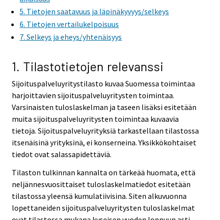
5. Tietojen saatavuus ja läpinäkyvyys/selkeys
6. Tietojen vertailukelpoisuus
7. Selkeys ja eheys/yhtenäisyys
1. Tilastotietojen relevanssi
Sijoituspalveluyritystilasto kuvaa Suomessa toimintaa
harjoittavien sijoituspalveluyritysten toimintaa.
Varsinaisten tuloslaskelman ja taseen lisäksi esitetään
muita sijoituspalveluyritysten toimintaa kuvaavia
tietoja. Sijoituspalveluyrityksiä tarkastellaan tilastossa
itsenäisinä yrityksinä, ei konserneina. Yksikkökohtaiset
tiedot ovat salassapidettäviä.
Tilaston tulkinnan kannalta on tärkeää huomata, että
neljännesvuosittaiset tuloslaskelmatiedot esitetään
tilastossa yleensä kumulatiivisina. Siten alkuvuonna
lopettaneiden sijoituspalveluyritysten tuloslaskelmat
ovat tilastossa mukana kyseisen vuoden loppuun asti.