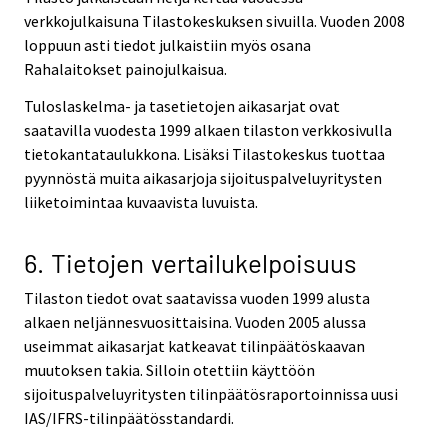
verkkojulkaisuna Tilastokeskuksen sivuilla. Vuoden 2008
loppuun asti tiedot julkaistiin myös osana
Rahalaitokset painojulkaisua.
Tuloslaskelma- ja tasetietojen aikasarjat ovat
saatavilla vuodesta 1999 alkaen tilaston verkkosivulla
tietokantataulukkona. Lisäksi Tilastokeskus tuottaa
pyynnöstä muita aikasarjoja sijoituspalveluyritysten
liiketoimintaa kuvaavista luvuista.
6. Tietojen vertailukelpoisuus
Tilaston tiedot ovat saatavissa vuoden 1999 alusta
alkaen neljännesvuosittaisina. Vuoden 2005 alussa
useimmat aikasarjat katkeavat tilinpäätöskaavan
muutoksen takia. Silloin otettiin käyttöön
sijoituspalveluyritysten tilinpäätösraportoinnissa uusi
IAS/IFRS-tilinpäätösstandardi.