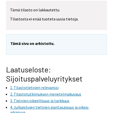
Tämä tilasto on lakkautettu.
Tilastosta ei enää tuoteta uusia tietoja.
Tämä sivu on arkistoitu.
Laatuseloste:
Sijoituspalveluyritykset
1. Tilastotietojen relevanssi
2. Tilastotutkimuksen menetelmäkuvaus
3. Tietojen oikeellisuus ja tarkkuus
4. Julkaistujen tietojen ajantasaisuus ja oikea-
aikaisuus