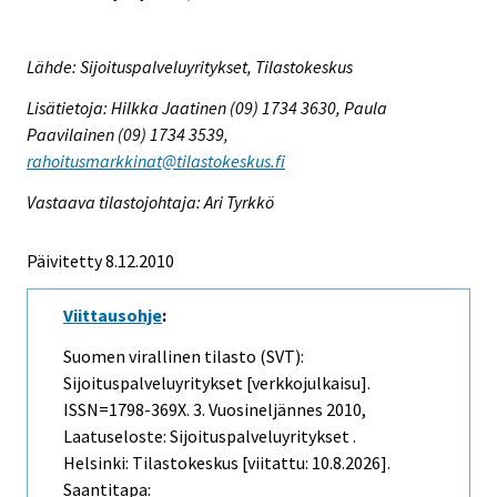
Lähde: Sijoituspalveluyritykset, Tilastokeskus
Lisätietoja: Hilkka Jaatinen (09) 1734 3630, Paula
Paavilainen (09) 1734 3539,
rahoitusmarkkinat@tilastokeskus.fi
Vastaava tilastojohtaja: Ari Tyrkkö
Päivitetty 8.12.2010
Viittausohje
:
Suomen virallinen tilasto (SVT):
Sijoituspalveluyritykset [verkkojulkaisu].
ISSN=1798-369X.
3. Vuosineljännes
2010,
Laatuseloste: Sijoituspalveluyritykset .
Helsinki: Tilastokeskus [viitattu: 10.8.2026].
Saantitapa: