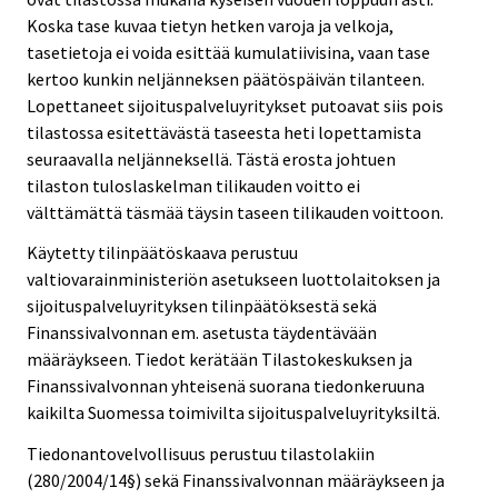
Koska tase kuvaa tietyn hetken varoja ja velkoja,
tasetietoja ei voida esittää kumulatiivisina, vaan tase
kertoo kunkin neljänneksen päätöspäivän tilanteen.
Lopettaneet sijoituspalveluyritykset putoavat siis pois
tilastossa esitettävästä taseesta heti lopettamista
seuraavalla neljänneksellä. Tästä erosta johtuen
tilaston tuloslaskelman tilikauden voitto ei
välttämättä täsmää täysin taseen tilikauden voittoon.
Käytetty tilinpäätöskaava perustuu
valtiovarainministeriön asetukseen luottolaitoksen ja
sijoituspalveluyrityksen tilinpäätöksestä sekä
Finanssivalvonnan em. asetusta täydentävään
määräykseen. Tiedot kerätään Tilastokeskuksen ja
Finanssivalvonnan yhteisenä suorana tiedonkeruuna
kaikilta Suomessa toimivilta sijoituspalveluyrityksiltä.
Tiedonantovelvollisuus perustuu tilastolakiin
(280/2004/14§) sekä Finanssivalvonnan määräykseen ja