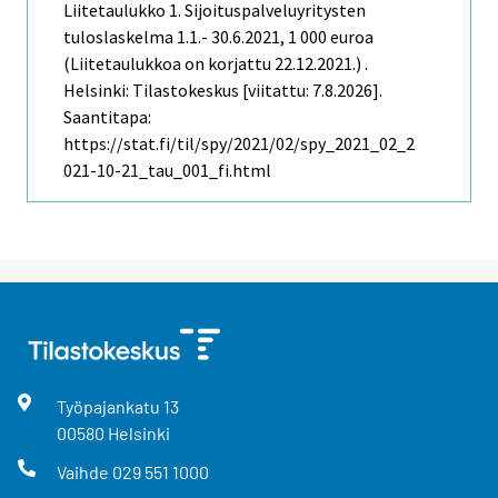
Liitetaulukko 1. Sijoituspalveluyritysten
tuloslaskelma 1.1.- 30.6.2021, 1 000 euroa
(Liitetaulukkoa on korjattu 22.12.2021.) .
Helsinki: Tilastokeskus [viitattu: 7.8.2026].
Saantitapa:
https://stat.fi/til/spy/2021/02/spy_2021_02_2
021-10-21_tau_001_fi.html
Työpajankatu
13
00580
Helsinki
Vaihde
029 551 1000