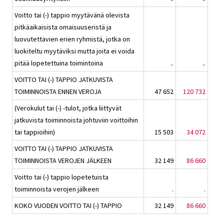
Voitto tai (-) tappio myytävänä olevista
pitkäaikaisista omaisuuseristä ja
luovutettavien erien ryhmistä, jotka on
luokiteltu myytäviksi mutta joita ei voida
pitää lopetettuina toimintoina
..
..
VOITTO TAI (-) TAPPIO JATKUVISTA
TOIMINNOISTA ENNEN VEROJA
47 652
120 732
(Verokulut tai (-) -tulot, jotka liittyvät
jatkuvista toiminnoista johtuviin voittoihin
tai tappioihin)
15 503
34 072
VOITTO TAI (-) TAPPIO JATKUVISTA
TOIMINNOISTA VEROJEN JÄLKEEN
32 149
86 660
Voitto tai (-) tappio lopetetuista
toiminnoista verojen jälkeen
.
.
KOKO VUODEN VOITTO TAI (-) TAPPIO
32 149
86 660