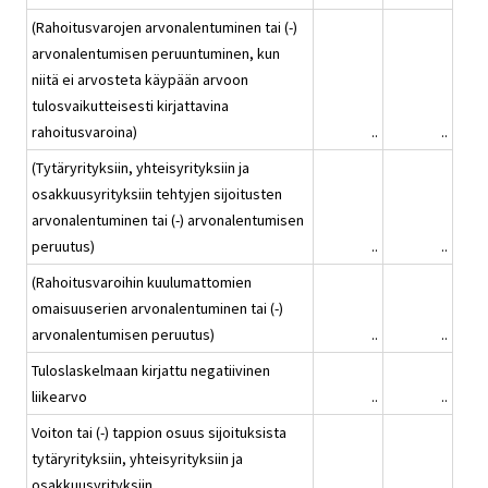
(Rahoitusvarojen arvonalentuminen tai (-)
arvonalentumisen peruuntuminen, kun
niitä ei arvosteta käypään arvoon
tulosvaikutteisesti kirjattavina
rahoitusvaroina)
..
..
(Tytäryrityksiin, yhteisyrityksiin ja
osakkuusyrityksiin tehtyjen sijoitusten
arvonalentuminen tai (-) arvonalentumisen
peruutus)
..
..
(Rahoitusvaroihin kuulumattomien
omaisuuserien arvonalentuminen tai (-)
arvonalentumisen peruutus)
..
..
Tuloslaskelmaan kirjattu negatiivinen
liikearvo
..
..
Voiton tai (-) tappion osuus sijoituksista
tytäryrityksiin, yhteisyrityksiin ja
osakkuusyrityksiin
..
..