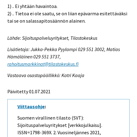
1) .. Ei yhtään havaintoa.
2) .. Tietoa ei ole saatu, se on liian epävarma esitettäväksi
tai se on salassapitosäännön alainen.
Lähde: Sijoituspalveluyritykset, Tilastokeskus
Lisätietoja: Jukka-Pekka Pyylampi 029 551 3002, Matias
Hämäläinen 029 551 3737,
rahoitusmarkkinat@tilastokeskus.fi
Vastaava osastopäällikkö: Katri Kaaja
Päivitetty 01.07.2021
Viittausohje
:
Suomen virallinen tilasto (SVT):
Sijoituspalveluyritykset [verkkojulkaisu].
ISSN=1798-369X.
2. Vuosineljännes
2021,