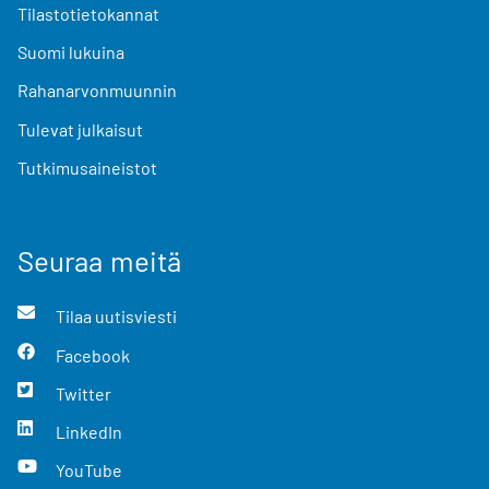
Tilastotietokannat
Suomi lukuina
Rahanarvonmuunnin
Tulevat julkaisut
Tutkimusaineistot
Seuraa meitä
Tilaa uutisviesti
Facebook
Twitter
LinkedIn
YouTube