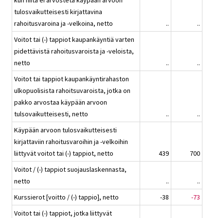
kun niitä ei arvosteta käypään arvoon
tulosvaikutteisesti kirjattavina
rahoitusvaroina ja -velkoina, netto
..
..
Voitot tai (-) tappiot kaupankäyntiä varten
pidettävistä rahoitusvaroista ja -veloista,
netto
..
..
Voitot tai tappiot kaupankäyntirahaston
ulkopuolisista rahoitsuvaroista, jotka on
pakko arvostaa käypään arvoon
tulsovaikutteisesti, netto
..
..
Käypään arvoon tulosvaikutteisesti
kirjattaviin rahoitusvaroihin ja -velkoihin
liittyvät voitot tai (-) tappiot, netto
439
700
Voitot / (-) tappiot suojauslaskennasta,
netto
..
..
Kurssierot [voitto / (-) tappio], netto
-38
-73
Voitot tai (-) tappiot, jotka liittyvät