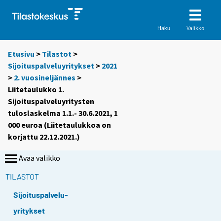
Valikko
Haku
Etusivu
>
Tilastot
>
Sijoituspalveluyritykset
>
2021
>
2. vuosineljännes
>
Liitetaulukko 1.
Sijoituspalveluyritysten
tuloslaskelma 1.1.- 30.6.2021, 1
000 euroa (Liitetaulukkoa on
korjattu 22.12.2021.)
Avaa valikko
TILASTOT
Sijoituspalvelu-
yritykset