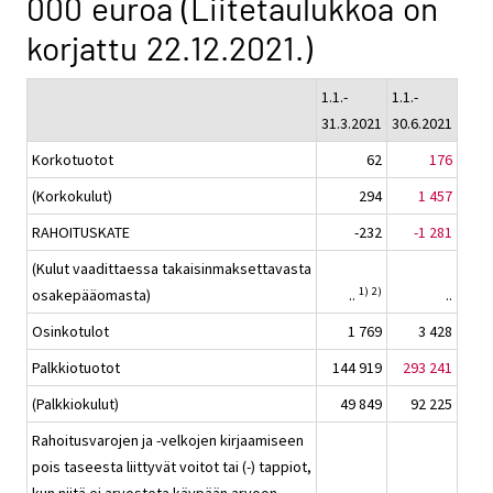
000 euroa (Liitetaulukkoa on
korjattu 22.12.2021.)
1.1.-
1.1.-
31.3.2021
30.6.2021
Korkotuotot
62
176
(Korkokulut)
294
1 457
RAHOITUSKATE
-232
-1 281
(Kulut vaadittaessa takaisinmaksettavasta
1)
2)
osakepääomasta)
..
..
Osinkotulot
1 769
3 428
Palkkiotuotot
144 919
293 241
(Palkkiokulut)
49 849
92 225
Rahoitusvarojen ja -velkojen kirjaamiseen
pois taseesta liittyvät voitot tai (-) tappiot,