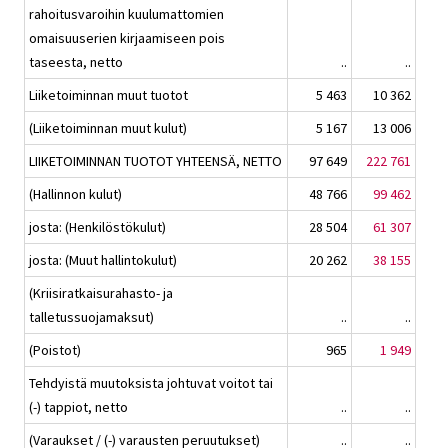
rahoitusvaroihin kuulumattomien
omaisuuserien kirjaamiseen pois
taseesta, netto
..
..
Liiketoiminnan muut tuotot
5 463
10 362
(Liiketoiminnan muut kulut)
5 167
13 006
LIIKETOIMINNAN TUOTOT YHTEENSÄ, NETTO
97 649
222 761
(Hallinnon kulut)
48 766
99 462
josta: (Henkilöstökulut)
28 504
61 307
josta: (Muut hallintokulut)
20 262
38 155
(Kriisiratkaisurahasto- ja
talletussuojamaksut)
..
..
(Poistot)
965
1 949
Tehdyistä muutoksista johtuvat voitot tai
(-) tappiot, netto
..
..
(Varaukset / (-) varausten peruutukset)
..
..