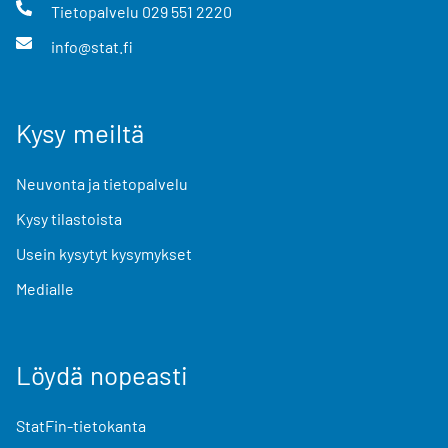
Tietopalvelu
029 551 2220
info@stat.fi
Kysy meiltä
Neuvonta ja tietopalvelu
Kysy tilastoista
Usein kysytyt kysymykset
Medialle
Löydä nopeasti
StatFin-tietokanta