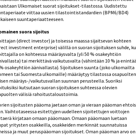
kaistaan Ulkomaiset suorat sijoitukset-tilastossa. Uudistettu
untaperiaate viittaa uusien tilastointistandardien (BPM6/BD4)
kaiseen suuntaperiaatteeseen.
omainen suora sijoitus
oittajan (direct investor) ja toisessa maassa sijaitsevan kohteen
rect investment enterprise) välillä on suoran sijoituksen suhde, k
oittajalla on kohteessa määräysvalta (yli 50 % osakeyhtiön
ivallasta) tai merkittävä vaikutusvalta (vähintään 10 % ja enintä
% osakeyhtiön äänivallasta). Sijoituksen suunta (joko ulkomailta
omeen tai Suomesta ulkomaille) määräytyy tilastossa osapuolte
isen määräys-/vaikutusvallan suunnan perusteella. Suoriksi
oituksiksi kutsutaan suoran sijoituksen suhteessa olevien
apuolten välisiä rahoitustaloustoimia.
orien sijoitusten pääoma jaetaan oman ja vieraan pääoman ehtois
in. Vaihtotaseessa esitettyjen uudelleen sijoitettujen voittojen
staerä kirjataan omaan pääomaan. Omaan pääomaan luetaan
upat yritysten osakkeilla, osakkeiden merkinnät suunnatuissa
neissa ja muut peruspääoman sijoitukset. Oman pääoman arvo on