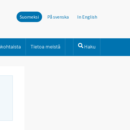
Suomeksi
På svenska
In English
nkohtaista
Tietoa meistä
Haku