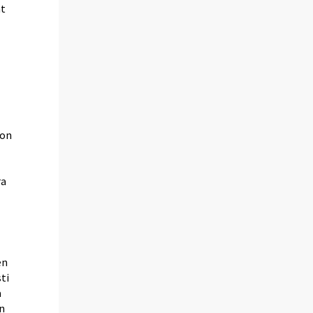
at
 on
ra
en
ti
a
in