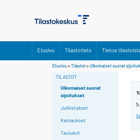
Etusivu
Tilastotieto
Tietoa tilastoist
Etusivu
>
Tilastot
>
Ulkomaiset suorat sijoitu
TILASTOT
Ulkomaiset suorat
T
sijoitukset
5
Julkistukset
S
Katsaukset
Taulukot