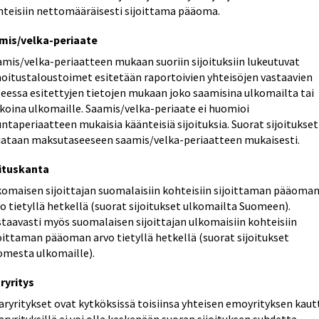
hteisiin nettomääräisesti sijoittama pääoma.
mis/velka-periaate
amis/velka-periaatteen mukaan suoriin sijoituksiin lukeutuvat
hoitustaloustoimet esitetään raportoivien yhteisöjen vastaavien
seessa esitettyjen tietojen mukaan joko saamisina ulkomailta tai
lkoina ulkomaille. Saamis/velka-periaate ei huomioi
ntaperiaatteen mukaisia käänteisiä sijoituksia. Suorat sijoitukset
rjataan maksutaseeseen saamis/velka-periaatteen mukaisesti.
oituskanta
komaisen sijoittajan suomalaisiin kohteisiin sijoittaman pääoma
o tietyllä hetkellä (suorat sijoitukset ulkomailta Suomeen).
taavasti myös suomalaisen sijoittajan ulkomaisiin kohteisiin
oittaman pääoman arvo tietyllä hetkellä (suorat sijoitukset
omesta ulkomaille).
ryritys
aryritykset ovat kytköksissä toisiinsa yhteisen emoyrityksen kaut