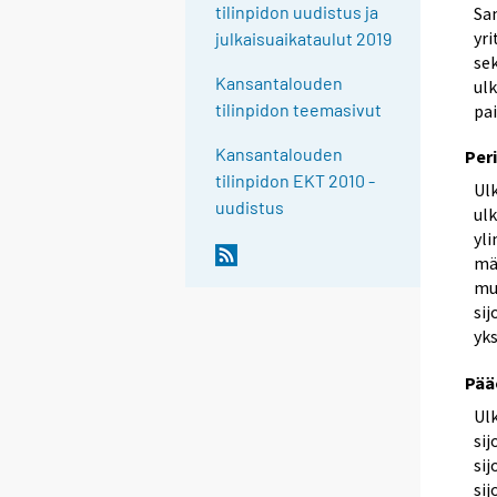
tilinpidon uudistus ja
Sa
yri
julkaisuaikataulut 2019
sek
Kansantalouden
ulk
tilinpidon teemasivut
pai
Kansantalouden
Per
tilinpidon EKT 2010 -
Ul
uudistus
ulk
yl
mä
mu
sij
yks
Pää
Ul
si
si
sij