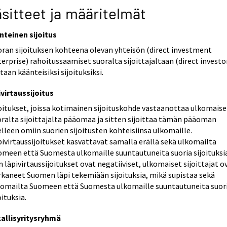
sitteet ja määritelmät
nteinen sijoitus
oran sijoituksen kohteena olevan yhteisön (direct investment
erprise) rahoitussaamiset suoralta sijoittajaltaan (direct investo
taan käänteisiksi sijoituksiksi.
virtaussijoitus
joitukset, joissa kotimainen sijoituskohde vastaanottaa ulkomaise
oralta sijoittajalta pääomaa ja sitten sijoittaa tämän pääoman
lleen omiin suorien sijoitusten kohteisiinsa ulkomaille.
ivirtaussijoitukset kasvattavat samalla erällä sekä ulkomailta
omeen että Suomesta ulkomaille suuntautuneita suoria sijoituksia
 läpivirtaussijoitukset ovat negatiiviset, ulkomaiset sijoittajat o
rkaneet Suomen läpi tekemiään sijoituksia, mikä supistaa sekä
komailta Suomeen että Suomesta ulkomaille suuntautuneita suor
oituksia.
kallisyritysryhmä