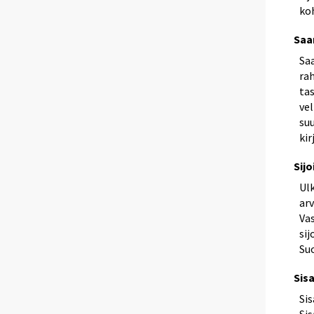
ko
Saa
Sa
ra
ta
ve
suu
ki
Sij
Ul
arv
Vas
sij
Su
Sisa
Sis