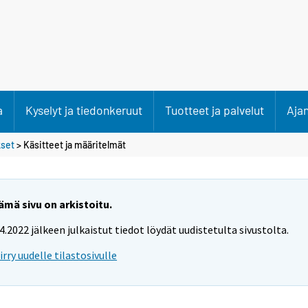
a
Kyselyt ja tiedonkeruut
Tuotteet ja palvelut
Aja
kset
> Käsitteet ja määritelmät
ämä sivu on arkistoitu.
.4.2022 jälkeen julkaistut tiedot löydät uudistetulta sivustolta.
iirry uudelle tilastosivulle