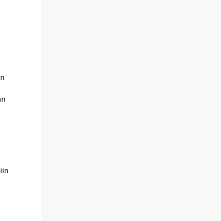
un
än
n
iin