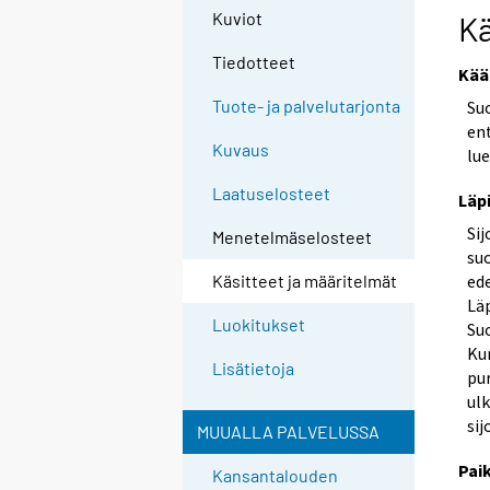
Kuviot
Kä
Tiedotteet
Kää
Tuote- ja palvelutarjonta
Su
ent
Kuvaus
lue
Laatuselosteet
Läpi
Si
Menetelmäselosteet
su
ede
Käsitteet ja määritelmät
Läp
Luokitukset
Su
Kun
Lisätietoja
pu
ul
sij
MUUALLA PALVELUSSA
Pai
Kansantalouden