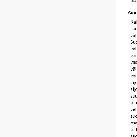
Sis
Suu
Ra
suo
vä
Su
väl
vai
vas
väl
vai
si
sij
suu
pe
ve
suo
mää
ne
sij