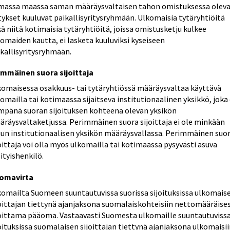
massa maassa saman määräysvaltaisen tahon omistuksessa olev
tykset kuuluvat paikallisyritysryhmään. Ulkomaisia tytäryhtiöitä
ä niitä kotimaisia tytäryhtiöitä, joissa omistusketju kulkee
omaiden kautta, ei lasketa kuuluviksi kyseiseen
kallisyritysryhmään.
immäinen suora sijoittaja
komaisessa osakkuus- tai tytäryhtiössä määräysvaltaa käyttävä
omailla tai kotimaassa sijaitseva institutionaalinen yksikkö, joka
impänä suoran sijoituksen kohteena olevan yksikön
äräysvaltaketjussa. Perimmäinen suora sijoittaja ei ole minkään
un institutionaalisen yksikön määräysvallassa. Perimmäinen suo
oittaja voi olla myös ulkomailla tai kotimaassa pysyvästi asuva
ityishenkilö.
omavirta
komailta Suomeen suuntautuvissa suorissa sijoituksissa ulkomais
joittajan tiettynä ajanjaksona suomalaiskohteisiin nettomääräises
joittama pääoma. Vastaavasti Suomesta ulkomaille suuntautuviss
oituksissa suomalaisen sijoittajan tiettynä ajanjaksona ulkomaisi