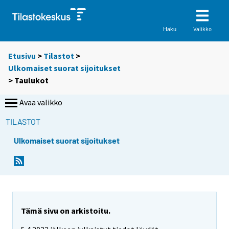
Valikko
Haku
Etusivu
>
Tilastot
>
Ulkomaiset suorat sijoitukset
> Taulukot
Avaa valikko
TILASTOT
Ulkomaiset suorat sijoitukset
S
S
i
i
i
i
r
r
r
r
y
y
Tämä sivu on arkistoitu.
t
t