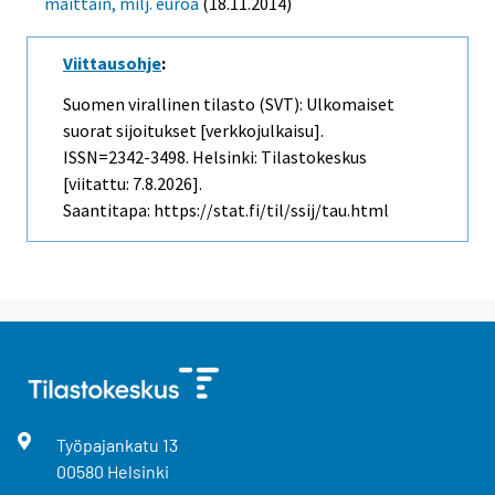
maittain, milj. euroa
(18.11.2014)
Viittausohje
:
Suomen virallinen tilasto (SVT): Ulkomaiset
suorat sijoitukset [verkkojulkaisu].
ISSN=2342-3498. Helsinki: Tilastokeskus
[viitattu: 7.8.2026].
Saantitapa: https://stat.fi/til/ssij/tau.html
Työpajankatu
13
00580
Helsinki