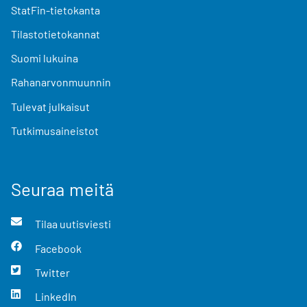
StatFin-tietokanta
Tilastotietokannat
Suomi lukuina
Rahanarvonmuunnin
Tulevat julkaisut
Tutkimusaineistot
Seuraa meitä
Tilaa uutisviesti
Facebook
Twitter
LinkedIn