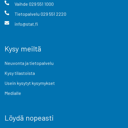
Vaihde
029 551 1000
Tietopalvelu
029 551 2220
info@stat.fi
Kysy meiltä
Neuvonta ja tietopalvelu
Kysy tilastoista
Usein kysytyt kysymykset
Medialle
Löydä nopeasti