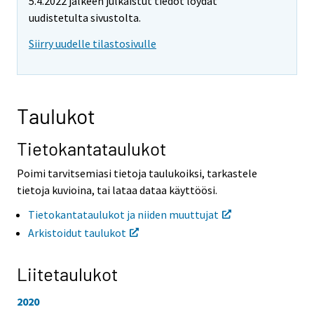
5.4.2022 jälkeen julkaistut tiedot löydät
t
t
o
o
uudistetulta sivustolta.
i
i
Siirry uudelle tilastosivulle
s
s
e
e
e
e
n
n
p
p
Taulukot
a
a
l
l
v
v
Tietokantataulukot
e
e
l
l
Poimi tarvitsemiasi tietoja taulukoiksi, tarkastele
u
u
tietoja kuvioina, tai lataa dataa käyttöösi.
u
u
n
n
Tietokantataulukot ja niiden muuttujat
.
.
Arkistoidut taulukot
Liitetaulukot
2020