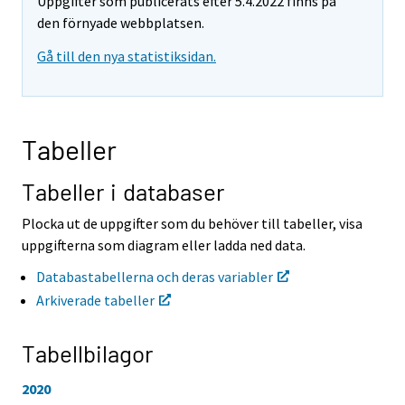
Uppgifter som publicerats efter 5.4.2022 finns på
a
a
r
r
den förnyade webbplatsen.
t
t
Gå till den nya statistiksidan.
i
i
l
l
l
l
e
e
n
n
Tabeller
a
a
n
n
n
n
Tabeller i databaser
a
a
n
n
Plocka ut de uppgifter som du behöver till tabeller, visa
t
t
uppgifterna som diagram eller ladda ned data.
j
j
Ã
Ã
Databastabellerna och deras variabler
¤
¤
Arkiverade tabeller
n
n
s
s
t
t
Tabellbilagor
.
.
2020